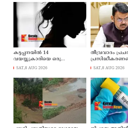
കട്ടപ്പനയില്‍ 14
തീവ്രവാദം പ്രചരിപ
വയസ്സുകാരിയെ ഒരു
പ്രസിദ്ധീകരണങ
വര്‍ഷത്തോളം ലൈംഗിക
മഹാരാഷ്ട്ര
SAT,8 AUG 2026
SAT,8 AUG 2026
പീഡനത്തിന് ഇരയാക്കി;
രണ്ടാനച്ഛൻ പിടിയില്‍