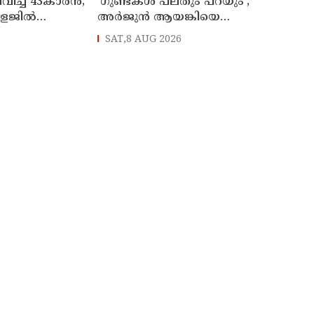
്ച് 43കാരന്‍;
'ഗുണ്ടകൾ പലതും പറയും';
ളജില്‍
അർജുൻ ആയങ്കിയെ
രുന്ന ഫറോക്ക്
വെടിവെയ്ക്കാൻ നിർദേശം
SAT,8 AUG 2026
്ക് മടങ്ങി
നൽകിയിട്ടില്ലെന്ന് രമേശ്
ചെന്നിത്തല