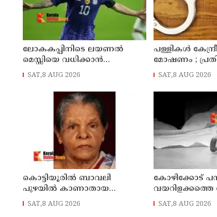
ലോകകപ്പിനിടെ ലയണല്‍
പള്ളികള്‍ കേന്ദ്ര
മെസ്സിയെ വധിക്കാൻ
മോഷണം ; പ്രതി 
ചാവേറാക്രമണത്തിന് പദ്ധതി;
SAT,8 AUG 2026
SAT,8 AUG 2026
വൻ സുരക്ഷാ ഭീഷണി പുറത്ത്
കൊട്ടിയൂരിൽ ബാവലി
കോഴിക്കോട് പ
പുഴയിൽ കാണാതായ
വയറിളക്കത്തെ തു
വയോധികയുടെ മൃതദേഹം
ചികിത്സയിലായി
SAT,8 AUG 2026
SAT,8 AUG 2026
കണ്ടെത്തി
മരിച്ചു