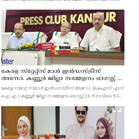
(39) ആണ് പിടിയിലായത്. ഇയാള്‍ നൂറിലധികം കേസുകളിലെ
പ്രതിയാണെന്നാണ് പൊലീസ് പറയുന്നത്. കോഴിക്
കേരള സ്‌റ്റേറ്റ്സ് മാൾ ഇൻഡസ്ട്രീസ്
അസോ. കണ്ണൂർ ജില്ലാ സമ്മേളനം ഓഗസ്റ്റ് 11
ന് കണ്ണൂരിൽ
കേരള സ്‌റേറ്റ് സ്മാൾ ഇൻഡസ്ട്രീസ് അസോ. (കെഎസ് എസ്
ഐ എ ) കണ്ണൂർ ജില്ലാ സമ്മേളനം ഓഗസ്റ്റ് 11 ന് രാവിലെ 9.30
മണിക്ക് കണ്ണൂർചേമ്പർ ഓഫ് കൊമേഴ്സ് ഹാളിൽ നടക്കുമെന്ന്
ഭാരവാഹികൾ