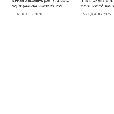
പഴശി പദ്ധതിയുടെ ഭാഗമായ
നിപയെ അതിജീവിച
മട്ടന്നൂർകാര കനാൽ ഇടിഞ്ഞു:
മെഡിക്കല്‍ കോ
തീരത്തെ അഞ്ച് കുടുംബങ്ങളെ
ചികിത്സയിലായി
SAT,8 AUG 2026
SAT,8 AUG 2026
മാറ്റി
സ്വദേശി വീട്ടിലേക