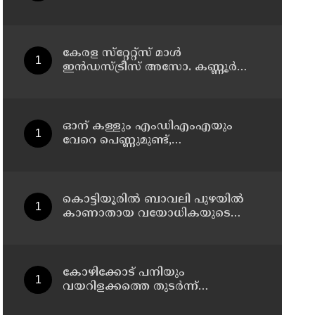
കേരള സ്‌റ്റേറ്റ്സ് മാൾ
ഇൻഡസ്ട്രീസ് അസോ. കണ്ണൂർ
ജില്ലാ സമ്മേളനം ഓഗസ്റ്റ് 11 ന്
കണ്ണൂരിൽ
ഓന് കള്ളും എംഡിഎംഎയും
വേറെ പെണ്ണുമുണ്ട്,
എനിക്കിങ്ങനെ ജീവിക്കാനാവില്ല';
പൊയ്ത്തുംകടവിൽജീവനൊടുക്കിയ
റിസയുടെ സുഹൃത്തിനയച്ച
വാട്സ്ആപ്പ്ചാറ്റ് പുറത്ത് വന്നു
കൊട്ടിയൂരിൽ ബാവലി പുഴയിൽ
കാണാതായ വയോധികയുടെ
മൃതദേഹം കണ്ടെത്തി
കോഴിക്കോട് പനിയും
വയറിളക്കത്തെ തുടര്‍ന്ന്
ചികിത്സയിലായിരുന്ന യുവതി