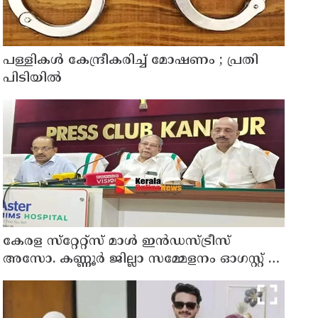
പള്ളികള്‍ കേന്ദ്രീകരിച്ച് മോഷണം ; പ്രതി
പിടിയില്‍
കേരള സ്‌റ്റേറ്റ്സ് മാൾ ഇൻഡസ്ട്രീസ്
അസോ. കണ്ണൂർ ജില്ലാ സമ്മേളനം ഓഗസ്റ്റ് 11
ന് കണ്ണൂരിൽ