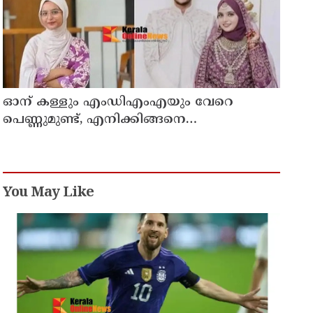
ഓന് കള്ളും എംഡിഎംഎയും വേറെ
പെണ്ണുമുണ്ട്, എനിക്കിങ്ങനെ
ജീവിക്കാനാവില്ല';
പൊയ്ത്തുംകടവിൽജീവനൊടുക്കിയ
റിസയുടെ സുഹൃത്തിനയച്ച വാട്സ്ആപ്പ്ചാറ്റ്
പുറത്ത് വന്നു
You May Like