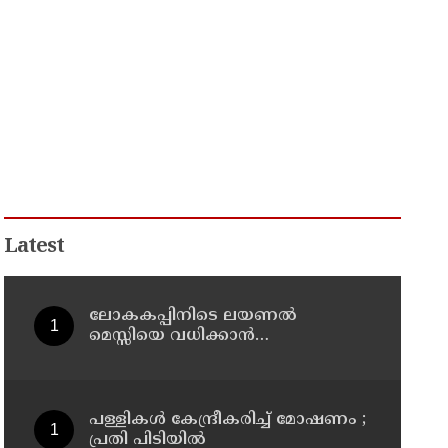
Latest
ലോകകപ്പിനിടെ ലയണല്‍
മെസ്സിയെ വധിക്കാൻ
ചാവേറാക്രമണത്തിന് പദ്ധതി; വൻ
സുരക്ഷാ ഭീഷണി പുറത്ത്
പള്ളികള്‍ കേന്ദ്രീകരിച്ച് മോഷണം ;
പ്രതി പിടിയില്‍