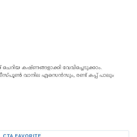
ഞ് ചെറിയ കഷ്ണങ്ങളാക്കി വേവിച്ചെടുക്കാം.
ടീസ്പൂൺ വാനില എസെൻസും, രണ്ട് കപ്പ് പാലും