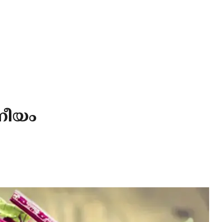
ാനീയം