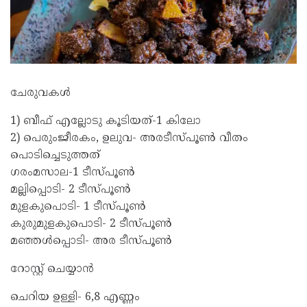
ചേരുവകൾ
1) ബീഫ് എല്ലോടു കൂടിയത്-1 കിലോ
2) ​പെരുംജീരകം, ഉലുവ- അരടീസ്പൂൺ വീതം
പൊടിച്ചെടുത്തത്
​ഗരംമസാല-1 ടീസ്പൂൺ
മല്ലിപ്പൊടി- 2 ടീസ്പൂൺ
മുളകുപൊടി- 1 ടീസ്പൂൺ
കുരുമുളകുപൊടി- 2 ടീസ്പൂൺ
മഞ്ഞൾപ്പൊടി- അര ടീസ്പൂൺ
റോസ്റ്റ് ചെയ്യാൻ
ചെറിയ ഉള്ളി- 6,8 എണ്ണം