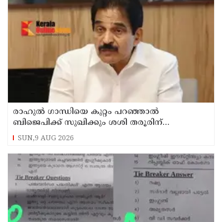
രാഹുല്‍ ഗാന്ധിയെ കുറ്റം പറഞ്ഞാല്‍
ബിജെപിക്ക് സുഖിക്കും ശശി തരൂരിന്
മറുപടിയുമായി കെ സി വേണുഗോപാല്‍
SUN,9 AUG 2026