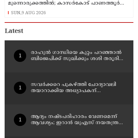
മുന്നൊരുക്കത്തില്‍; കാസര്‍കോട് പാണത്തൂര്‍
കുടുംബാരോഗ്യ കേന്ദ്രം അടച്ചുപൂട്ടി
SUN,9 AUG 2026
Latest
രാഹുല്‍ ഗാന്ധിയെ കുറ്റം പറഞ്ഞാല്‍
ബിജെപിക്ക് സുഖിക്കും ശശി തരൂരിന്
മറുപടിയുമായി കെ സി
വേണുഗോപാല്‍
സവര്‍ക്കറെ പുകഴ്ത്തി ചോദ്യാവലി
തയാറാക്കിയ അധ്യാപകന്
സസ്‌പെന്‍ഷന്‍
ആദ്യം നഷ്ടപരിഹാരം വേണമെന്ന്
ആവശ്യം; ഇറാന്‍ യുഎസ് നയതന്ത്ര
നീക്കങ്ങളില്‍ അനിശ്ചിതത്വം