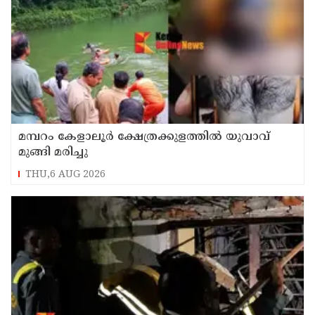
മമ്പറം കേളാലൂർ ക്ഷേത്രക്കുളത്തിൽ യുവാവ്
മുങ്ങി മരിച്ചു
THU,6 AUG 2026