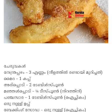
ചേരുവകൾ
നേന്ത്രപ്പഴം – 3 എണ്ണം (നീളത്തിൽ രണ്ടായി മുറിച്ചത്)
മൈദ – 1 കപ്പ്
അരിപ്പൊടി – 2 ടേബിൾസ്പൂൺ
മഞ്ഞൾപ്പൊടി – ¼ ടീസ്പൂൺ (നിറത്തിന്)
പഞ്ചസാര – 1 ടേബിൾസ്പൂൺ (ഐച്ഛികം)
ഒരു നുള്ള് ഉപ്പ്
ബേക്കിംഗ് സോഡ – ഒരു നുള്ള് (ഐച്ഛികം)