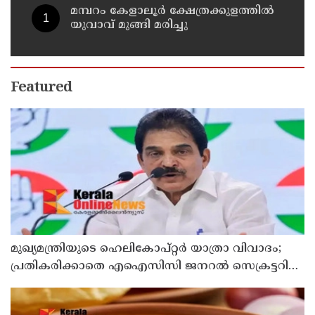
മമ്പറം കേളാലൂർ ക്ഷേത്രക്കുളത്തിൽ
യുവാവ് മുങ്ങി മരിച്ചു
Featured
മുഖ്യമന്ത്രിയുടെ ഹെലികോപ്റ്റര്‍ യാത്രാ വിവാദം;
പ്രതികരിക്കാതെ എഐസിസി ജനറല്‍ സെക്രട്ടറി
കെ സി വേണുഗോപാല്‍