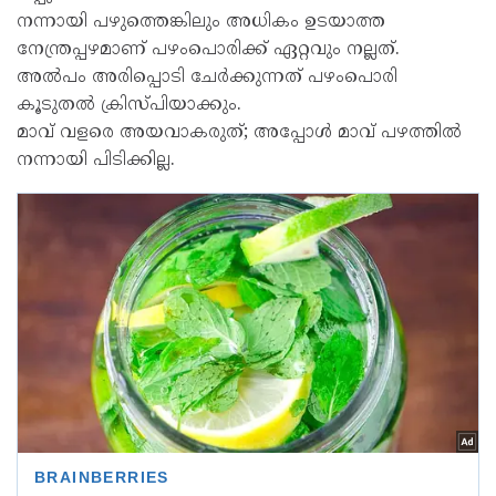
നന്നായി പഴുത്തെങ്കിലും അധികം ഉടയാത്ത
നേന്ത്രപ്പഴമാണ് പഴംപൊരിക്ക് ഏറ്റവും നല്ലത്.
അൽപം അരിപ്പൊടി ചേർക്കുന്നത് പഴംപൊരി
കൂടുതൽ ക്രിസ്പിയാക്കും.
മാവ് വളരെ അയവാകരുത്; അപ്പോൾ മാവ് പഴത്തിൽ
നന്നായി പിടിക്കില്ല.