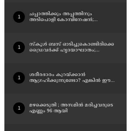
സി വേണുഗോപാല്‍
ചപ്പാത്തിക്കും അപ്പത്തിനും
അടിപൊളി കോമ്പിനേഷൻ;
രുചികരമായ ചന കറി തയ്യാറാക്കാം
സ്കൂൾ ബസ് ഓടിച്ചുകൊണ്ടിരിക്കെ
ഡ്രൈവർക്ക് ഹൃദയാഘാതം;
ഡ്രൈവർ മരിച്ചു, ബസ് കെട്ടിടത്തിൽ
ഇടിച്ചുനിന്നു; രണ്ട് കുട്ടികൾക്ക്
പരിക്ക്
ശരീരഭാരം കുറയ്ക്കാൻ
ആഗ്രഹിക്കുന്നുണ്ടോ? എങ്കിൽ ഈ
മാന്ത്രിക ജ്യൂസ് പരീക്ഷിക്കൂ
മഴക്കെടുതി ; അസമില്‍ മരിച്ചവരുടെ
എണ്ണം 96 ആയി