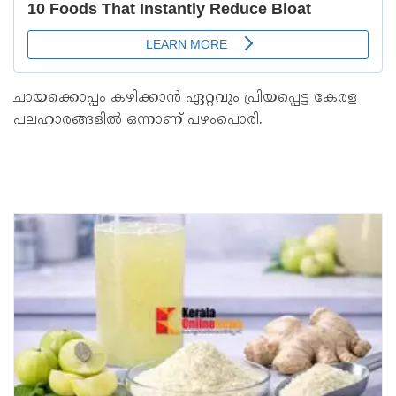
ചായക്കൊപ്പം കഴിക്കാൻ ഏറ്റവും പ്രിയപ്പെട്ട കേരള
പലഹാരങ്ങളിൽ ഒന്നാണ് പഴംപൊരി.