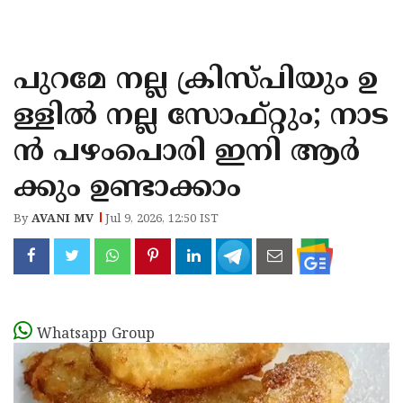
KOZHIKODE
WAYANAD
പുറമേ നല്ല ക്രിസ്പിയും ഉ
KANNUR
ള്ളിൽ നല്ല സോഫ്റ്റും; നാട
KASARAGOD
ൻ പഴംപൊരി ഇനി ആർ
ക്കും ഉണ്ടാക്കാം
By
AVANI MV
Jul 9, 2026, 12:50 IST
Whatsapp Group