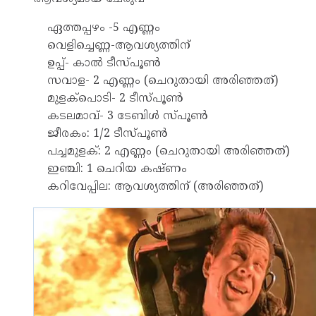
ഏത്തപ്പഴം -5 എണ്ണം
വെളിച്ചെണ്ണ-ആവശ്യത്തിന്
ഉപ്പ്- കാൽ ടീസ്‌പൂണ്‍
സവാള- 2 എണ്ണം (ചെറുതായി അരിഞ്ഞത്)
മുളക്പൊടി- 2 ടീസ്‌പൂണ്‍
കടലമാവ്- 3 ടേബിൾ സ്‌പൂണ്‍
ജീരകം: 1/2 ടീസ്‌പൂണ്‍
പച്ചമുളക്: 2 എണ്ണം (ചെറുതായി അരിഞ്ഞത്)
ഇഞ്ചി: 1 ചെറിയ കഷ്ണം
കറിവേപ്പില: ആവശ്യത്തിന് (അരിഞ്ഞത്)