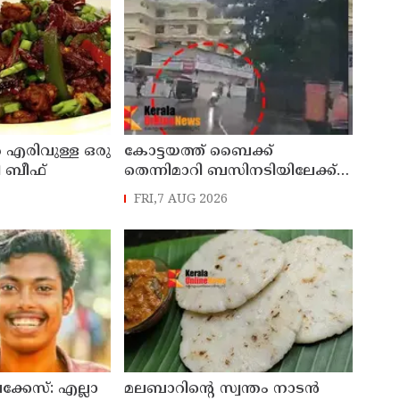
 എരിവുള്ള ഒരു
കോട്ടയത്ത്‌ ബൈക്ക്
ി ബീഫ്
തെന്നിമാറി ബസിനടിയിലേക്ക്
മറിഞ്ഞു; യുവതിക്ക്
FRI,7 AUG 2026
ദാരുണാന്ത്യം
്കേസ്: എല്ലാ
മലബാറിന്റെ സ്വന്തം നാടൻ