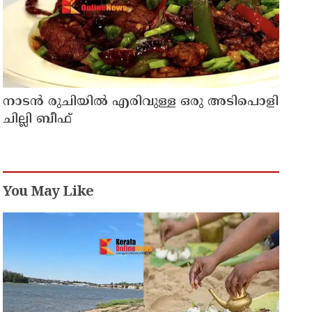
നാടൻ രുചിയിൽ എരിവുള്ള ഒരു അടിപൊളി
ചില്ലി ബീഫ്
You May Like