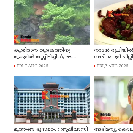
കുതിരാന്‍ തുരങ്കത്തിനു
നാടൻ രുചിയിൽ
മുകളില്‍ മണ്ണിടിച്ചില്‍; മഴ
അടിപൊളി ചില്ല
തുടരുന്നതിൽ ആശങ്ക
FRI,7 AUG 2026
FRI,7 AUG 2026
മുത്തങ്ങ ഭൂസമരം : ആദിവാസി
അഭിമന്യു കൊലക