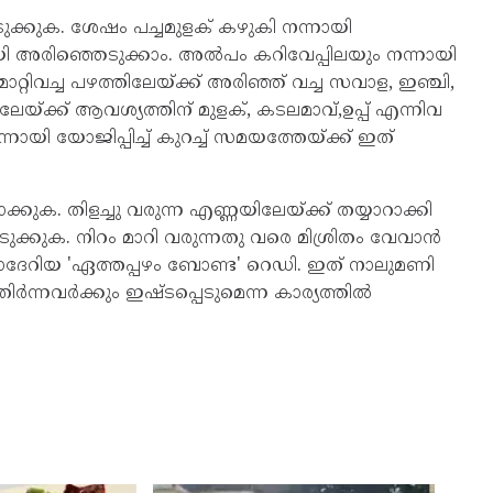
ുക. ശേഷം പച്ചമുളക് കഴുകി നന്നായി
 അരിഞ്ഞെടുക്കാം. അൽപം കറിവേപ്പിലയും നന്നായി
റ്റിവച്ച പഴത്തിലേയ്‌ക്ക് അരിഞ്ഞ് വച്ച സവാള, ഇഞ്ചി,
യ്‌ക്ക് ആവശ്യത്തിന് മുളക്, കടലമാവ്,ഉപ്പ് എന്നിവ
നായി യോജിപ്പിച്ച് കുറച്ച് സമയത്തേയ്‌ക്ക് ഇത്
കുക. തിളച്ചു വരുന്ന എണ്ണയിലേയ്‌ക്ക് തയ്യാറാക്കി
 എടുക്കുക. നിറം മാറി വരുന്നതു വരെ മിശ്രിതം വേവാൻ
േറിയ 'ഏത്തപ്പഴം ബോണ്ട' റെഡി. ഇത് നാലുമണി
ർന്നവർക്കും ഇഷ്‌ടപ്പെടുമെന്ന കാര്യത്തിൽ