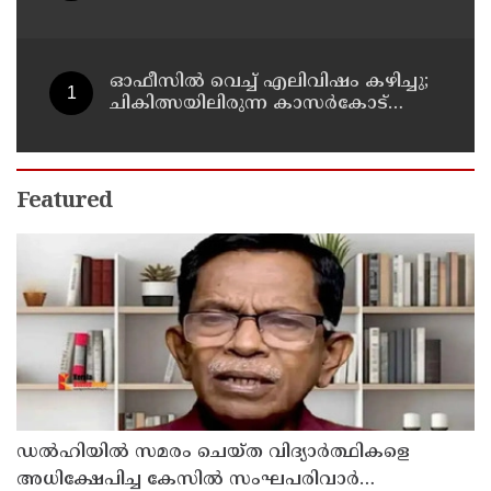
നീക്കങ്ങളില്‍ അനിശ്ചിതത്വം
ഓഫീസില്‍ വെച്ച് എലിവിഷം കഴിച്ചു;
ചികിത്സയിലിരുന്ന കാസര്‍കോട്
കളക്ടറേറ്റിലെ സീനിയര്‍ ക്ലര്‍ക്ക് മരിച്ചു
Featured
ഡൽഹിയിൽ സമരം ചെയ്ത വിദ്യാർത്ഥികളെ
അധിക്ഷേപിച്ച കേസില്‍ സംഘപരിവാർ