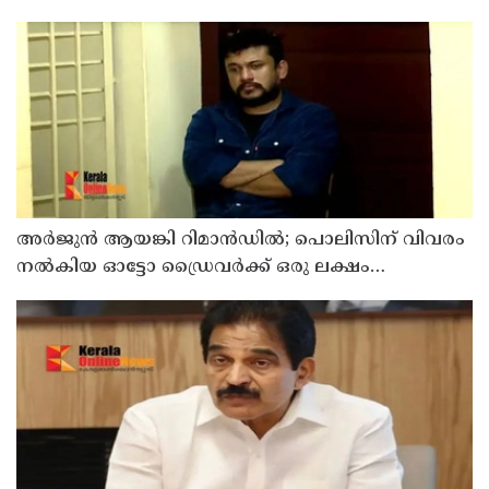
സഹയാത്രികൻ ടി ജി മോഹന്‍ദാസ് കസ്റ്റഡിയിൽ
അര്‍ജുന്‍ ആയങ്കി റിമാന്‍ഡില്‍; പൊലിസിന് വിവരം
നൽകിയ ഓട്ടോ ഡ്രൈവർക്ക് ഒരു ലക്ഷം
പാരിതോഷികം നൽകുമെന്ന് മന്ത്രി