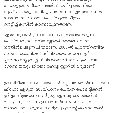
അയാളുടെ പരീക്ഷണത്തിൽ ജനിച്ച ഒരു വിരൂപ
സൃഷ്ടിയെയും കുറിച്ചു പറയുന്ന ​ഗില്ലെർമോ ഡെൽ
ടോറോ സംവിധാനം ചെയ്ത ഈ ചിത്രം
നെറ്റ്ഫ്ലിക്സിൽ കാണാവുന്നതാണ്.
എമ്മ സ്റ്റോൺ പ്രധാന കഥാപാത്രമായെത്തുന്ന
ചെയ്ത ബു​ഗോണിയ ബ്ലാക്ക് കോമഡി വിഭാ​
ഗത്തിൽപെടുന്ന ചിത്രമാണ്. 2003-ൽ പുറത്തിറങ്ങിയ
സൗത്ത് കൊറിയൻ സിനിമയായ സേവ് ദ ​ഗ്രീൻ
പ്ലാനെറ്റിന്റെ ഇം​ഗ്ലീഷ് റീമേക്കാണ് ഈ ചിത്രം. ബു​
ഗോണിയയും ജിയോ ഹോട്ട് സ്റ്റാറിൽ ലഭ്യമാണ്.
ബ്രസീലിയൻ സംവിധായകൻ ക്ലെബർ മെൻഡോൺസ
ഫിഹോ എഴുതി സംവിധാനം ചെയ്ത പൊളിറ്റിക്കൽ
ത്രില്ലർ ചിത്രമാണ് ദ സീക്രട്ട് ഏജന്റ്. ഓസ്താറിൽ
മികച്ച ചിത്രത്തിനുള്ള നാമനിർദ്ദേശം ഈ ചിത്രം
സ്വന്തമാക്കിയിരുന്നു. ദ സീക്രട്ട് ഏജന്റ് ആമസോൺ