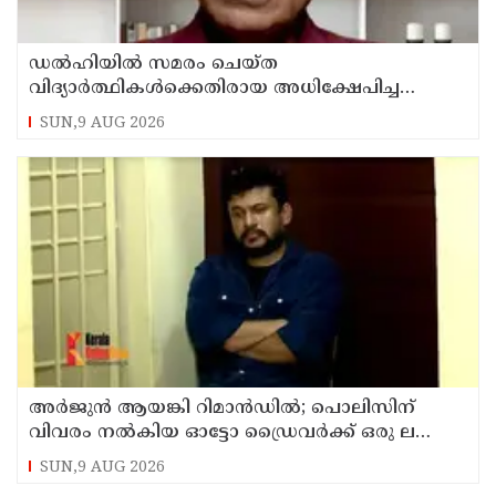
ഡൽഹിയിൽ സമരം ചെയ്ത
വിദ്യാർത്ഥികൾക്കെതിരായ അധിക്ഷേപിച്ച
കേസില്‍ സംഘപരിവാർ സഹയാത്രികൻ ടി ജി
SUN,9 AUG 2026
മോഹന്‍ദാസ് കസ്റ്റഡിയിൽ
അര്‍ജുന്‍ ആയങ്കി റിമാന്‍ഡില്‍; പൊലിസിന്
വിവരം നൽകിയ ഓട്ടോ ഡ്രൈവർക്ക് ഒരു ലക്ഷം
പാരിതോഷികം നൽകുമെന്ന് മന്ത്രി
SUN,9 AUG 2026