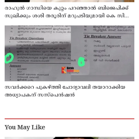
രാഹുല്‍ ഗാന്ധിയെ കുറ്റം പറഞ്ഞാല്‍ ബിജെപിക്ക്
സുഖിക്കും ശശി തരൂരിന് മറുപടിയുമായി കെ സി
വേണുഗോപാല്‍
സവര്‍ക്കറെ പുകഴ്ത്തി ചോദ്യാവലി തയാറാക്കിയ
അധ്യാപകന് സസ്‌പെന്‍ഷന്‍
You May Like