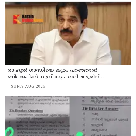
രാഹുല്‍ ഗാന്ധിയെ കുറ്റം പറഞ്ഞാല്‍
ബിജെപിക്ക് സുഖിക്കും ശശി തരൂരിന്
മറുപടിയുമായി കെ സി വേണുഗോപാല്‍
SUN,9 AUG 2026