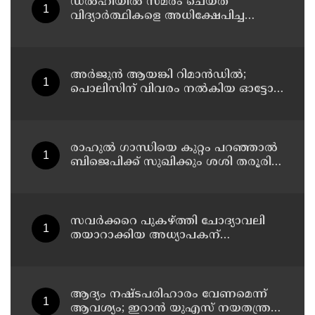
ഡൽഹിയിൽ സമരം ചെയ്ത
വിദ്യാർത്ഥികളെ അധിക്ഷേപിച്ച
കേസില്‍ സംഘപരിവാർ
സഹയാത്രികൻ ടി ജി മോഹന്‍ദാസ്
കസ്റ്റഡിയിൽ
അര്‍ജുന്‍ ആയങ്കി റിമാന്‍ഡില്‍;
പൊലിസിന് വിവരം നൽകിയ ഓട്ടോ
ഡ്രൈവർക്ക് ഒരു ലക്ഷം
പാരിതോഷികം നൽകുമെന്ന് മന്ത്രി
രാഹുല്‍ ഗാന്ധിയെ കുറ്റം പറഞ്ഞാല്‍
ബിജെപിക്ക് സുഖിക്കും ശശി തരൂരിന്
മറുപടിയുമായി കെ സി
വേണുഗോപാല്‍
സവര്‍ക്കറെ പുകഴ്ത്തി ചോദ്യാവലി
തയാറാക്കിയ അധ്യാപകന്
സസ്‌പെന്‍ഷന്‍
ആദ്യം നഷ്ടപരിഹാരം വേണമെന്ന്
ആവശ്യം; ഇറാന്‍ യുഎസ് നയതന്ത്ര