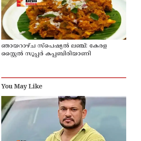
ഞായറാഴ്ച സ്പെഷ്യൽ ലഞ്ച്: കേരള
സ്റ്റൈൽ സൂപ്പർ കപ്പബിരിയാണി
You May Like