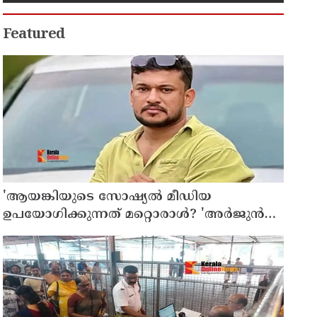
ആധുനികവത്കരണത്തിനുമായി
64.21 കോടി രൂപ കൂടി അനുവദിച്ചു
Featured
'ആയങ്കിയുടെ സോഷ്യൽ മീഡിയ
ഉപയോഗിക്കുന്നത് മറ്റൊരാൾ? 'അർജുൻ
ആയങ്കിയെ പൂട്ടാനൊരുങ്ങി പൊലീസ്';
കൊച്ചിയിൽ വ്യാപക പരിശോധന