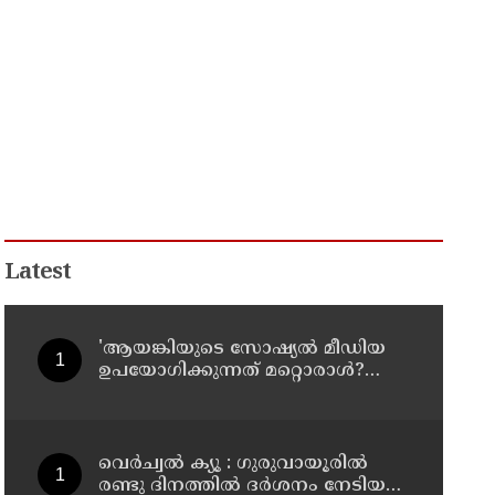
Latest
'ആയങ്കിയുടെ സോഷ്യൽ മീഡിയ
ഉപയോഗിക്കുന്നത് മറ്റൊരാൾ?
'അർജുൻ ആയങ്കിയെ
പൂട്ടാനൊരുങ്ങി പൊലീസ്';
കൊച്ചിയിൽ വ്യാപക പരിശോധന
വെർച്വൽ ക്യൂ : ഗുരുവായൂരിൽ
രണ്ടു ദിനത്തിൽ ദർശനം നേടിയത്