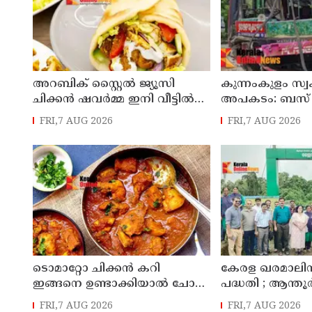
അറബിക് സ്റ്റൈൽ ജ്യൂസി
കുന്നംകുളം സ്
ചിക്കൻ ഷവർമ്മ ഇനി വീട്ടിൽ
അപകടം: ബസ്
എളുപ്പത്തിൽ ഉണ്ടാക്കാം
പൊലീസ് സ്റ്റേ
FRI,7 AUG 2026
FRI,7 AUG 2026
ടൊമാറ്റോ ചിക്കൻ കറി
കേരള ഖരമാലിന
ഇങ്ങനെ ഉണ്ടാക്കിയാൽ ചോറ്
പദ്ധതി ; ആന്
തീരും
സന്ദർശിച്ച് ലോ
FRI,7 AUG 2026
FRI,7 AUG 2026