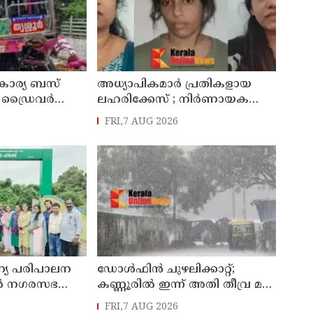
വകാര്യ ബസ്
അധ്യാപികമാര്‍ പ്രതികളായ
 ഡ്രൈവർ
ലഹരിക്കേസ് ; നിർണായക
ഷനിൽ കീഴടങ്ങി
ചാറ്റുകളും ചിത്രങ്ങളും
FRI,7 AUG 2026
അന്വേഷണ സംഘത്തിന്
്യ പരിപാലന
ഡോള്‍ഫിന്‍ ചുഴലിക്കാറ്റ്;
തൂർ നഗരസഭ
കണ്ണൂരിൽ ഇന്ന് അതി തീവ്ര മഴ,
ക ബാങ്ക്
മത്സ്യതൊഴിലാളികൾക്കും
FRI,7 AUG 2026