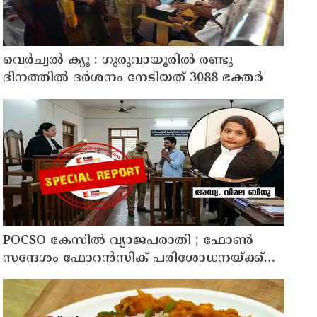
വെർച്വൽ ക്യൂ : ഗുരുവായൂരിൽ രണ്ടു
ദിനത്തിൽ ദർശനം നേടിയത് 3088 ഭക്തർ
POCSO കേസിൽ വ്യാജപരാതി ; ഫോൺ
സന്ദേശം ഫോറൻസിക് പരിശോധനയ്ക്ക്
ഹൈക്കോടതി നിർദേശം; പ്രതിയെ
വെറുതെവിട്ട് ആലുവ ഫാസ്റ്റ് ട്രാക്ക് കോടതി