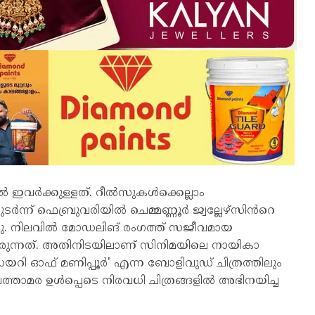
ൽ ഇവർക്കുള്ളത്. റീൽസുകൾക്കെല്ലാം
ന്ന് ഫെബ്രുവരിയിൽ ചെമ്മണ്ണൂർ ജ്വല്ലേഴ്സിൻറെ
നു. നിലവിൽ മോഡലിങ് രംഗത്ത് സജീവമായ
്നത്. അതിനിടയിലാണ് സിനിമയിലെ നായികാ
ഡയറി ഓഫ് മണിപ്പൂർ' എന്ന ബോളിവുഡ് ചിത്രത്തിലും
്താമര ഉൾപ്പെടെ നിരവധി ചിത്രങ്ങളിൽ അഭിനയിച്ച