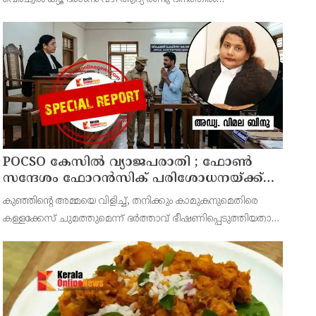
മൂവായിരത്തിലേറെ ഭക്തർ ദർശനം നേടി. 4800 ഭക്തർ ഓൺ
ലൈൻ വഴി ദർശനം ബുക്ക് ചെയ്തിരുന്നു.
POCSO കേസിൽ വ്യാജപരാതി ; ഫോൺ
സന്ദേശം ഫോറൻസിക് പരിശോധനയ്ക്ക്
ഹൈക്കോടതി നിർദേശം; പ്രതിയെ
കുഞ്ഞിന്റെ അമ്മയെ വിളിച്ച്, തനിക്കും കാമുകനുമെതിരെ
വെറുതെവിട്ട് ആലുവ ഫാസ്റ്റ് ട്രാക്ക് കോടതി
കള്ളക്കേസ് ചുമത്തുമെന്ന് ഭർത്താവ് ഭീഷണിപ്പെടുത്തിയതായി
ആരോപിക്കുന്ന ഫോൺ സന്ദേശം ഫോറൻസിക് ലാബ് മുഖേന
പരിശോധിച്ച് റിപ്പോർട്ട് കോടതിയിൽ സമർപ്പിക്കണമെന്