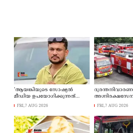
'ആയങ്കിയുടെ സോഷ്യൽ
ദുരന്തനിവാരണം
മീഡിയ ഉപയോഗിക്കുന്നത്
അഗ്നിരക്ഷസേ
മറ്റൊരാൾ? 'അർജുൻ
വിപുലീകരണത്ത
FRI,7 AUG 2026
FRI,7 AUG 2026
ആയങ്കിയെ പൂട്ടാനൊരുങ്ങി
ആധുനികവത്ക
പൊലീസ്'; കൊച്ചിയിൽ വ്യാപക
64.21 കോടി രൂപ
പരിശോധന
അനുവദിച്ചു