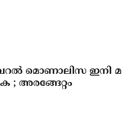
വൈറൽ മൊണാലിസ ഇനി മ
; അരങ്ങേറ്റം