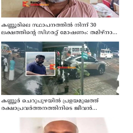
കണ്ണൂരിലെ സ്ഥാപനത്തിൽ നിന്ന് 30
ലക്ഷത്തിന്റെ സിഗരറ്റ് മോഷണം: തമിഴ്‌നാട്
സ്വദേശിയായ സെയിൽസ്മാൻ
തെങ്കാശിയിൽ പിടിയിൽ
കണ്ണൂർ ചെറുപുഴയിൽ പ്രളയമുഖത്ത്
രക്ഷാപ്രവർത്തനത്തിനിടെ ജീവൻ
നഷ്ടപ്പെട്ട ആർ. രാജേഷിൻ്റെ ഭൗതിക
ശരീരത്തോട് അനാദരവ് കാണിച്ചതായി
ആരോപണം