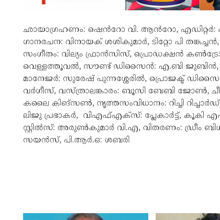
ഛായാഗ്രഹണം: ഷെൻറോ വി. ആൻറോ, എഡിറ്റർ: ഷബീ
ഗാനരചന: വിനായക് ശശികുമാർ, ടിറ്റോ പി തങ്കച്ചൻ, 
സംഗീതം: വില്യം ഫ്രാൻസിസ്, പ്രൊഡക്ഷൻ കൺട്രോളർ
വെള്ളത്തൂവൽ, സൗണ്ട് ഡിസൈൻ: എ.ബി ജുബിൻ, ക
മാനേജർ: സുരേഷ് പുന്നശ്ശേരിൽ, പ്രൊജക്ട് ഡി
വർഗീസ്, വസ്ത്രാലങ്കാരം: ബൂസി ബേബി ജോൺ, ചീഫ
കലൈ കിങ്‌സൺ, നൃത്തസംവിധാനം: റിച്ചി റിച്ചാർഡ്
ലിജു പ്രഭാകർ, വിഎഫ്എക്സ്: പ്ലേകാർട്ട്, കൂകി എ
സ്റ്റിൽസ്: അരുൺകുമാർ വി.എ, വിതരണം: ഡ്രീം ബിഗ്
സയൻസ്, പി.ആർ.ഒ: ശബരി