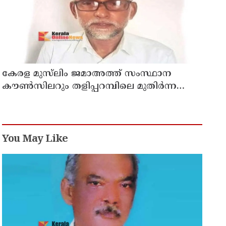
കേരള മുസ്‌ലിം ജമാഅത്ത് സംസ്ഥാന
കൗൺസിലറും തളിപ്പറമ്പിലെ മുതിർന്ന
മാധ്യമ പ്രവർത്തകനുമായ ബി എ അലി
മൊഗ്രാൽ നിര്യാതനായി
You May Like