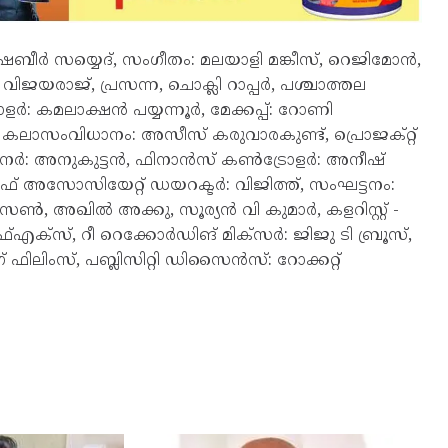
ർ സയ്യെദ്, സംഗീതം: മലയാളി മങ്കീസ്, റെജിമോൻ,
വിജയരാജ്, പ്രസന്ന, ചൊക്ലി റാപ്പർ, പശ്ചാത്തല
: കമലാക്ഷൻ പയ്യന്നൂർ, മേക്കപ്പ്: റോണി
ലാസംവിധാനം: അസീസ് കരുവാരകുണ്ട്, പ്രൊജക്റ്റ്
സൈനർ: അനുകുട്ടൻ, ഫിനാൻസ് കൺട്രോളർ: അനീഷ്
് അസോസിയേറ്റ് ഡയറക്ടർ: വിജിത്ത്, സംഘട്ടനം:
സൺ, അഖിൽ അക്കു, സൂര്യൻ വി കുമാർ, കളറിസ്റ്റ് -
ഫ്എക്സ്, റീ റെക്കോർഡിങ് മിക്സർ: ജിജു ടി ബ്രൂസ്,
 ഫിലിംസ്, പബ്ലിസിറ്റി ഡിസൈൻസ്: റോക്കറ്റ്