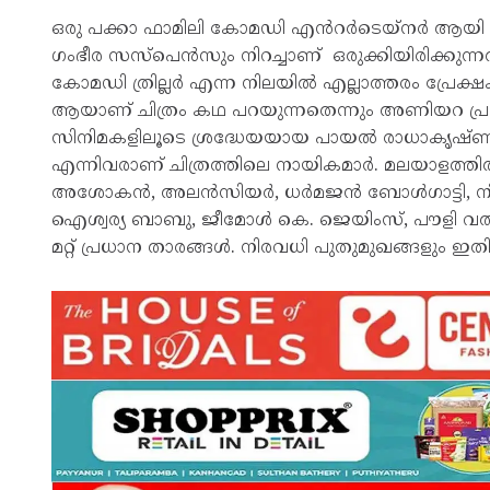
ഒരു പക്കാ ഫാമിലി കോമഡി എൻറർടെയ്നർ ആയി ആദ്യാവ
ഗംഭീര സസ്പെൻസും നിറച്ചാണ് ഒരുക്കിയിരിക്കുന്
കോമഡി ത്രില്ലർ എന്ന നിലയിൽ എല്ലാത്തരം പ്രേക്ഷക
ആയാണ് ചിത്രം കഥ പറയുന്നതെന്നും അണിയറ പ്രവർത
സിനിമകളിലൂടെ ശ്രദ്ധേയയായ പായൽ രാധാകൃഷ്
എന്നിവരാണ് ചിത്രത്തിലെ നായികമാർ. മലയാളത്തിൽ
അശോകൻ, അലൻസിയർ, ധർമജൻ ബോൾഗാട്ടി, നിഷാ
ഐശ്വര്യ ബാബു, ജീമോൾ കെ. ജെയിംസ്, പൗളി വത്സൻ
മറ്റ് പ്രധാന താരങ്ങൾ. നിരവധി പുതുമുഖങ്ങളും ഇതി