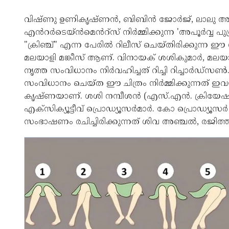
വിഷ്ണു ഉണികൃഷ്ണൻ, ബിബിൻ ജോർജ്, ലാലു അലക്
എൻറർടെയ്ൻമെൻറ്സ് നിർമ്മിക്കുന്ന 'അപൂർവ്വ പുത്
"ക്രിഞ്ച്" എന്ന പേരിൽ റിലീസ് ചെയ്തിരിക്കുന്ന
മലയാളി മങ്കീസ് ആണ്. വിനായക് ശശികുമാർ, മലയാളി
നൃത്ത സംവിധാനം നിർവഹിച്ചത് റിച്ചി റിച്ചാർഡ്സൺ
സംവിധാനം ചെയ്ത ഈ ചിത്രം നിർമ്മിക്കുന്ന
കൃഷ്ണയാണ്. ശശി നമ്പീശൻ (എസ്.എൻ. ക്രിയേഷൻസ
എക്സിക്യൂട്ടീവ് പ്രൊഡ്യൂസർമാർ. കോ പ്രൊഡ്യൂസ
സംഭാഷണം രചിച്ചിരിക്കുന്നത് ശിവ അഞ്ചൽ, രജിത