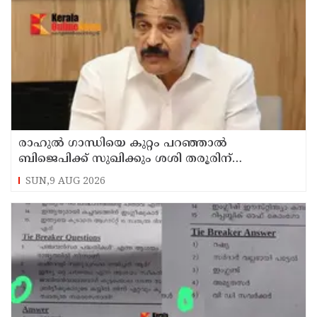
രാഹുല്‍ ഗാന്ധിയെ കുറ്റം പറഞ്ഞാല്‍
ബിജെപിക്ക് സുഖിക്കും ശശി തരൂരിന്
മറുപടിയുമായി കെ സി വേണുഗോപാല്‍
SUN,9 AUG 2026