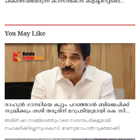
ചികിത്സയിലിരുന്ന കാസര്‍കോട് കളക്ടറേറ്റിലെ
സീനിയര്‍ ക്ലര്‍ക്ക് മരിച്ചു
You May Like
രാഹുല്‍ ഗാന്ധിയെ കുറ്റം പറഞ്ഞാല്‍ ബിജെപിക്ക്
സുഖിക്കും ശശി തരൂരിന് മറുപടിയുമായി കെ സി
വേണുഗോപാല്‍
അമിത് ഷാ സഭയിലെത്തും വരെ സഭാനടപടികളുമായി
സഹകരിക്കില്ലെന്നും കെ.സി. വേണുഗോപാല്‍ വ്യക്തമാക്കി.