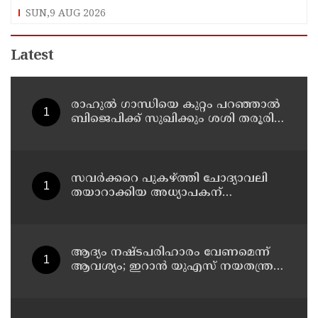
കുടുംബാരോഗ്യ കേന്ദ്രം അടച്ചുപൂട്ടി
SUN,9 AUG 2026
Latest
രാഹുല്‍ ഗാന്ധിയെ കുറ്റം പറഞ്ഞാല്‍
ബിജെപിക്ക് സുഖിക്കും ശശി തരൂരിന്
മറുപടിയുമായി കെ സി
വേണുഗോപാല്‍
സവര്‍ക്കറെ പുകഴ്ത്തി ചോദ്യാവലി
തയാറാക്കിയ അധ്യാപകന്
സസ്‌പെന്‍ഷന്‍
ആദ്യം നഷ്ടപരിഹാരം വേണമെന്ന്
ആവശ്യം; ഇറാന്‍ യുഎസ് നയതന്ത്ര
നീക്കങ്ങളില്‍ അനിശ്ചിതത്വം