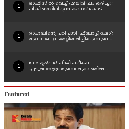
ഓഫീസില്‍ വെച്ച് എലിവിഷം കഴിച്ചു;
ചികിത്സയിലിരുന്ന കാസര്‍കോട്
കളക്ടറേറ്റിലെ സീനിയര്‍ ക്ലര്‍ക്ക് മരിച്ചു
രാഹുലിന്റെ പരിപാടി 'ഫ്‌ലോപ്പ് ഷോ';
യുവാക്കളെ തെറ്റിദ്ധരിപ്പിക്കുന്നുവെന്ന്
യുപി മന്ത്രി ഡാനിഷ് അന്‍സാരി
ഡോക്ടര്‍മാര്‍ പിജി പരീക്ഷ
എഴുതാനുള്ള മുന്നൊരുക്കത്തില്‍;
കാസര്‍കോട് പാണത്തൂര്‍
കുടുംബാരോഗ്യ കേന്ദ്രം അടച്ചുപൂട്ടി
Featured