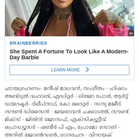
ഛായഗ്രഹണം- മനീഷ് മാധവൻ, സംഗീതം - ഹിഷാം
അബ്ദുൽ വഹാബ്, എഡിറ്റർ - ലിജോ പോൾ, ആർട്ട്
ഡയറക്ടർ- ദിലീപ്നാഥ്, കോ റൈറ്റർ - സനു മജീദ്.
സൗണ്ട് ഡിസൈൻ - ജയദേവൻ ചക്കാടത്ത്, സൗണ്ട്
മിക്സ് - ജിതിൻ ജോസഫ്, എക്സിക്യൂട്ടീവ്
പ്രൊഡ്യൂസർ - ഷബീർ പി എം, പ്രോമോ സോങ് -
അനിൽ ജോൺസൺ, ഗാനരചന - വിനായക്