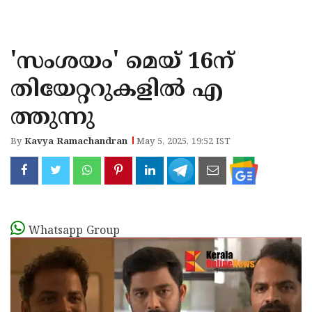
KOZHIKODE
WAYANAD
'സംശയം' മെയ്‌ 16ന്
KANNUR
തിയേറ്ററുകളിൽ എ
KASARAGOD
ത്തുന്നു
By
Kavya Ramachandran
May 5, 2025, 19:52 IST
Whatsapp Group