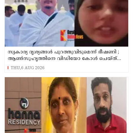
സ്വകാര്യ ദൃശ്യങ്ങള്‍ പുറത്തുവിടുമെന്ന് ഭീഷണി ;
ആണ്‍സുഹൃത്തിനെ വിഡിയോ കോള്‍ ചെയ്ത്
യുവതി ജീവനൊടുക്കി
THU,6 AUG 2026