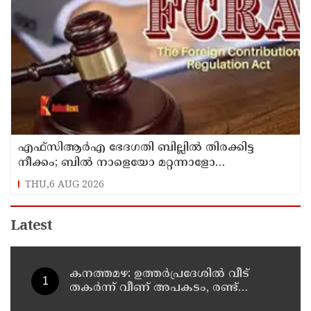
എഫ്‌സിആര്‍എ ഭേദഗതി ബില്ലില്‍ തിരക്കിട്ട
നീക്കം; ബില്‍ നാളെയോ മറ്റന്നാളോ
കൊണ്ടുവന്നേക്കും
THU,6 AUG 2026
Latest
കനത്തമഴ: ഉത്തര്‍പ്രദേശില്‍ വീട്
തകര്‍ന്ന് വീണ് അപകടം, രണ്ട്
കുട്ടികള്‍ ഉള്‍പ്പടെ 6 പേര്‍ക്ക്