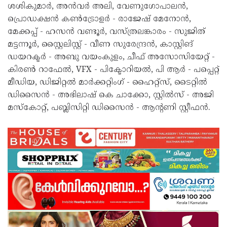
ശശികുമാർ, അൻവർ അലി, വേണുഗോപാലൻ,
പ്രൊഡക്ഷൻ കൺട്രോളർ - രാജേഷ് മേനോൻ,
മേക്കപ്പ് - ഹസൻ വണ്ടൂർ, വസ്ത്രലങ്കാരം - സുജിത്
മട്ടന്നൂർ, സ്റ്റൈലിസ്റ്റ് - വീണ സുരേന്ദ്രൻ, കാസ്റ്റിങ്
ഡയറക്ടർ - അബു വയംകുളം, ചീഫ് അസോസിയേറ്റ് -
കിരൺ റാഫേൽ, VFX - പിക്ടോറിയൽ, പി ആർ - പപ്പെറ്റ്
മീഡിയ, ഡിജിറ്റൽ മാർക്കറ്റിംഗ് - ഹൈറ്റ്സ്, ടൈറ്റിൽ
ഡിസൈൻ - അഭിലാഷ് കെ ചാക്കോ, സ്റ്റിൽസ് - അജി
മസ്കോറ്റ്, പബ്ലിസിറ്റി ഡിസൈൻ - ആന്റണി സ്റ്റീഫൻ.