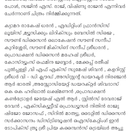
പോൾ, സജിൻ എസ്. രാജ്, വിഷ്‍ണു രാജൻ എന്നിവർ
ചേർന്നാണ് ചിത്രം നിർമ്മിക്കുന്നത്.
ക്യാമറ രാകേഷ് ധരൻ , എഡിറ്റിംഗ് ഫ്രാൻസിസ്
ലൂയിസ്‌ ,മ്യൂസിക്കും ലിറിക്‌സും ബേസിൽ സിജെ ,
സൗണ്ട് ഡിസൈൻ ലൊകേഷൻ സൗണ്ട് സന്ദീപ്
കുറിശ്ശേരി, സൗണ്ട് മിക്സിങ് സന്ദീപ് ശ്രീധരൻ ,
പ്രൊഡക്ഷൻ ഡിസൈൻ മഹേഷ് ശ്രീധർ,
കോസ്റ്യൂംസ് ഫെമിന ജബ്ബാർ , മേക്കപ്പ് രതീഷ്
പുൽപ്പള്ളി ,വി എഫ് എക്സ് സുമേഷ് ശിവൻ , കളറിസ്റ്റ്
ശ്രീധർ വി – ഡി ക്ലൗഡ് ,അസിസ്റ്റന്റ് ഡയറക്ടർ നിരഞ്ജൻ
ആർ ഭാരതി ,അസ്സോസിയേറ്റ് ഡയറക്റ്റർ ശിവദാസ്
കെ കെ ഹരിലാൽ ലക്ഷ്മണൻ ,പ്രൊഡക്ഷൻ
കൺട്രോളർ ജയേഷ് എൽ ആർ , സ്റ്റിൽസ് ദേവരാജ്
ദേവൻ , എക്സിക്യൂട്ടീവ് പ്രൊഡ്യൂസർ നിതിൻ രാജു
ഷിജോ ജോസഫ് , സിറിൽ മാത്യു, ടൈറ്റിൽ ഡിസൈൻ
സർക്കാസനം ഡിസ്ട്രിബൂഷൻ ഐസ്‌കേറ്റിംഗ് ഇൻ
ടോപിക്സ് ത്രൂ ശ്രീ പ്രിയ കമ്പൈൻസ് ട്രെയിലർ അപ്പു