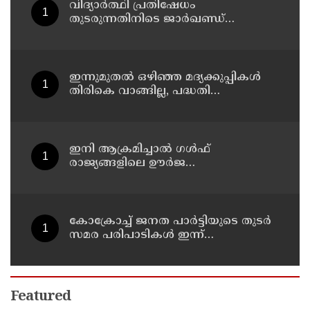
വിദ്യാര്‍ത്ഥി പ്രതിഷേധം
തുടരുന്നതിനിടെ ജാര്‍ഖണ്ഡ്
നിയമസഭാ പരിസരത്ത്
നിരോധനാജ്ഞ
ഇന്നുമുതല്‍ ഒഴിഞ്ഞ മദ്യക്കുപ്പികള്‍
തിരികെ വാങ്ങില്ല, പദ്ധതി
നിര്‍ത്തലാക്കിയെന്ന് നോട്ടീസ്
പ്രദര്‍ശിപ്പിക്കും
ഇനി ആക്രമിച്ചാല്‍ ഗള്‍ഫ്
രാജ്യങ്ങളിലെ ഊര്‍ജ
അടിസ്ഥാനസൗകര്യങ്ങളും
സൈനികതാവളങ്ങളും ലക്ഷ്യമിടും';
അമേരിക്കയ്ക്ക് ഇറാന്റെ മുന്നറിയിപ്പ്
കോക്രോച്ച് ജനത പാര്‍ട്ടിയുടെ തുടര്‍
സമര പരിപാടികള്‍ ഇന്ന്
പ്രഖ്യാപിക്കും
Featured