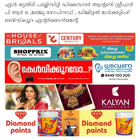
എൻ ഭട്ടതിരി പബ്ലിസിറ്റി ഡിസൈനർ ആന്റണി സ്റ്റീഫൻ
പി ആർ ഒ ,മഞ്ജു ഗോപിനാഥ്‌ , ഡിജിറ്റൽ മാർക്കറ്റിംഗ്
ഒബ്സ്ക്യൂറ എന്റർടൈൻമെന്റ്