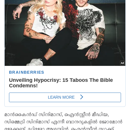
മാൻകൈൻഡ് സിനിമാസ്, ഐൻസ്റ്റീൻ മീഡിയ,
സിമ്മെട്രി സിനിമാസ് എന്നീ ബാനറുകളിൽ ജോമോൻ
ജേക്കബ്, ഡിജോ അഗസ്റ്റിൻ, ഐൻസ്റ്റീൻ സാക്ക്