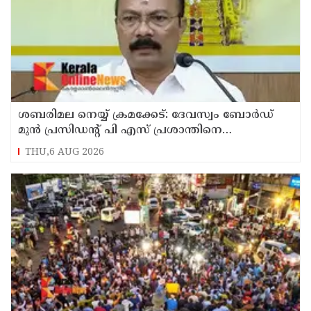
ശബരിമല നെയ്യ് ക്രമക്കേട്: ദേവസ്വം ബോര്‍ഡ്
മുന്‍ പ്രസിഡന്റ് പി എസ് പ്രശാന്തിനെ
പ്രതിയാക്കും: ദേവസ്വം വിജിലന്‍സ്
THU,6 AUG 2026