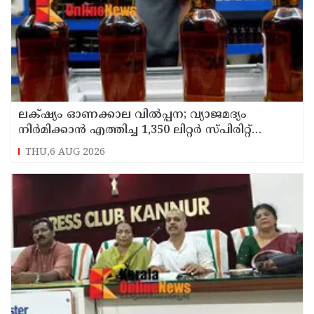
ലക്‌ഷ്യം ഓണക്കാല വിൽപ്പന; വ്യാജമദ്യം
നിർമിക്കാൻ എത്തിച്ച 1,350 ലിറ്റർ സ്പിരിറ്റ്
പിടികൂടി; രണ്ട് പേർ അറസ്റ്റിൽ
THU,6 AUG 2026