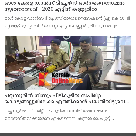
ഓൾ കേരള ഡാൻസ് ടീച്ചേഴ്സ് ഓർഗനൈസേഷൻ
നൃത്തോത്സവ് - 2026 എട്ടിന് കണ്ണൂരിൽ
ഓൾ കേരള ഡാൻസ് ടീച്ചേഴ്സ് ഓർഗനൈസേഷൻ്റെ (എ കെ ഡി ടി
ഒ ) ആഭിമുഖ്യത്തിൽ ഓഗസ്റ്റ് എട്ടിന് കണ്ണുർ ശ്രീ സുന്ദരേശ്വര
ക്ഷേത്രത്തിൽ നൃത്തോത്സവ്_2026 സീസൺ 2 നടത്തുമെന്ന്
സംഘാടകർ കണ്ണൂർ പ്രസ് ക്ളബ്ബിൽ വാർത്താ സമ
പയ്യന്നൂരിൽ നിന്നും പിടികൂടിയ സ്പിരിറ്റ്
കൊടുങ്ങല്ലൂരിലേക്ക് എത്തിക്കാൻ പദ്ധതിയിട്ടുവെന്ന്
എക്സൈസ് ഡെപ്യൂട്ടി കമ്മിഷണർ
പയ്യന്നൂരിൽ സ്പിരിറ്റ് പിടികൂടിയ കേസിൽ അന്വേഷണം
ഊർജ്ജിതമാക്കുമെന്ന് എക്സൈസ് കണ്ണൂർ ഡെപ്യൂട്ടി
കമ്മീഷണർ ടിഎം ശ്രീനിവാസൻ കണ്ണൂർ എക്സൈസ് അസി.
കമ്മീഷണർ പി. സജിത്ത് കുമാർ എന്നിവർ കണ്ണൂരിൽവാർത്താ