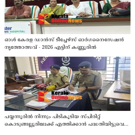
ഓൾ കേരള ഡാൻസ് ടീച്ചേഴ്സ് ഓർഗനൈസേഷൻ
നൃത്തോത്സവ് - 2026 എട്ടിന് കണ്ണൂരിൽ
പയ്യന്നൂരിൽ നിന്നും പിടികൂടിയ സ്പിരിറ്റ്
കൊടുങ്ങല്ലൂരിലേക്ക് എത്തിക്കാൻ പദ്ധതിയിട്ടുവെന്ന്
എക്സൈസ് ഡെപ്യൂട്ടി കമ്മിഷണർ