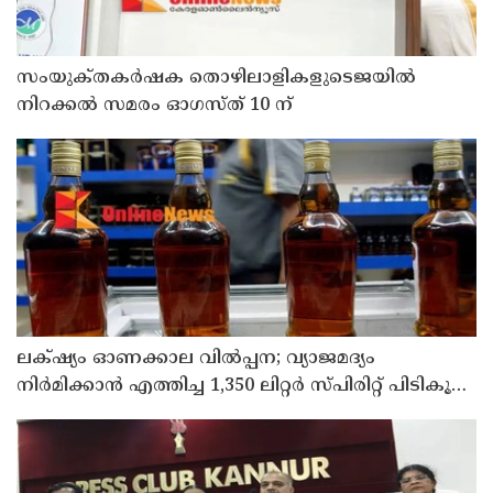
സംയുക്‌തകർഷക തൊഴിലാളികളുടെജയിൽ
നിറക്കൽ സമരം ഓഗസ്ത് 10 ന്
ലക്‌ഷ്യം ഓണക്കാല വിൽപ്പന; വ്യാജമദ്യം
നിർമിക്കാൻ എത്തിച്ച 1,350 ലിറ്റർ സ്പിരിറ്റ് പിടികൂടി;
രണ്ട് പേർ അറസ്റ്റിൽ