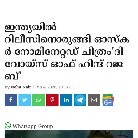
KOZHIKODE
WAYANAD
ഇന്ത്യയിൽ
KANNUR
റിലീസിനൊരുങ്ങി ഓസ്‌ക
KASARAGOD
ർ നോമിനേറ്റഡ് ചിത്രം'ദി
വോയ്‌സ് ഓഫ് ഹിന്ദ് റജ
ബ്'
By
Neha Nair
Jun 4, 2026, 19:38 IST
Whatsapp Group