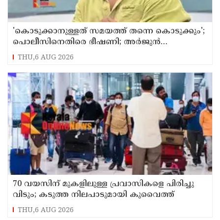
'കൊടുക്കാനുള്ളത് സമയത്ത് തന്നെ കൊടുക്കും';
പൊലീസിനെതിരെ ഭീഷണി; അർജുൻ
ആയങ്കിക്കെതിരെ കേസെടുത്തു
THU,6 AUG 2026
70 വയസിന് മുകളിലുള്ള പ്രവാസികളെ പിരിച്ചു
വിടും; കടുത്ത നിലപാടുമായി കുവൈത്ത്
THU,6 AUG 2026