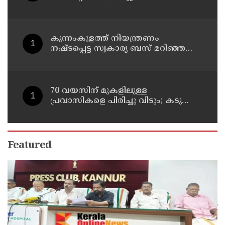
എത്തിക്കാൻ പദ്ധതിയിട്ടുവെന്ന്
എക്സൈസ് ഡെപ്യൂട്ടി കമ്മിഷണർ
കുന്നംകുളത്ത് നിയന്ത്രണം
നഷ്ടപ്പെട്ട സ്വകാര്യ ബസ് മറിഞ്ഞ
സംഭവം; മരണം രണ്ടായി,
എട്ടുപേർക്ക് പരിക്ക്
70 വയസിന് മുകളിലുള്ള
പ്രവാസികളെ പിരിച്ചു വിടും; കടുത്ത
നിലപാടുമായി കുവൈത്ത്
Featured