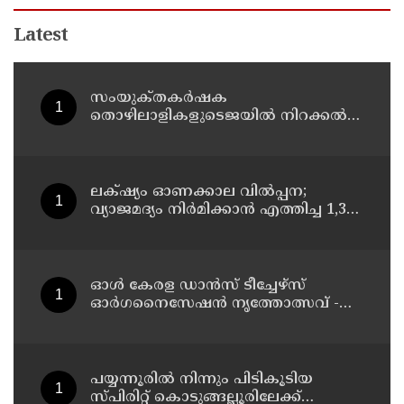
Latest
സംയുക്‌തകർഷക
തൊഴിലാളികളുടെജയിൽ നിറക്കൽ
സമരം ഓഗസ്ത് 10 ന്
ലക്‌ഷ്യം ഓണക്കാല വിൽപ്പന;
വ്യാജമദ്യം നിർമിക്കാൻ എത്തിച്ച 1,350
ലിറ്റർ സ്പിരിറ്റ് പിടികൂടി; രണ്ട് പേർ
അറസ്റ്റിൽ
ഓൾ കേരള ഡാൻസ് ടീച്ചേഴ്സ്
ഓർഗനൈസേഷൻ നൃത്തോത്സവ് -
2026 എട്ടിന് കണ്ണൂരിൽ
പയ്യന്നൂരിൽ നിന്നും പിടികൂടിയ
സ്പിരിറ്റ് കൊടുങ്ങല്ലൂരിലേക്ക്