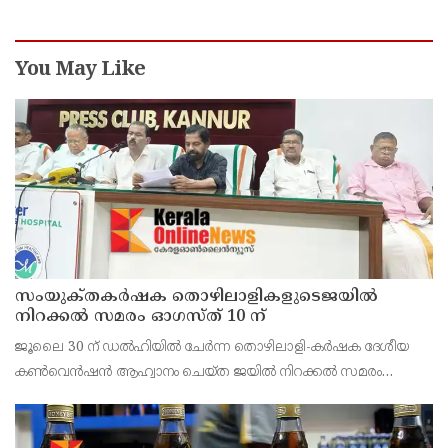
You May Like
സംയുക്‌തകർഷക തൊഴിലാളികളുടെജയിൽ
നിറക്കൽ സമരം ഓഗസ്ത് 10 ന്
ജൂലൈ 30 ന് ഡൽഹിയിൽ ചേർന്ന തൊഴിലാളി-കർഷക ദേശീയ
കൺവെൻഷൻ ആഹ്വാനം ചെയ്ത ജയിൽ നിറക്കൽ സമരം
ജില്ലയിൽ വൻ വിജയമാക്കാൻ തൊഴിലാളി, കർഷക, കർഷക
തൊഴിലാളി സംഘടനകളുടെ സംയുക്ത ജില്ലാ സമിതി
തീരുമാനിച്ചു.ഇതിന്റെ ഭാഗമായ