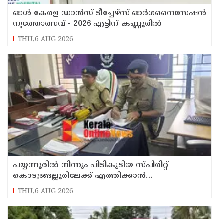
ഓൾ കേരള ഡാൻസ് ടീച്ചേഴ്സ് ഓർഗനൈസേഷൻ
നൃത്തോത്സവ് - 2026 എട്ടിന് കണ്ണൂരിൽ
THU,6 AUG 2026
പയ്യന്നൂരിൽ നിന്നും പിടികൂടിയ സ്പിരിറ്റ്
കൊടുങ്ങല്ലൂരിലേക്ക് എത്തിക്കാൻ
പദ്ധതിയിട്ടുവെന്ന് എക്സൈസ് ഡെപ്യൂട്ടി
THU,6 AUG 2026
കമ്മിഷണർ