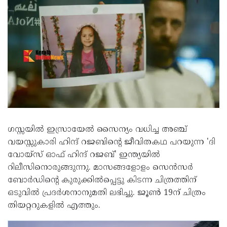
ഗസ്സയിൽ ഇസ്രായേൽ സൈന്യം വധിച്ച അഞ്ച്
വയസ്സുകാരി ഹിന്ദ് റജബിന്റെ ജീവിതകഥ പറയുന്ന 'ദി
വോയ്‌സ് ഓഫ് ഹിന്ദ് റജബ്' ഇന്ത്യയിൽ
റിലീസിനൊരുങ്ങുന്നു. മാസങ്ങളോളം സെൻസർ
ബോർഡിന്റെ കുരുക്കിൽപ്പെട്ടു കിടന്ന ചിത്രത്തിന്
ഒടുവിൽ പ്രദർശനാനുമതി ലഭിച്ചു. ജൂൺ 19ന് ചിത്രം
തിയറ്ററുകളിൽ എത്തും.