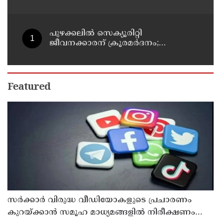
വന്ദേമാതരത്തെ കുറിച്ച് പരാമര്‍ശമില്ല;
നിര്‍ദേശം ദേശീയ ഗാനം
ആലപിക്കാന്‍
പുഴക്കലില്‍ സെക്യൂരിറ്റി
ജീവനക്കാരന് ക്രൂരമര്‍ദനം;
യുവാക്കള്‍ക്കായി അന്വേഷണം
തുടരുന്നു
Featured
സര്‍ക്കാര്‍ വിരുദ്ധ വീഡിയോകളുടെ പ്രചാരണം
കുറയ്ക്കാന്‍ സമൂഹ മാധ്യമങ്ങളില്‍ നിരീക്ഷണം