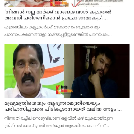
'നിങ്ങള്‍ നല്ല മാര്‍ക്ക് വാങ്ങുമ്പോള്‍ കൂടുതല്‍
അവധി പരിഗണിക്കാന്‍ പ്രചോദനമാകും';
കാസര്‍കോട് കളക്ടറുടെ പോസ്റ്റ് വൈറല്‍
ഏതെങ്കിലും കൂട്ടുകാര്‍ക്ക് മഴകാരണം ബുക്കോ മറ്റ്
പഠനോപകരണങ്ങളോ നഷ്ടപ്പെട്ടിട്ടുണ്ടെങ്കില്‍ പരസ്പരം
സഹായിക്കാനും താങ്ങാവാനും എല്ലാവരും മുന്നോട്ട് വരണമെന്നും
പോസ്റ്റില്‍ കളക്ടര്‍ പറയുന്നുണ്ട്.
മുഖ്യമന്ത്രിയെയും ആഭ്യന്തരമന്ത്രിയെയും
പരിഹസിച്ചവരെ പിടികൂടാനായത് വലിയ നേട്ടം;
കണ്ണൂര്‍ ഡിസിസി പ്രസിഡന്റ്
നീണ്ട തിരച്ചിലിനൊടുവിലാണ് ഒളിവില്‍ കഴിയുകയായിരുന്ന
ക്രിമിനല്‍ കേസ് പ്രതി അര്‍ജുന്‍ ആയങ്കിയെ പൊലീസ്
പിടികൂടിയത്.