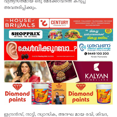
വ്യത്യസ്തമായ ഒരു മേക്കോവറില്‍ കറുപ്പ്
അവതരിപ്പിക്കും.
ഇന്ദ്രന്‍സ്, നാട്ടി, സ്വാസിക, അനഘ മായ രവി, ശിവദ,