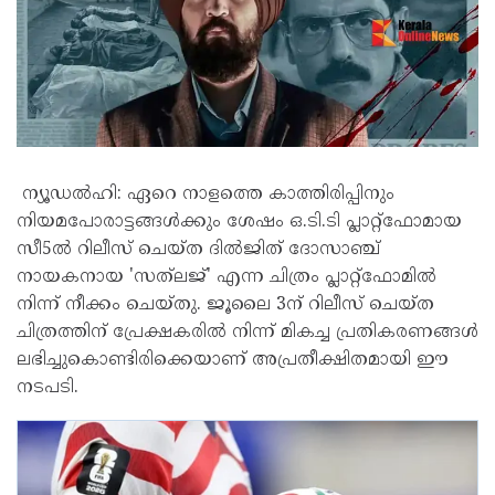
ന്യൂഡൽഹി: ഏറെ നാളത്തെ കാത്തിരിപ്പിനും
നിയമപോരാട്ടങ്ങൾക്കും ശേഷം ഒ.ടി.ടി പ്ലാറ്റ്‌ഫോമായ
സീ5ൽ റിലീസ് ചെയ്ത ദിൽജിത് ദോസാഞ്ച്
നായകനായ 'സത്‌ലജ്' എന്ന ചിത്രം പ്ലാറ്റ്‌ഫോമിൽ
നിന്ന് നീക്കം ചെയ്തു. ജൂലൈ 3ന് റിലീസ് ചെയ്ത
ചിത്രത്തിന് പ്രേക്ഷകരിൽ നിന്ന് മികച്ച പ്രതികരണങ്ങൾ
ലഭിച്ചുകൊണ്ടിരിക്കെയാണ് അപ്രതീക്ഷിതമായി ഈ
നടപടി.