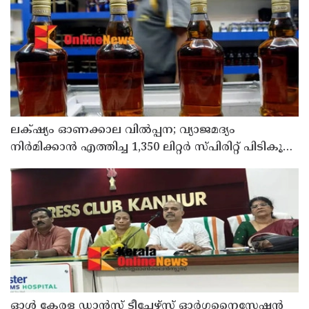
ലക്‌ഷ്യം ഓണക്കാല വിൽപ്പന; വ്യാജമദ്യം
നിർമിക്കാൻ എത്തിച്ച 1,350 ലിറ്റർ സ്പിരിറ്റ് പിടികൂടി;
രണ്ട് പേർ അറസ്റ്റിൽ
ഓൾ കേരള ഡാൻസ് ടീച്ചേഴ്സ് ഓർഗനൈസേഷൻ