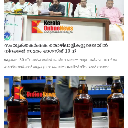
സംയുക്‌തകർഷക തൊഴിലാളികളുടെജയിൽ
നിറക്കൽ സമരം ഓഗസ്ത് 10 ന്
ജൂലൈ 30 ന് ഡൽഹിയിൽ ചേർന്ന തൊഴിലാളി-കർഷക ദേശീയ
കൺവെൻഷൻ ആഹ്വാനം ചെയ്ത ജയിൽ നിറക്കൽ സമരം
ജില്ലയിൽ വൻ വിജയമാക്കാൻ തൊഴിലാളി, കർഷക, കർഷക
തൊഴിലാളി സംഘടനകളുടെ സംയുക്ത ജില്ലാ സമിതി
തീരുമാനിച്ചു.ഇതിന്റെ ഭാഗമായ