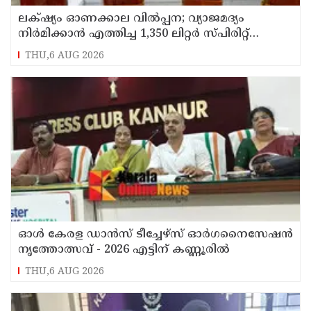
ലക്‌ഷ്യം ഓണക്കാല വിൽപ്പന; വ്യാജമദ്യം
നിർമിക്കാൻ എത്തിച്ച 1,350 ലിറ്റർ സ്പിരിറ്റ്
പിടികൂടി; രണ്ട് പേർ അറസ്റ്റിൽ
THU,6 AUG 2026
ഓൾ കേരള ഡാൻസ് ടീച്ചേഴ്സ് ഓർഗനൈസേഷൻ
നൃത്തോത്സവ് - 2026 എട്ടിന് കണ്ണൂരിൽ
THU,6 AUG 2026