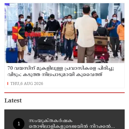
70 വയസിന് മുകളിലുള്ള പ്രവാസികളെ പിരിച്ചു
വിടും; കടുത്ത നിലപാടുമായി കുവൈത്ത്
THU,6 AUG 2026
Latest
സംയുക്‌തകർഷക
തൊഴിലാളികളുടെജയിൽ നിറക്കൽ