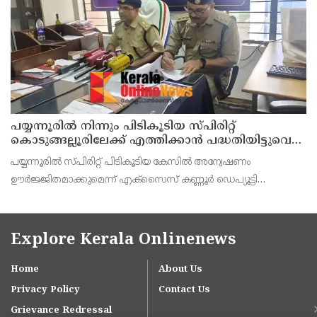
പയ്യന്നൂരിൽ നിന്നും പിടികൂടിയ സ്പിരിറ്റ്
കൊടുങ്ങല്ലൂരിലേക്ക് എത്തിക്കാൻ പദ്ധതിയിട്ടുവെന്ന്
എക്സൈസ് ഡെപ്യൂട്ടി കമ്മിഷണർ
പയ്യന്നൂരിൽ സ്പിരിറ്റ് പിടികൂടിയ കേസിൽ അന്വേഷണം
ഊർജ്ജിതമാക്കുമെന്ന് എക്സൈസ് കണ്ണൂർ ഡെപ്യൂട്ടി
കമ്മീഷണർ ടിഎം ശ്രീനിവാസൻ കണ്ണൂർ എക്സൈസ് അസി.
കമ്മീഷണർ പി. സജിത്ത് കുമാർ എന്നിവർ കണ്ണൂരിൽവാർത്താ
സമ്മേളനത്
Explore Kerala Onlinenews
Home
About Us
Privacy Policy
Contact Us
Grievance Redressal