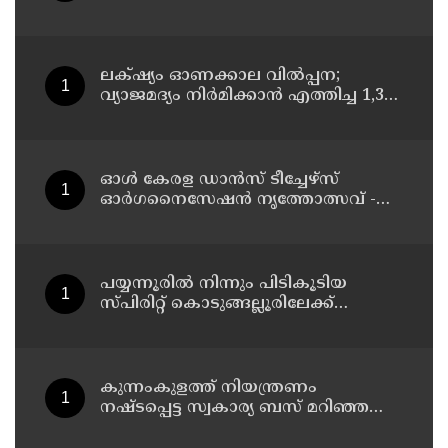
സമരം ഓഗസ്ത് 10 ന്
ലക്‌ഷ്യം ഓണക്കാല വിൽപ്പന;
വ്യാജമദ്യം നിർമിക്കാൻ എത്തിച്ച 1,350
ലിറ്റർ സ്പിരിറ്റ് പിടികൂടി; രണ്ട് പേർ
അറസ്റ്റിൽ
ഓൾ കേരള ഡാൻസ് ടീച്ചേഴ്സ്
ഓർഗനൈസേഷൻ നൃത്തോത്സവ് -
2026 എട്ടിന് കണ്ണൂരിൽ
പയ്യന്നൂരിൽ നിന്നും പിടികൂടിയ
സ്പിരിറ്റ് കൊടുങ്ങല്ലൂരിലേക്ക്
എത്തിക്കാൻ പദ്ധതിയിട്ടുവെന്ന്
എക്സൈസ് ഡെപ്യൂട്ടി കമ്മിഷണർ
കുന്നംകുളത്ത് നിയന്ത്രണം
നഷ്ടപ്പെട്ട സ്വകാര്യ ബസ് മറിഞ്ഞ
സംഭവം; മരണം രണ്ടായി,
എട്ടുപേർക്ക് പരിക്ക്