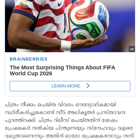
ചിത്രം നീക്കം ചെയ്ത വിവരം ഔദ്യോഗികമായി
സ്ഥിരീകരിച്ചുകൊണ്ട് സീ5 അധികൃതർ പ്രസ്താവന
പുറത്തിറക്കി. ചിത്രം റിലീസ് ചെയ്തതിന് ശേഷം
പ്രേക്ഷകർ നൽകിയ പിന്തുണയും സ്നേഹവും വളരെ
വലുതാണെന്നും അതിന് ഓരോ പ്രേക്ഷകനോടും നന്ദി