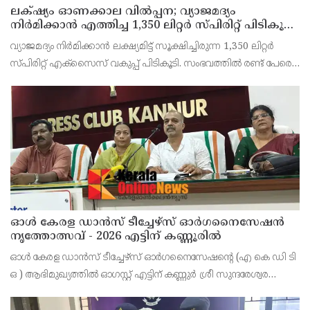
ലക്‌ഷ്യം ഓണക്കാല വിൽപ്പന; വ്യാജമദ്യം
നിർമിക്കാൻ എത്തിച്ച 1,350 ലിറ്റർ സ്പിരിറ്റ് പിടികൂടി;
രണ്ട് പേർ അറസ്റ്റിൽ
വ്യാജമദ്യം നിർമിക്കാൻ ലക്ഷ്യമിട്ട് സൂക്ഷിച്ചിരുന്ന 1,350 ലിറ്റർ
സ്പിരിറ്റ് എക്സൈസ് വകുപ്പ് പിടികൂടി. സംഭവത്തിൽ രണ്ട് പേരെ
അറസ്റ്റ് ചെയ്തു. എറണാകുളം ജില്ലയിലെ അങ്കമാലിയിലെ
കോട്ടക്കുളങ്ങരയിലെ ഹോളോബ്രിക
ഓൾ കേരള ഡാൻസ് ടീച്ചേഴ്സ് ഓർഗനൈസേഷൻ
നൃത്തോത്സവ് - 2026 എട്ടിന് കണ്ണൂരിൽ
ഓൾ കേരള ഡാൻസ് ടീച്ചേഴ്സ് ഓർഗനൈസേഷൻ്റെ (എ കെ ഡി ടി
ഒ ) ആഭിമുഖ്യത്തിൽ ഓഗസ്റ്റ് എട്ടിന് കണ്ണുർ ശ്രീ സുന്ദരേശ്വര
ക്ഷേത്രത്തിൽ നൃത്തോത്സവ്_2026 സീസൺ 2 നടത്തുമെന്ന്
സംഘാടകർ കണ്ണൂർ പ്രസ് ക്ളബ്ബിൽ വാർത്താ സമ