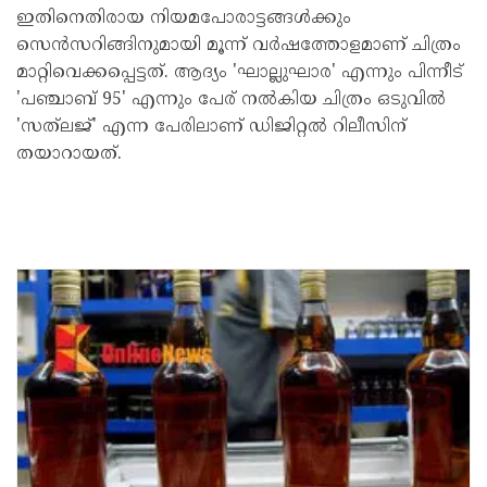
ഇതിനെതിരായ നിയമപോരാട്ടങ്ങൾക്കും
സെൻസറിങ്ങിനുമായി മൂന്ന് വർഷത്തോളമാണ് ചിത്രം
മാറ്റിവെക്കപ്പെട്ടത്. ആദ്യം 'ഘാല്ലുഘാര' എന്നും പിന്നീട്
'പഞ്ചാബ് 95' എന്നും പേര് നൽകിയ ചിത്രം ഒടുവിൽ
'സത്‌ലജ്' എന്ന പേരിലാണ് ഡിജിറ്റൽ റിലീസിന്
തയാറായത്.