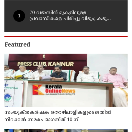
70 വയസിന് മുകളിലുള്ള
പ്രവാസികളെ പിരിച്ചു വിടും; കടുത്ത
നിലപാടുമായി കുവൈത്ത്
Featured
സംയുക്‌തകർഷക തൊഴിലാളികളുടെജയിൽ
നിറക്കൽ സമരം ഓഗസ്ത് 10 ന്