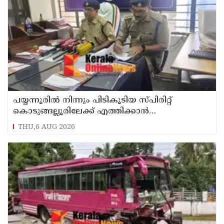
പയ്യന്നൂരിൽ നിന്നും പിടികൂടിയ സ്പിരിറ്റ്
കൊടുങ്ങല്ലൂരിലേക്ക് എത്തിക്കാൻ
പദ്ധതിയിട്ടുവെന്ന് എക്സൈസ് ഡെപ്യൂട്ടി
THU,6 AUG 2026
കമ്മിഷണർ