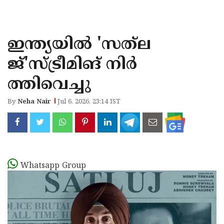
KOZHIKODE
WAYANAD
ഇന്ത്യയിൽ 'സത്‌ല
KANNUR
ജ്'സ്ട്രീമിങ് നിർ
KASARAGOD
ത്തിവെച്ചു
By
Neha Nair
Jul 6, 2026, 23:14 IST
Whatsapp Group