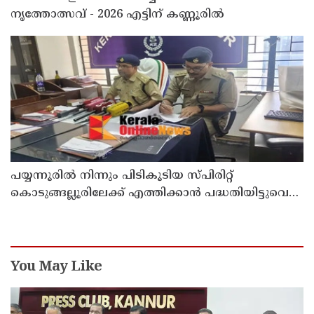
നൃത്തോത്സവ് - 2026 എട്ടിന് കണ്ണൂരിൽ
പയ്യന്നൂരിൽ നിന്നും പിടികൂടിയ സ്പിരിറ്റ്
കൊടുങ്ങല്ലൂരിലേക്ക് എത്തിക്കാൻ പദ്ധതിയിട്ടുവെന്ന്
എക്സൈസ് ഡെപ്യൂട്ടി കമ്മിഷണർ
You May Like