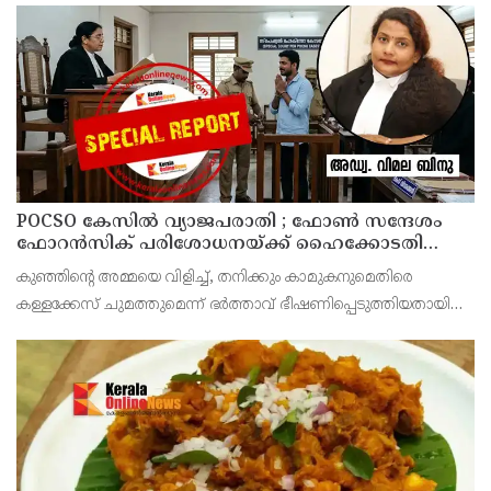
ചെയ്തിരുന്നു.
POCSO കേസിൽ വ്യാജപരാതി ; ഫോൺ സന്ദേശം
ഫോറൻസിക് പരിശോധനയ്ക്ക് ഹൈക്കോടതി
നിർദേശം; പ്രതിയെ വെറുതെവിട്ട് ആലുവ ഫാസ്റ്റ്
കുഞ്ഞിന്റെ അമ്മയെ വിളിച്ച്, തനിക്കും കാമുകനുമെതിരെ
ട്രാക്ക് കോടതി
കള്ളക്കേസ് ചുമത്തുമെന്ന് ഭർത്താവ് ഭീഷണിപ്പെടുത്തിയതായി
ആരോപിക്കുന്ന ഫോൺ സന്ദേശം ഫോറൻസിക് ലാബ് മുഖേന
പരിശോധിച്ച് റിപ്പോർട്ട് കോടതിയിൽ സമർപ്പിക്കണമെന്