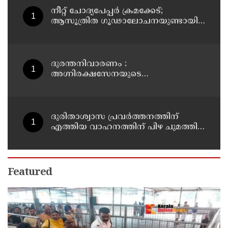
നീറ്റ് ചോദ്യപേപ്പര്‍ ക്രമക്കേട്;
ആസൂത്രിത ഗൂഢാലോചനയുണ്ടായി;
എന്‍ടിഎയിലെ മൂന്ന് സബ്ജക്ട്
വിദഗ്ധര്‍ക്ക് പങ്കുണ്ടെന്ന നിർണായക
കണ്ടെത്തലുമായി സിബിഐ
ദുരന്തനിവാരണം :
അഗ്നിരക്ഷസേനയുടെ
വിപുലീകരണത്തിനും
ആധുനികവത്കരണത്തിനുമായി
64.21 കോടി രൂപ കൂടി അനുവദിച്ചു
ദുരിതാശ്വാസ പ്രവർത്തനത്തിന്
എത്തിയ വാഹനത്തിന് പിഴ ചുമത്തി;
എംവിഡി ഉദ്യോഗസ്ഥന്
സസ്പെൻഷൻ
Featured