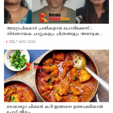
അധ്യാപികമാര്‍ പ്രതികളായ ലഹരിക്കേസ് ;
നിർണായക ചാറ്റുകളും ചിത്രങ്ങളും അന്വേഷണ
സംഘത്തിന്
FRI,7 AUG 2026
ടൊമാറ്റോ ചിക്കൻ കറി ഇങ്ങനെ ഉണ്ടാക്കിയാൽ
ചോറ് തീരും