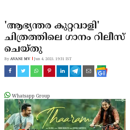
KOZHIKODE
WAYANAD
'ആഭ്യന്തര കുറ്റവാളി'
KANNUR
ചിത്രത്തിലെ ഗാനം റിലീസ്
KASARAGOD
ചെയ്തു
By
AVANI MV
Jun 4, 2025, 19:31 IST
Whatsapp Group