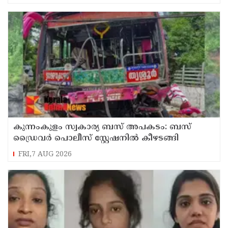
കുന്നംകുളം സ്വകാര്യ ബസ് അപകടം: ബസ്
ഡ്രൈവർ പൊലീസ് സ്റ്റേഷനിൽ കീഴടങ്ങി
FRI,7 AUG 2026