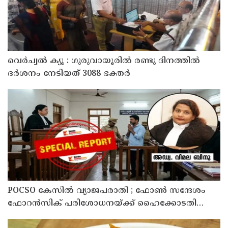
വെർച്വൽ ക്യൂ : ഗുരുവായൂരിൽ രണ്ടു ദിനത്തിൽ
ദർശനം നേടിയത് 3088 ഭക്തർ
POCSO കേസിൽ വ്യാജപരാതി ; ഫോൺ സന്ദേശം
ഫോറൻസിക് പരിശോധനയ്ക്ക് ഹൈക്കോടതി
നിർദേശം; പ്രതിയെ വെറുതെവിട്ട് ആലുവ ഫാസ്റ്റ്