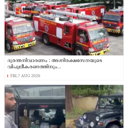
ദുരന്തനിവാരണം : അഗ്നിരക്ഷസേനയുടെ
വിപുലീകരണത്തിനും
ആധുനികവത്കരണത്തിനുമായി 64.21 കോടി
FRI,7 AUG 2026
രൂപ കൂടി അനുവദിച്ചു