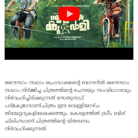
നൈസാം സലാം പ്രൊഡക്ഷന്റെ ബാനറിൽ നൈസാം
സലാം നിർമ്മിച്ച ചിത്രത്തിന്റെ രചനയും സംവിധാനവും
നിർവഹിച്ചിരിക്കുന്നത് സേതുനാഥ്
പദ്മകുമാറാണ്.ചിത്രം ഈ വെള്ളിയാഴ്ച
തിയേറ്ററുകളിലേക്കെത്തും. കേരളത്തിൽ ഡ്രീം ബിഗ്
ഫിലിംസാണ് ചിത്രത്തിന്റെ വിതരണം
നിർവഹിക്കുന്നത്.