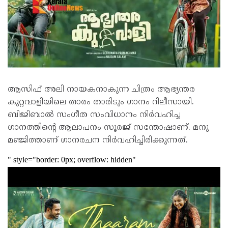
ആസിഫ് അലി നായകനാകുന്ന ചിത്രം ആഭ്യന്തര
കുറ്റവാളിയിലെ താരം താരിടും ഗാനം റിലീസായി.
ബിജിബാൽ സംഗീത സംവിധാനം നിർവഹിച്ച
ഗാനത്തിന്റെ ആലാപനം സൂരജ് സന്തോഷാണ്. മനു
മഞ്ജിത്താണ് ഗാനരചന നിർവഹിച്ചിരിക്കുന്നത്.