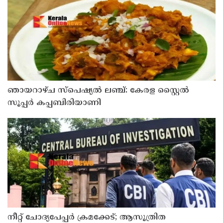
ട്രാക്ക് കോടതി
ഞായറാഴ്ച സ്പെഷ്യൽ ലഞ്ച്: കേരള സ്റ്റൈൽ
സൂപ്പർ കപ്പബിരിയാണി
നീറ്റ് ചോദ്യപേപ്പര്‍ ക്രമക്കേട്; ആസൂത്രിത