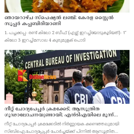
ഞായറാഴ്ച സ്പെഷ്യൽ ലഞ്ച്: കേരള സ്റ്റൈൽ
സൂപ്പർ കപ്പബിരിയാണി
1. പച്ചക്കപ്പ- രണ്ട് കിലോ 2 ബീഫ് (എല്ല് ഇറച്ചിയോടുകൂടിയത്)- 1്
കിലോ 3 ഇറച്ചിമസാല 4 കുരുമുളക് പൊടി
നീറ്റ് ചോദ്യപേപ്പര്‍ ക്രമക്കേട്; ആസൂത്രിത
ഗൂഢാലോചനയുണ്ടായി; എന്‍ടിഎയിലെ മൂന്ന്
സബ്ജക്ട് വിദഗ്ധര്‍ക്ക് പങ്കുണ്ടെന്ന നിർണായക
നീറ്റ് ചോദ്യപേപ്പര്‍ ക്രമക്കേടിൽ നിർണ്ണായക കണ്ടെത്തലുമായി
കണ്ടെത്തലുമായി സിബിഐ
സിബിഐ.ചോദ്യപ്പേപ്പർ ചോർച്ചയ്ക്ക് പിന്നില്‍ ആസൂത്രിത