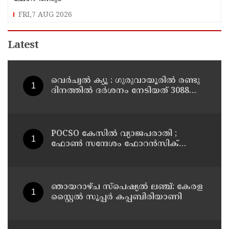
FRI,7 AUG 2026
Latest
വെർച്വൽ ക്യൂ : ഗുരുവായൂരിൽ രണ്ടു
ദിനത്തിൽ ദർശനം നേടിയത് 3088
ഭക്തർ
POCSO കേസിൽ വ്യാജപരാതി ;
ഫോൺ സന്ദേശം ഫോറൻസിക്
പരിശോധനയ്ക്ക് ഹൈക്കോടതി
നിർദേശം; പ്രതിയെ വെറുതെവിട്ട്
ആലുവ ഫാസ്റ്റ് ട്രാക്ക് കോടതി
ഞായറാഴ്ച സ്പെഷ്യൽ ലഞ്ച്: കേരള
സ്റ്റൈൽ സൂപ്പർ കപ്പബിരിയാണി