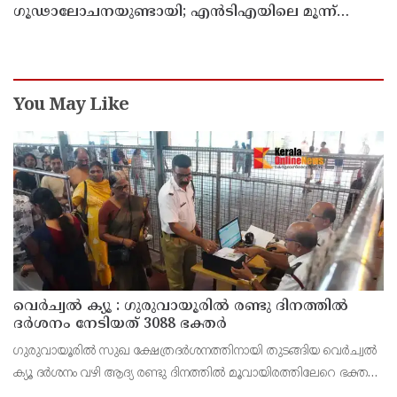
ഗൂഢാലോചനയുണ്ടായി; എന്‍ടിഎയിലെ മൂന്ന്
സബ്ജക്ട് വിദഗ്ധര്‍ക്ക് പങ്കുണ്ടെന്ന നിർണായക
കണ്ടെത്തലുമായി സിബിഐ
You May Like
വെർച്വൽ ക്യൂ : ഗുരുവായൂരിൽ രണ്ടു ദിനത്തിൽ
ദർശനം നേടിയത് 3088 ഭക്തർ
ഗുരുവായൂരിൽ സുഖ ക്ഷേത്രദർശനത്തിനായി തുടങ്ങിയ വെർച്വൽ
ക്യൂ ദർശനം വഴി ആദ്യ രണ്ടു ദിനത്തിൽ മൂവായിരത്തിലേറെ ഭക്തർ
ദർശനം നേടി. 4800 ഭക്തർ ഓൺ ലൈൻ വഴി ദർശനം ബുക്ക്