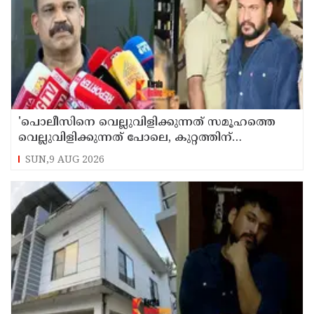
'പൊലീസിനെ വെല്ലുവിളിക്കുന്നത് സമൂഹത്തെ
വെല്ലുവിളിക്കുന്നത് പോലെ, കുറ്റത്തിന്
അനുസരിച്ച് ശിക്ഷ നല്‍കും':എഡിജിപി
SUN,9 AUG 2026