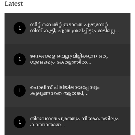
Latest
സീറ്റ് ബെല്‍റ്റ് ഇടാതെ എഴുന്നേറ്റ്
നിന്ന് കുട്ടി; എത്ര ശ്രമിച്ചിട്ടും ഇടില്ലെന്ന്
വാശിപിടിച്ചതോടെ വിമാനം റദ്ദാക്കി
ജനങ്ങളെ വെല്ലുവിളിക്കുന്ന ഒരു
ഗുണ്ടക്കും കേരളത്തില്‍
സ്ഥാനമുണ്ടാകില്ല: രമേശ് ചെന്നിത്തല
പൊലിസ് പിടിയിലായപ്പോഴും
കുലുങ്ങാതെ ആയങ്കി,
ഒളിത്താവളങ്ങളില്‍ മാറി മാറി
താമസിച്ച് കണ്ണൂരിലെ ക്വട്ടേഷന്‍
നേതാവ്
തിരുവനന്തപുരത്തും നീണ്ടകരയിലും
കാണാതായ
മത്സ്യത്തൊഴിലാളികള്‍ക്കായി