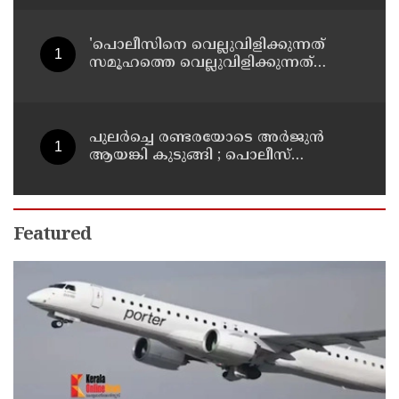
തിരച്ചില്‍ പത്താം ദിവസത്തിലേക്ക്
'പൊലീസിനെ വെല്ലുവിളിക്കുന്നത്
സമൂഹത്തെ വെല്ലുവിളിക്കുന്നത്
പോലെ, കുറ്റത്തിന് അനുസരിച്ച്
ശിക്ഷ നല്‍കും':എഡിജിപി
പുലര്‍ച്ചെ രണ്ടരയോടെ അര്‍ജുന്‍
ആയങ്കി കുടുങ്ങി ; പൊലീസ്
നീക്കങ്ങളിങ്ങനെ
Featured