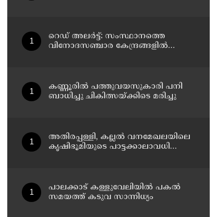
അധ്യാപകന് സസ്പെൻഷൻ
റെഡ് അലർട്ട്: സംസ്ഥാനത്തെ
വിനോദസഞ്ചാര കേന്ദ്രങ്ങളിൽ
നിയന്ത്രണം
കണ്ണൂരിൽ പത്തുവയസുകാരി പനി
ബാധിച്ചു ചികിത്സയ്ക്കിടെ മരിച്ചു
അതിരപ്പള്ളി, കല്ലൽ വനമേഖലയിലെ
കൃഷിഭൂമിയുടെ പാട്ടക്കാലാവധി
അവസാനിച്ചു ; ഇനി കൃഷി
നടത്താനാകില്ലെന്ന് ഹൈക്കോടതി
പാലക്കാട് കള്ളുവേലിയില്‍ പകല്‍
സമയത്ത് കടുവ സാന്നിധ്യം