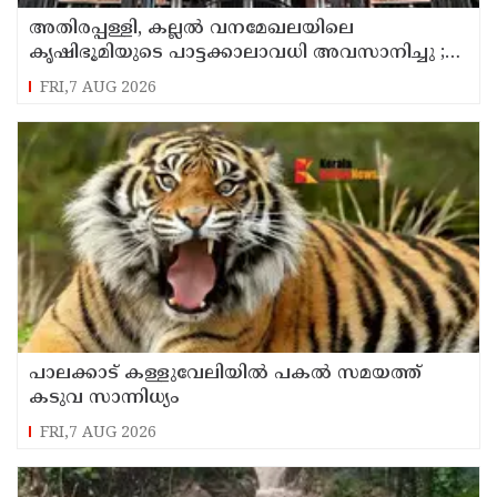
അതിരപ്പള്ളി, കല്ലൽ വനമേഖലയിലെ
കൃഷിഭൂമിയുടെ പാട്ടക്കാലാവധി അവസാനിച്ചു ;
ഇനി കൃഷി നടത്താനാകില്ലെന്ന് ഹൈക്കോടതി
FRI,7 AUG 2026
പാലക്കാട് കള്ളുവേലിയില്‍ പകല്‍ സമയത്ത്
കടുവ സാന്നിധ്യം
FRI,7 AUG 2026