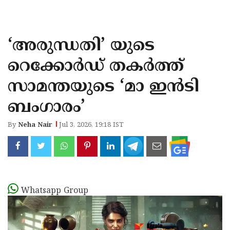
KOZHIKODE
WAYANAD
‘അരുന്ധതി’ യുടെ
KANNUR
റെക്കോർഡ് തകർത്ത്
KASARAGOD
സാമന്തയുടെ ‘മാ ഇൻടി
ബംഗാരം’
By
Neha Nair
Jul 3, 2026, 19:18 IST
Whatsapp Group