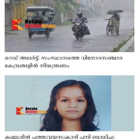
റെഡ് അലർട്ട്: സംസ്ഥാനത്തെ വിനോദസഞ്ചാര
കേന്ദ്രങ്ങളിൽ നിയന്ത്രണം
കണ്ണൂരിൽ പത്തുവയസുകാരി പനി ബാധിച്ചു