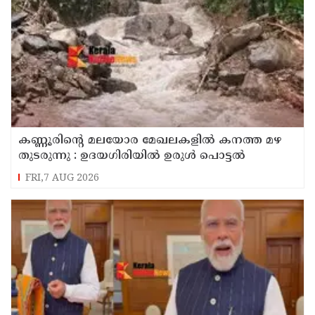
കണ്ണൂരിൻ്റെ മലയോര മേഖലകളിൽ കനത്ത മഴ
തുടരുന്നു : ഉദയഗിരിയിൽ ഉരുൾ പൊട്ടൽ
FRI,7 AUG 2026