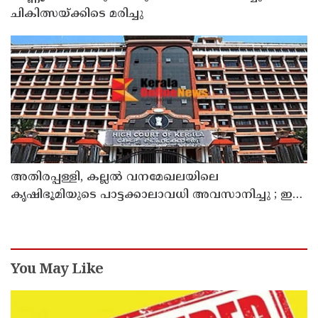
ചികിത്സയ്ക്കിടെ മരിച്ചു
അതിരപ്പള്ളി, കല്ലൽ വനമേഖലയിലെ
കൃഷിഭൂമിയുടെ പാട്ടക്കാലാവധി അവസാനിച്ചു ; ഇനി
കൃഷി നടത്താനാകില്ലെന്ന് ഹൈക്കോടതി
You May Like