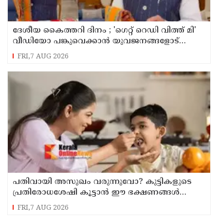
ദേശീയ കൈത്തറി ദിനം ; 'ഗെറ്റ് റെഡി വിത്ത് മി'
വീഡിയോ പങ്കുവെക്കാൻ യുവജനങ്ങളോട്
അഭ്യർത്ഥിച്ച് പ്രധാനമന്ത്രി നരേന്ദ്ര മോദി
FRI,7 AUG 2026
പതിവായി അസുഖം വരുന്നുവോ? കുട്ടികളുടെ
പ്രതിരോധശേഷി കൂട്ടാൻ ഈ ഭക്ഷണങ്ങൾ
കൊടുക്കൂ
FRI,7 AUG 2026