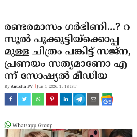
KOZHIKODE
WAYANAD
രണ്ടരമാസം ഗര്‍ഭിണി...? റ
KANNUR
സൂല്‍ പൂക്കുട്ടിയ്‌ക്കൊപ്പ
KASARAGOD
മുള്ള ചിത്രം പങ്കിട്ട് സജ്‌ന,
പ്രണയം സത്യമാണോ എ
ന്ന് സോഷ്യല്‍ മീഡിയ
By
Anusha PV
Jun 4, 2026, 15:18 IST
Whatsapp Group