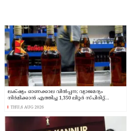
ലക്‌ഷ്യം ഓണക്കാല വിൽപ്പന; വ്യാജമദ്യം
നിർമിക്കാൻ എത്തിച്ച 1,350 ലിറ്റർ സ്പിരിറ്റ്
പിടികൂടി; രണ്ട് പേർ അറസ്റ്റിൽ
THU,6 AUG 2026