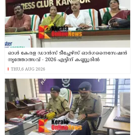
ഓൾ കേരള ഡാൻസ് ടീച്ചേഴ്സ് ഓർഗനൈസേഷൻ
നൃത്തോത്സവ് - 2026 എട്ടിന് കണ്ണൂരിൽ
THU,6 AUG 2026