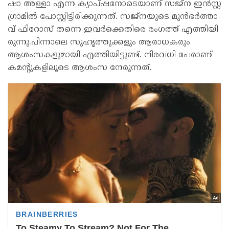
ഷാ അ​ള്ളാ എ​ന്ന ക്യാ​പ്ഷ​നോ​ടെ​യാ​ണ് സ​ജ്‌​ന ഇ​ൻ​സ്റ്റ​
ഗ്രാ​മി​ൽ പോ​സ്റ്റി​ട്ടി​രി​ക്കു​ന്ന​ത്. സ​ജ്ന​യു​ടെ മു​ൻ​ഭ​ർ​ത്താ​
വ് ഫി​റോ​സ് ത​ന്നെ ഇ​വ​ർ​ക്കെ​തി​രെ രം​ഗ​ത്ത് എ​ത്തി​യി​
രു​ന്നു.പിന്നാലെ സുഹൃത്തുക്കളും ആരാധകരും
ആശംസകളുമായി എത്തിയിട്ടുണ്ട്. നിരവധി പേരാണ്
കമന്റുകളിലൂടെ ആശംസ നേരുന്നത്.