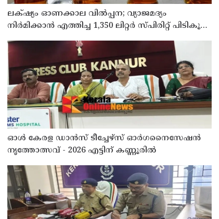
ലക്‌ഷ്യം ഓണക്കാല വിൽപ്പന; വ്യാജമദ്യം
നിർമിക്കാൻ എത്തിച്ച 1,350 ലിറ്റർ സ്പിരിറ്റ് പിടികൂടി;
രണ്ട് പേർ അറസ്റ്റിൽ
ഓൾ കേരള ഡാൻസ് ടീച്ചേഴ്സ് ഓർഗനൈസേഷൻ
നൃത്തോത്സവ് - 2026 എട്ടിന് കണ്ണൂരിൽ