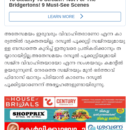
അ​തേ​സ​മ​യം ഇ​രു​വ​രും വി​വാ​ഹി​ത​രാ​ണോ എ​ന്ന കാ​
ര്യ​ത്തി​ൽ വ്യ​ക്ത​ത​യി​ല്ല. റ​സൂ​ൽ പൂ​ക്കു​ട്ടി സ​ജ്‌​ന​യു​മാ​യു​
ള്ള ബ​ന്ധ​ത്തെ കു​റി​ച്ച് ഇ​തു​വ​രെ പ്ര​തി​ക​രി​ക്കാ​നും ത​
യ്യാ​റാ​യി​ട്ടി​ല്ല.അതേസമയം റസൂല്‍ പൂക്കുട്ടിയുമായി
സജ്‌ന വിവാഹിതയായോ എന്ന സംശയവും കമന്റില്‍
ഉയരുന്നുണ്ട്. നേരത്തെ സജ്‌നയും മുന്‍ ഭര്‍ത്താവ്
ഫിറോസ് ഖാനും പിരിയാന്‍ കാരണം റസൂല്‍
പൂക്കിട്ടയാണെന്ന് അഭ്യൂഹങ്ങളുണ്ടായിരുന്നു.