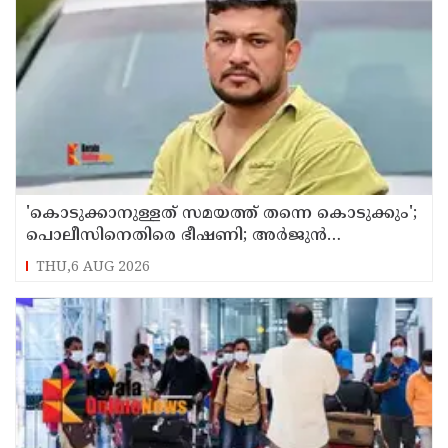
'കൊടുക്കാനുള്ളത് സമയത്ത് തന്നെ കൊടുക്കും';
പൊലീസിനെതിരെ ഭീഷണി; അർജുൻ
ആയങ്കിക്കെതിരെ കേസെടുത്തു
THU,6 AUG 2026