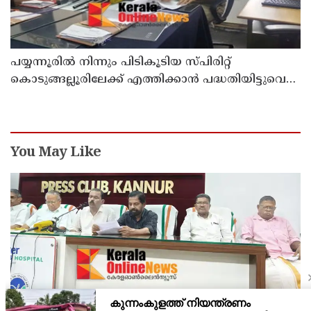
പയ്യന്നൂരിൽ നിന്നും പിടികൂടിയ സ്പിരിറ്റ്
കൊടുങ്ങല്ലൂരിലേക്ക് എത്തിക്കാൻ പദ്ധതിയിട്ടുവെന്ന്
എക്സൈസ് ഡെപ്യൂട്ടി കമ്മിഷണർ
You May Like
സംയുക്‌തകർഷക തൊഴിലാളികളുടെജയിൽ