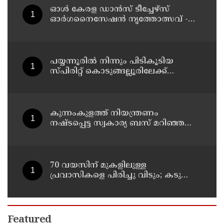
ഓൾ കേരള ഡാൻസ് ടീച്ചേഴ്സ്
ഓർഗനൈസേഷൻ നൃത്തോത്സവ് -
2026 എട്ടിന് കണ്ണൂരിൽ
പയ്യന്നൂരിൽ നിന്നും പിടികൂടിയ
സ്പിരിറ്റ് കൊടുങ്ങല്ലൂരിലേക്ക്
എത്തിക്കാൻ പദ്ധതിയിട്ടുവെന്ന്
എക്സൈസ് ഡെപ്യൂട്ടി കമ്മിഷണർ
കുന്നംകുളത്ത് നിയന്ത്രണം
നഷ്ടപ്പെട്ട സ്വകാര്യ ബസ് മറിഞ്ഞ
സംഭവം; മരണം രണ്ടായി,
എട്ടുപേർക്ക് പരിക്ക്
70 വയസിന് മുകളിലുള്ള
പ്രവാസികളെ പിരിച്ചു വിടും; കടുത്ത
നിലപാടുമായി കുവൈത്ത്
Featured