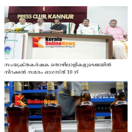
സംയുക്‌തകർഷക തൊഴിലാളികളുടെജയിൽ
നിറക്കൽ സമരം ഓഗസ്ത് 10 ന്