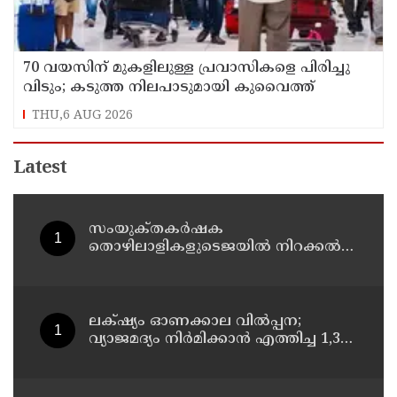
70 വയസിന് മുകളിലുള്ള പ്രവാസികളെ പിരിച്ചു
വിടും; കടുത്ത നിലപാടുമായി കുവൈത്ത്
THU,6 AUG 2026
Latest
സംയുക്‌തകർഷക
തൊഴിലാളികളുടെജയിൽ നിറക്കൽ
സമരം ഓഗസ്ത് 10 ന്
ലക്‌ഷ്യം ഓണക്കാല വിൽപ്പന;
വ്യാജമദ്യം നിർമിക്കാൻ എത്തിച്ച 1,350
ലിറ്റർ സ്പിരിറ്റ് പിടികൂടി; രണ്ട് പേർ
അറസ്റ്റിൽ