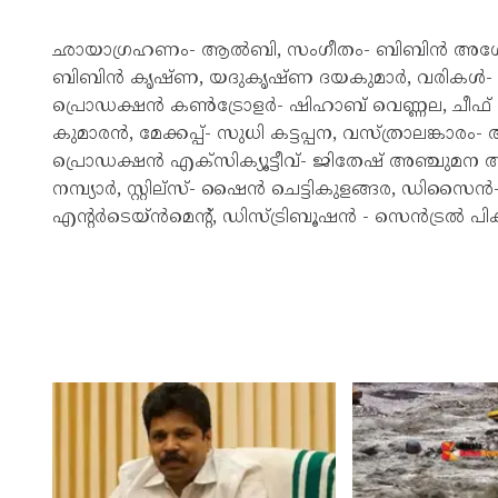
ഛായാഗ്രഹണം- ആൽബി, സംഗീതം- ബിബിൻ അശോക്
ബിബിൻ കൃഷ്ണ, യദുകൃഷ്ണ ദയകുമാർ, വരികൾ-
പ്രൊഡക്ഷൻ കൺട്രോളർ- ഷിഹാബ് വെണ്ണല, ചീഫ് 
കുമാരൻ, മേക്കപ്പ്- സുധി കട്ടപ്പന, വസ്ത്രാലങ്കാ
പ്രൊഡക്ഷൻ എക്സിക്യൂട്ടീവ്- ജിതേഷ് അഞ്ചുമന ആന
നമ്പ്യാർ, സ്റ്റില്സ്- ഷൈൻ ചെട്ടികുളങ്ങര, ഡിസൈൻ- 
എൻ്റർടെയ്ൻമെൻ്റ്, ഡിസ്ട്രിബൂഷൻ - സെൻട്രൽ പ