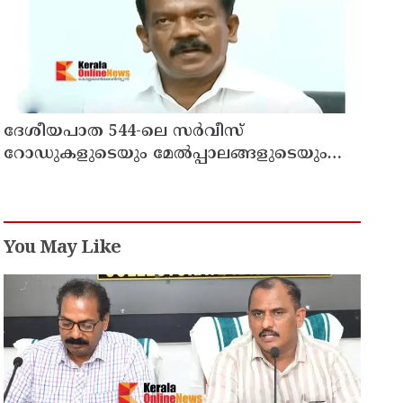
ദേശീയപാത 544-ലെ സർവീസ്
റോഡുകളുടെയും മേൽപ്പാലങ്ങളുടെയും
നിർമ്മാണ പ്രവൃത്തികൾ അടിയന്തരമായി
പൂർത്തിയാക്കണം ; നിതിൻ
ഗഡ്കരിയുമായി കൂടിക്കാഴ്ച നടത്തി കെ.
രാധാകൃഷ്ണൻ എം.പി
You May Like