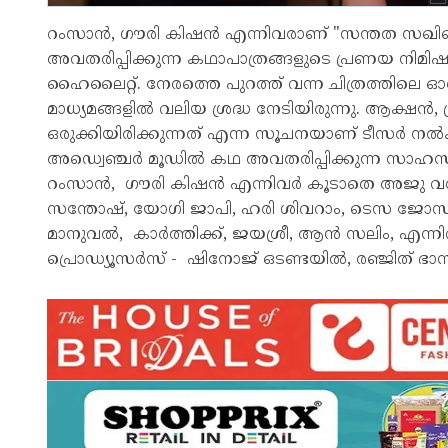
റംസാൻ, ഗൗരി കിഷൻ എന്നിവരാണ് "സന്തത സഖിയെ"
അവതരിപ്പിക്കുന്ന കഥാപാത്രങ്ങളുടെ പ്രണയ 
ഹൈലൈറ്റ്. നേരത്തെ പുറത്ത് വന്ന ചിത്രത്തിലെ ഓണം
മാധ്യമങ്ങളിൽ വലിയ ശ്രദ്ധ നേടിയിരുന്നു. ആക്ഷൻ, 
ഒരുക്കിയിരിക്കുന്നത് എന്ന സൂചനയാണ് ടീസർ ന
അഡ്വെഞ്ചർ മൂഡിൽ കഥ അവതരിപ്പിക്കുന്ന സാഹ
റംസാൻ, ഗൗരി കിഷൻ എന്നിവർ കൂടാതെ അജു വ
സന്തോഷ്, യോഗി ജാപി, ഹരി ശിവറാം, ടെസ ജോസഫ്,
മാനുവൽ, കാർത്തിക്ക്, ജയശ്രീ, ആൻ സലിം, എന്നിവര
പ്രൊഡ്യൂസർസ് - ഷിനോജ് ഒടണ്ടയിൽ, രഞ്ജിത് ഭ