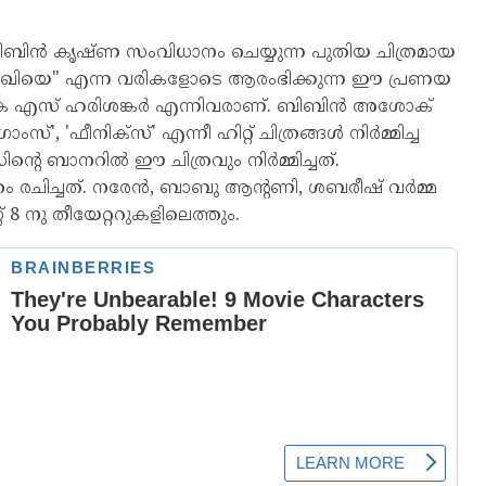
േഷം ബിബിൻ കൃഷ്ണ സംവിധാനം ചെയ്യുന്ന പുതിയ ചിത്രമായ
 സഖിയെ" എന്ന വരികളോടെ ആരംഭിക്കുന്ന ഈ പ്രണയ
കെ എസ് ഹരിശങ്കർ എന്നിവരാണ്. ബിബിൻ അശോക്
്', 'ഫീനിക്സ്' എന്നീ ഹിറ്റ് ചിത്രങ്ങൾ നിർമ്മിച്ച
റെ ബാനറിൽ ഈ ചിത്രവും നിർമ്മിച്ചത്.
രചിച്ചത്. നരേൻ, ബാബു ആൻ്റണി, ശബരീഷ് വർമ്മ
് 8 നു തീയേറ്ററുകളിലെത്തും.