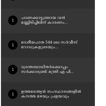
പാലിക്കണം
പാണക്കാട്ടുണ്ടായ വൻ
മണ്ണിടിച്ചിലിന് കാരണം
അനധികൃതമായി നടത്തിയ
പാറപൊട്ടിക്കൽ ; മന്ത്രി പി.കെ.
കുഞ്ഞാലിക്കുട്ടി
ദേശീയപാത 544-ലെ സർവീസ്
റോഡുകളുടെയും
മേൽപ്പാലങ്ങളുടെയും നിർമ്മാണ
പ്രവൃത്തികൾ അടിയന്തരമായി
പൂർത്തിയാക്കണം ; നിതിൻ
ഗഡ്കരിയുമായി കൂടിക്കാഴ്ച
ദുരന്തബാധിതര്‍ക്കൊപ്പം
നടത്തി കെ. രാധാകൃഷ്ണൻ
സര്‍ക്കാരുണ്ട്: മന്ത്രി എ പി
എം.പി
അനില്‍കുമാര്‍
ഉത്തരേന്ത്യൻ സംസ്ഥാനങ്ങളിൽ
കനത്ത മഴയും പ്രളയവും