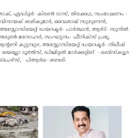
, എഡിറ്റർ- കിരൺ ദാസ്, തിരക്കഥ, സംഭാഷണം -
 വിനായക് ശശികുമാർ, വൈശാഖ് സുഗുണൻ,
അസ്സോസിയേറ്റ് ഡയറക്ടർ- പാർത്ഥൻ, ആർട്- സുനിൽ
രം- അരുൺ മനോഹർ, സംഘട്ടനം- ഫീനിക്സ് പ്രഭു,
്റണി കുട്ടമ്പുഴ, അസ്സോസിയേറ്റ് ഡയറക്ടർ- നിധീഷ്
യെല്ലോ ടൂത്ത്സ്, ഡിജിറ്റൽ മാർക്കറ്റിങ് - ഒബ്സ്ക്യൂറ
ിക്ചേഴ്സ്, പിആർഒ- ശബരി.