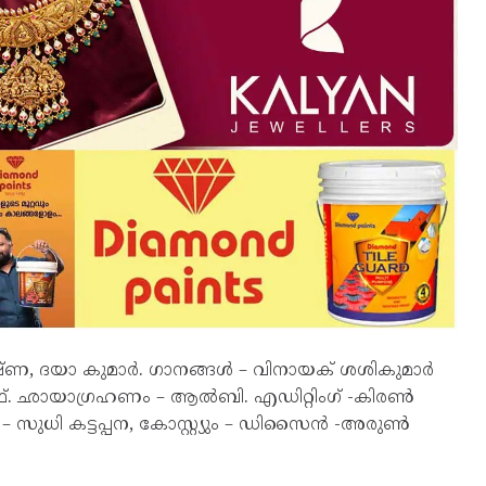
ണ, ദയാ കുമാർ. ഗാനങ്ങൾ – വിനായക് ശശികുമാർ
 ഛായാഗ്രഹണം – ആൽബി. എഡിറ്റിംഗ് -കിരൺ
– സുധി കട്ടപ്പന, കോസ്റ്റ്യും – ഡിസൈൻ -അരുൺ