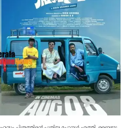
്ട് സാഹസം ചിത്രത്തിൻ്റെ പുതിയ പോസ്റ്റർ എത്തി. ബൈജു