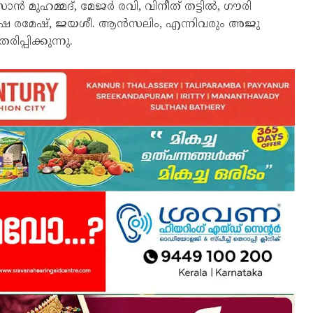
മുഹമ്മദ്, മേജർ രവി, വിനീത് തട്ടിൽ, ഗൗരി
വർഷ രമേഷ്, ജയശീ. ആൻസലിം, എന്നിവരും അജു
്പിക്കുന്നു.