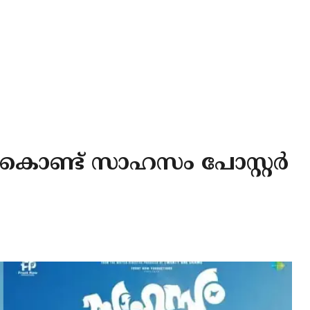
്ചു കൊണ്ട് സാഹസം പോസ്റ്റർ