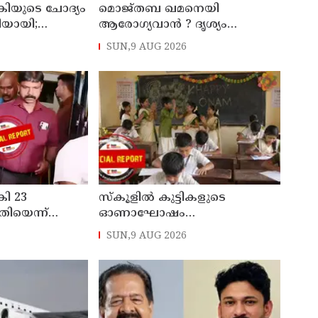
കിയുടെ ചോദ്യം
മൊജ്തബ ഖമനെയി
തിയായി;
ആരോഗ്യവാന്‍ ? ദൃശ്യം
്ട്രേറ്റിന്
പുറത്തുവിട്ട് ഇറാന്‍ മാധ്യമം
SUN,9 AUG 2026
ാക്കും
കി 23
സ്‌കൂളില്‍ കുട്ടികളുടെ
തിയെന്ന്
ഓണാഘോഷം
 ചുമത്തി
ഇല്ലാതാക്കുന്നത്
SUN,9 AUG 2026
ാന്‍ നീക്കം
എന്തിനുവേണ്ടി? പരീക്ഷ
ഷെഡ്യൂള്‍ മാറ്റിയത്
തിരുത്തുമോ?