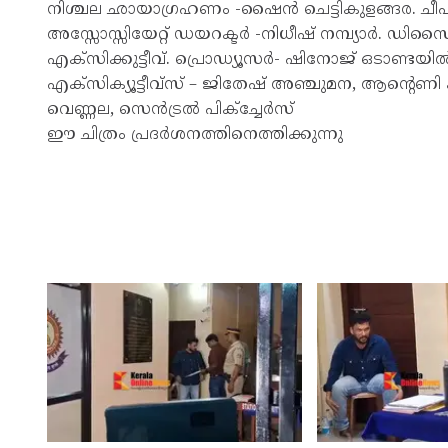
നിശ്ചല ഛായാഗ്രഹണം -ഷൈൻ ചെട്ടികുളങ്ങര. ചീഫ് 
അസ്സോസ്സിയേറ്റ് ഡയറക്ടർ -നിധീഷ് നമ്പ്യാർ. ഡിസൈ
എക്സിക്കുട്ടീവ്. പ്രൊഡ്യൂസർ- ഷിനോജ് ഒടാണ്ടയി
എക്സിക്യൂട്ടീവ്സ് – ജിതേഷ് അഞ്ചുമന, ആൻ്റെണി
വെണ്ണല, സെൻട്രൽ പിക്ച്ചേർസ്
ഈ ചിത്രം പ്രദർശനത്തിനെത്തിക്കുന്നു