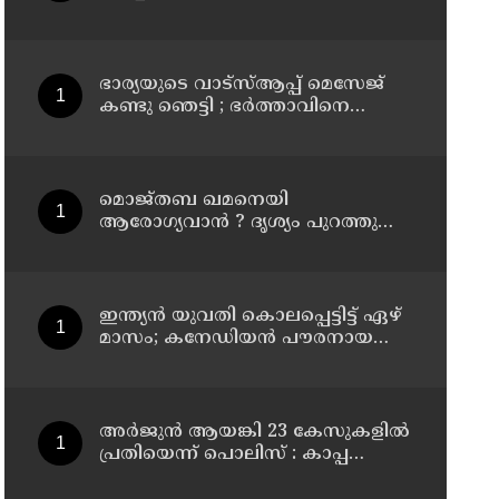
കൂത്തുപറമ്പ് മജിസ്ട്രേറ്റിന്
മുൻപില്‍ ഹാജരാക്കും
ഭാര്യയുടെ വാട്സ്ആപ്പ് മെസേജ്
കണ്ടു ഞെട്ടി ; ഭര്‍ത്താവിനെ
കൊലപ്പെടുത്തി മരണം
റോഡപകടമാക്കി മാറ്റാന്‍
കാമുകനുമായി പദ്ധതിയിട്ട
യുവതിയും സുഹൃത്തും ഒളിവില്‍
മൊജ്തബ ഖമനെയി
ആരോഗ്യവാന്‍ ? ദൃശ്യം പുറത്തുവിട്ട്
ഇറാന്‍ മാധ്യമം
ഇന്ത്യന്‍ യുവതി കൊലപ്പെട്ടിട്ട് ഏഴ്
മാസം; കനേഡിയന്‍ പൗരനായ
പങ്കാളി അറസ്റ്റില്‍
അര്‍ജുന്‍ ആയങ്കി 23 കേസുകളില്‍
പ്രതിയെന്ന് പൊലിസ് : കാപ്പ
ചുമത്തി ജയിലില്‍ അടക്കാന്‍