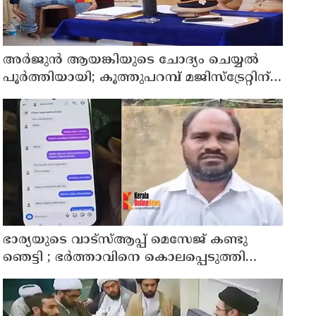
അര്‍ജുന്‍ ആയങ്കിയുടെ ചോദ്യം ചെയ്യല്‍
പൂര്‍ത്തിയായി; കൂത്തുപറമ്പ് മജിസ്ട്രേറ്റിന്
മുൻപില്‍ ഹാജരാക്കും
ഭാര്യയുടെ വാട്സ്ആപ്പ് മെസേജ് കണ്ടു
ഞെട്ടി ; ഭര്‍ത്താവിനെ കൊലപ്പെടുത്തി
മരണം റോഡപകടമാക്കി മാറ്റാന്‍
കാമുകനുമായി പദ്ധതിയിട്ട യുവതിയും
സുഹൃത്തും ഒളിവില്‍