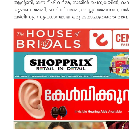
ആൻ്റണി, ശബരീഷ് വർമ്മ, സജിൻ ചെറുകയിൽ, റംസാൻ 
കൃഷ്ണ, ജാപി, ഹരി ശിവരാം,, ടെസ്സാ ജോസഫ്, 
വർഗീസും സുപ്രധാനമായ ഒരു കഥാപാത്രത്തെ അവതരിപ