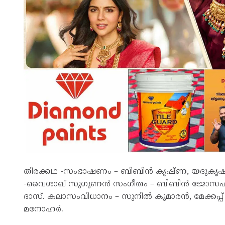
തിരക്കഥ -സംഭാഷണം – ബിബിൻ കൃഷ്ണ, യദുകൃഷ്
-വൈശാഖ് സുഗുണൻ സംഗീതം – ബിബിൻ ജോസഫ്.
ദാസ്. കലാസംവിധാനം – സുനിൽ കുമാരൻ, മേക്കപ്പ് 
മനോഹർ.