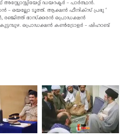
അസ്സോസ്സിയേറ്റ് ഡയറക്ടർ – പാർത്ഥൻ.
ൻ – യെല്ലോ ടൂത്ത്. ആക്ഷൻ ഫീനിക്സ് പ്രഭു ‘
ൽ, രഞ്ജിത്ത് ഭാസ്ക്കരൻ പ്രൊഡക്ഷൻ
 കുട്ടമ്പുഴ. പ്രൊഡക്ഷൻ കൺട്രോളർ – ഷിഹാബ്