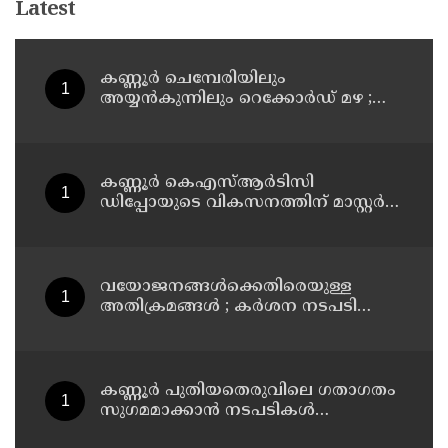
Latest
കണ്ണൂർ ചെമ്പേരിയിലും
അയ്യൻകുന്നിലും റെക്കോർഡ് മഴ ;
ഉദയഗിരിയിൽ നേരിയ ഉരുൾപൊട്ടൽ;
13 പേരെ ക്യാമ്പിലേക്ക് മാറ്റി
കണ്ണൂർ കെഎസ്ആർടിസി
ഡിപ്പോയുടെ വികസനത്തിന് മാസ്റ്റർ
പ്ലാൻ തയ്യാറാക്കി സമർപ്പിക്കും : ടി ഒ
മോഹനൻ എം എൽ എ
വയോജനങ്ങൾക്കെതിരെയുള്ള
അതിക്രമങ്ങൾ ; കർശന നടപടി
സ്വീകരിക്കുമെന്ന് കമ്മീഷൻ
കണ്ണൂർ പുതിയതെരുവിലെ ഗതാഗതം
സുഗമമാക്കാന്‍ നടപടികള്‍
സ്വീകരിക്കും