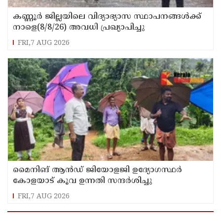
കണ്ണൂർ ജില്ലയിലെ വിദ്യാഭ്യാസ സ്ഥാപനങ്ങള്‍ക്ക്
നാളെ(8/8/26) അവധി പ്രഖ്യാപിച്ചു
FRI,7 AUG 2026
മൈനിങ് ആൻഡ്​ ജിയോളജി ഉദ്യോഗസ്ഥർ
കോളയാട് കൂവ ഉന്നതി സന്ദർശിച്ചു
FRI,7 AUG 2026