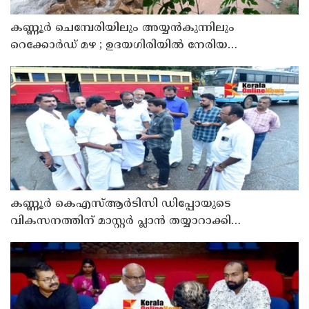
കണ്ണൂർ ചെമ്പേരിയിലും അയ്യൻകുന്നിലും
റെക്കോർഡ് മഴ ; ഉദയഗിരിയിൽ നേരിയ
ഉരുൾപൊട്ടൽ; 13 പേരെ ക്യാമ്പിലേക്ക് മാറ്റി
കണ്ണൂർ കെഎസ്ആർടിസി ഡിപ്പോയുടെ
വികസനത്തിന് മാസ്റ്റർ പ്ലാൻ തയ്യാറാക്കി
സമർപ്പിക്കും : ടി ഒ മോഹനൻ എം എൽ എ