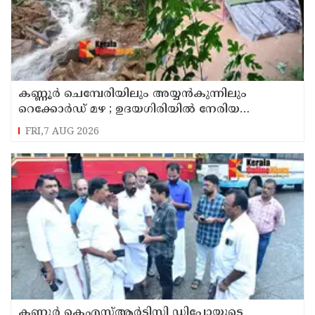
കണ്ണൂർ ചെമ്പേരിയിലും അയ്യൻകുന്നിലും
റെക്കോർഡ് മഴ ; ഉദയഗിരിയിൽ നേരിയ
ഉരുൾപൊട്ടൽ; 13 പേരെ ക്യാമ്പിലേക്ക് മാറ്റി
FRI,7 AUG 2026
കണ്ണൂർ കെഎസ്ആർടിസി ഡിപ്പോയുടെ