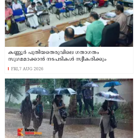
കണ്ണൂർ പുതിയതെരുവിലെ ഗതാഗതം
സുഗമമാക്കാന്‍ നടപടികള്‍ സ്വീകരിക്കും
FRI,7 AUG 2026