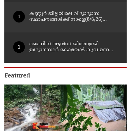
കണ്ണൂർ ജില്ലയിലെ വിദ്യാഭ്യാസ
സ്ഥാപനങ്ങള്‍ക്ക് നാളെ(8/8/26)
അവധി പ്രഖ്യാപിച്ചു
മൈനിങ് ആൻഡ്​ ജിയോളജി
ഉദ്യോഗസ്ഥർ കോളയാട് കൂവ ഉന്നതി
സന്ദർശിച്ചു
Featured