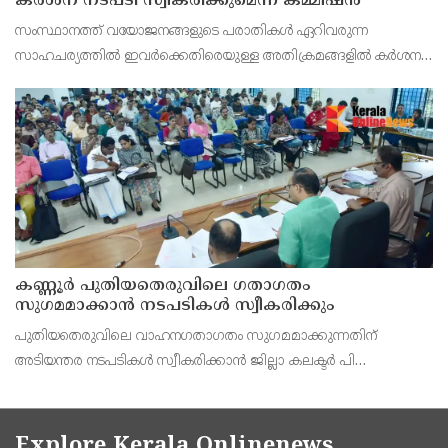
കർശന നടപടി സ്വീകരിക്കുമെന്ന് കമ്മീഷൻ
സംസ്ഥാനത്ത് വയോജനങ്ങളുടെ പരാതികൾ ഏറിവരുന്ന
സാഹചര്യത്തിൽ ഇവർക്കെതിരെയുള്ള അതിക്രമങ്ങളിൽ കർശന
നടപടി സ്വീകരിക്കുമെന്ന് വയോജന കമ്മീഷൻ ചെയർമാൻ അഡ്വ.
കെ. സോമപ്രസാദ്.
കണ്ണൂർ പുതിയതെരുവിലെ ഗതാഗതം
സുഗമമാക്കാന്‍ നടപടികള്‍ സ്വീകരിക്കും
പുതിയതെരുവിലെ വാഹനഗതാഗതം സുഗമമാക്കുന്നതിന്
അടിയന്തര നടപടികള്‍ സ്വീകരിക്കാന്‍ ജില്ലാ കലക്ടര്‍ പി
വിഷ്ണുരാജിന്റെ നേതൃത്വത്തില്‍ ചേര്‍ന്ന യോഗത്തില്‍ തീരുമാനം.
Explore Kerala Onlinenews