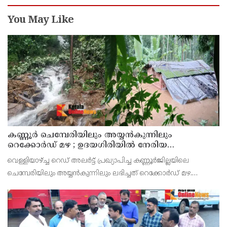
You May Like
കണ്ണൂർ ചെമ്പേരിയിലും അയ്യൻകുന്നിലും
റെക്കോർഡ് മഴ ; ഉദയഗിരിയിൽ നേരിയ
ഉരുൾപൊട്ടൽ; 13 പേരെ ക്യാമ്പിലേക്ക് മാറ്റി
വെള്ളിയാഴ്ച്ച റെഡ് അലർട്ട് പ്രഖ്യാപിച്ച കണ്ണൂർജില്ലയിലെ
ചെമ്പേരിയിലും അയ്യൻകുന്നിലും ലഭിച്ചത് റെക്കോർഡ് മഴ.
രാവിലെ 8.30 മുതലുള്ള ഏഴ് മണിക്കൂറിൽ ചെമ്പേരിയിൽ ലഭിച്ച 96
മില്ലിമീറ്റർ മഴ ആ സമയം സംസ്ഥാനത്ത