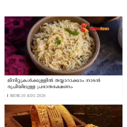
മിനിറ്റുകൾക്കുള്ളിൽ തയ്യാറാക്കാം നാടൻ
രുചിയിലുള്ള പ്രഭാതഭക്ഷണം
MON,10 AUG 2026