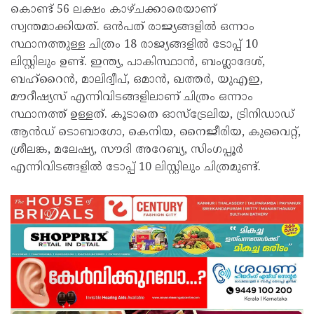
കൊണ്ട് 56 ലക്ഷം കാഴ്ചക്കാരെയാണ്
സ്വന്തമാക്കിയത്. ഒന്‍പത് രാജ്യങ്ങളില്‍ ഒന്നാം
സ്ഥാനത്തുള്ള ചിത്രം 18 രാജ്യങ്ങളില്‍ ടോപ്പ് 10
ലിസ്റ്റിലും ഉണ്ട്. ഇന്ത്യ, പാകിസ്ഥാന്‍, ബംഗ്ലാദേശ്,
ബഹ്‍റൈന്‍, മാലിദ്വീപ്, ഒമാന്‍, ഖത്തര്‍, യുഎഇ,
മൗറീഷ്യസ് എന്നിവിടങ്ങളിലാണ് ചിത്രം ഒന്നാം
സ്ഥാനത്ത് ഉള്ളത്. കൂടാതെ ഓസ്ട്രേലിയ, ട്രിനിഡാഡ്
ആന്‍ഡ് ടൊബാഗോ, കെനിയ, നൈജീരിയ, കുവൈറ്റ്,
ശ്രീലങ്ക, മലേഷ്യ, സൗദി അറേബ്യ, സിംഗപ്പൂര്‍
എന്നിവിടങ്ങളില്‍ ടോപ്പ് 10 ലിസ്റ്റിലും ചിത്രമുണ്ട്.