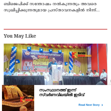
ബിജെപിക്ക് സന്തോഷം നൽകുന്നതും അവരെ
സുഖിപ്പിക്കുന്നതുമായ പ്രസ്താവനകളിൽ നിന്ന്
കോൺഗ്രസ് നേതാക്കൾ ഒഴിഞ്ഞുമാറണം ; ശശി
തരൂരിനെതിരെ കെ.സി. വേണുഗോപാൽ
You May Like
വ്യാപാരി വ്യവസായി സമിതി തളിപ്പറമ്പ ഏരിയ
സമ്മേളനം നടന്നു ; വ്യാപാരികളുടെ പ്രശ്നങ്ങളിൽ
സംഘടിത ഇടപെടൽ വേണമെന്ന് സി.കെ. വിജയൻ
കേരള വ്യാപാരി വ്യവസായി സമിതി തളിപ്പറമ്പ ഏരിയ സമ്മേളനം