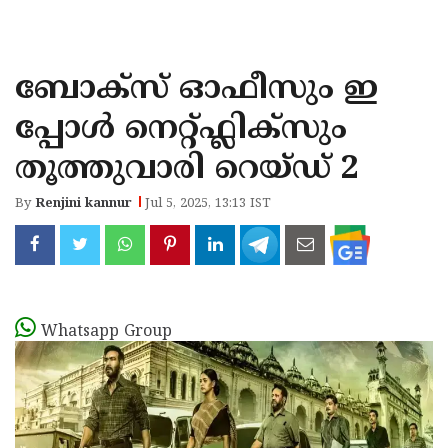
KOZHIKODE
WAYANAD
ബോക്സ് ഓഫീസും ഇ
KANNUR
പ്പോൾ നെറ്റ്ഫ്ലിക്സും
KASARAGOD
തൂത്തുവാരി റെയ്ഡ് 2
By
Renjini kannur
Jul 5, 2025, 13:13 IST
Whatsapp Group