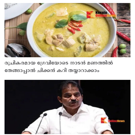
രുചികരമായ ഗ്രേവിയോടെ നാടൻ മണത്തിൽ
തേങ്ങാപ്പാൽ ചിക്കൻ കറി തയ്യാറാക്കാം