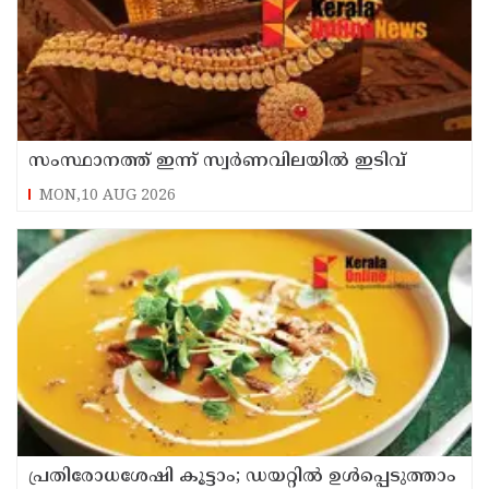
സംസ്ഥാനത്ത് ഇന്ന് സ്വർണവിലയിൽ ഇടിവ്
MON,10 AUG 2026
പ്രതിരോധശേഷി കൂട്ടാം; ഡയറ്റിൽ ഉൾപ്പെടുത്താം