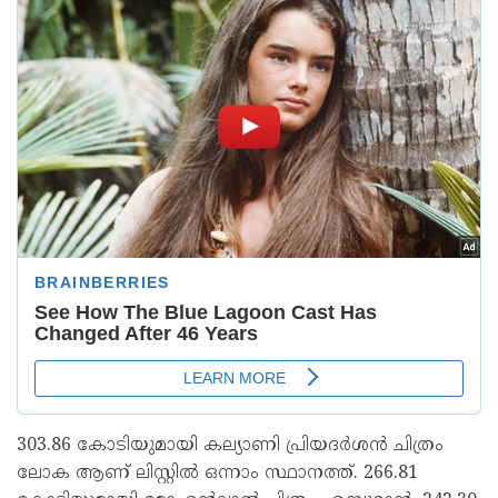
303.86 കോടിയുമായി കല്യാണി പ്രിയദർശൻ ചിത്രം
ലോക ആണ് ലിസ്റ്റിൽ ഒന്നാം സ്ഥാനത്ത്. 266.81