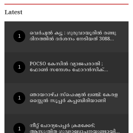
Latest
വെർച്വൽ ക്യൂ : ഗുരുവായൂരിൽ രണ്ടു
ദിനത്തിൽ ദർശനം നേടിയത് 3088
ഭക്തർ
POCSO കേസിൽ വ്യാജപരാതി ;
ഫോൺ സന്ദേശം ഫോറൻസിക്
പരിശോധനയ്ക്ക് ഹൈക്കോടതി
നിർദേശം; പ്രതിയെ വെറുതെവിട്ട്
ആലുവ ഫാസ്റ്റ് ട്രാക്ക് കോടതി
ഞായറാഴ്ച സ്പെഷ്യൽ ലഞ്ച്: കേരള
സ്റ്റൈൽ സൂപ്പർ കപ്പബിരിയാണി
നീറ്റ് ചോദ്യപേപ്പര്‍ ക്രമക്കേട്;
ആസൂത്രിത ഗൂഢാലോചനയുണ്ടായി;