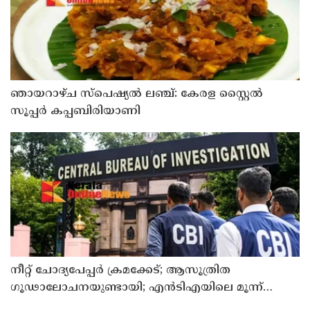
ഞായറാഴ്ച സ്പെഷ്യൽ ലഞ്ച്: കേരള സ്റ്റൈൽ
സൂപ്പർ കപ്പബിരിയാണി
നീറ്റ് ചോദ്യപേപ്പര്‍ ക്രമക്കേട്; ആസൂത്രിത
ഗൂഢാലോചനയുണ്ടായി; എന്‍ടിഎയിലെ മൂന്ന്
സബ്ജക്ട് വിദഗ്ധര്‍ക്ക് പങ്കുണ്ടെന്ന നിർണായക