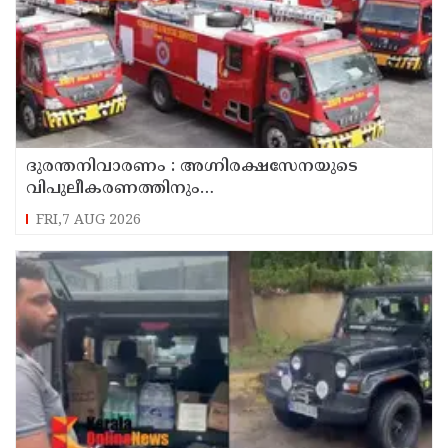
ദുരന്തനിവാരണം : അഗ്നിരക്ഷസേനയുടെ
വിപുലീകരണത്തിനും
ആധുനികവത്കരണത്തിനുമായി 64.21 കോടി
FRI,7 AUG 2026
രൂപ കൂടി അനുവദിച്ചു