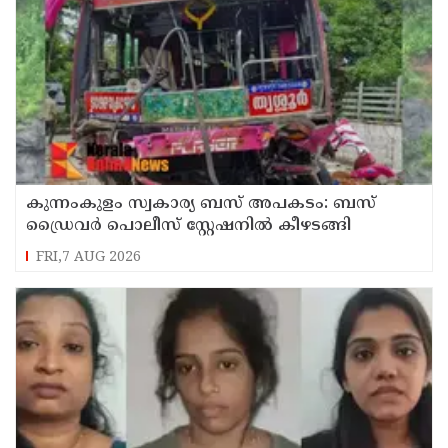
കുന്നംകുളം സ്വകാര്യ ബസ് അപകടം: ബസ്
ഡ്രൈവർ പൊലീസ് സ്റ്റേഷനിൽ കീഴടങ്ങി
FRI,7 AUG 2026