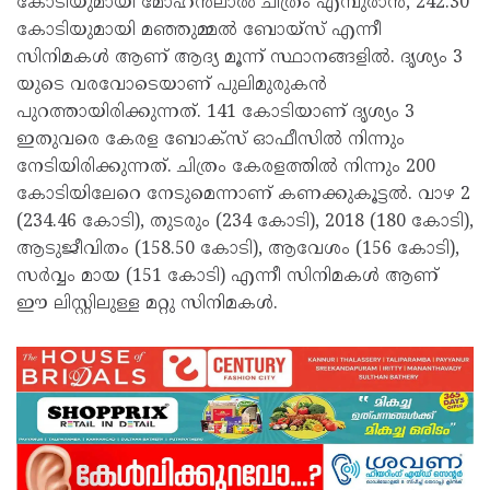
കോടിയുമായി മോഹൻലാൽ ചിത്രം എമ്പുരാൻ, 242.30
കോടിയുമായി മഞ്ഞുമ്മൽ ബോയ്‌സ് എന്നീ
സിനിമകൾ ആണ് ആദ്യ മൂന്ന് സ്ഥാനങ്ങളിൽ. ദൃശ്യം 3
യുടെ വരവോടെയാണ് പുലിമുരുകൻ
പുറത്തായിരിക്കുന്നത്. 141 കോടിയാണ് ദൃശ്യം 3
ഇതുവരെ കേരള ബോക്സ് ഓഫീസിൽ നിന്നും
നേടിയിരിക്കുന്നത്. ചിത്രം കേരളത്തിൽ നിന്നും 200
കോടിയിലേറെ നേടുമെന്നാണ് കണക്കുകൂട്ടൽ. വാഴ 2
(234.46 കോടി), തുടരും (234 കോടി), 2018 (180 കോടി),
ആടുജീവിതം (158.50 കോടി), ആവേശം (156 കോടി),
സർവ്വം മായ (151 കോടി) എന്നീ സിനിമകൾ ആണ്
ഈ ലിസ്റ്റിലുള്ള മറ്റു സിനിമകൾ.