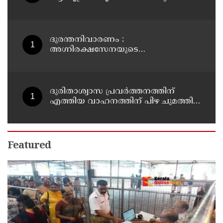
എന്‍ടിഎയിലെ മൂന്ന് സബ്ജക്ട്
വിദഗ്ധര്‍ക്ക് പങ്കുണ്ടെന്ന നിർണായക
കണ്ടെത്തലുമായി സിബിഐ
ദുരന്തനിവാരണം :
അഗ്നിരക്ഷസേനയുടെ
വിപുലീകരണത്തിനും
ആധുനികവത്കരണത്തിനുമായി
64.21 കോടി രൂപ കൂടി അനുവദിച്ചു
ദുരിതാശ്വാസ പ്രവർത്തനത്തിന്
എത്തിയ വാഹനത്തിന് പിഴ ചുമത്തി;
എംവിഡി ഉദ്യോഗസ്ഥന്
സസ്പെൻഷൻ
Featured