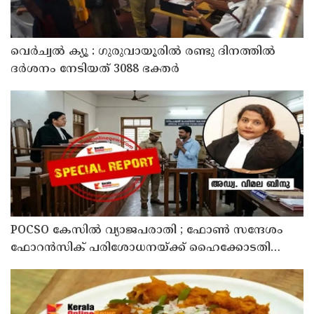
വെർച്വൽ ക്യൂ : ഗുരുവായൂരിൽ രണ്ടു ദിനത്തിൽ
ദർശനം നേടിയത് 3088 ഭക്തർ
POCSO കേസിൽ വ്യാജപരാതി ; ഫോൺ സന്ദേശം
ഫോറൻസിക് പരിശോധനയ്ക്ക് ഹൈക്കോടതി
നിർദേശം; പ്രതിയെ വെറുതെവിട്ട് ആലുവ ഫാസ്റ്റ്
ട്രാക്ക് കോടതി