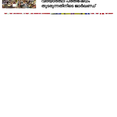
അഫയേഴ്‌സ് ഓഫീസര്‍ ജോയല്‍ കാപ്ലന്റെ നേതൃത്വത്തിലുള്ള
സംഘവുമായി കേന്ദ്ര മന്ത്രി അശ്വിനി വൈഷ്ണവ് നടത്തിയ
കൂടിക്കാഴ്ചയില്‍ ശക്തമായ മുന്നറിയിപ്പാണ് നല്‍കിയ
ശബരിമല നെയ്യ് ക്രമക്കേട്: ദേവസ്വം ബോര്‍ഡ് മുന്‍
പ്രസിഡന്റ് പി എസ് പ്രശാന്തിനെ പ്രതിയാക്കും:
ദേവസ്വം വിജിലന്‍സ്
പിഎസ് പ്രശാന്ത്, അജികുമാര്‍, മുരാരി ബാബു എന്നിവര്‍
ശബരിമല സ്വര്‍ണക്കൊള്ള കേസിലും പ്രതികളാണ്.