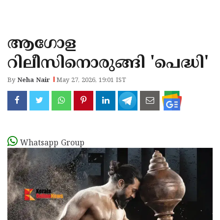
KOZHIKODE
WAYANAD
ആഗോള
KANNUR
റിലീസിനൊരുങ്ങി 'പെദ്ധി'
KASARAGOD
By
Neha Nair
May 27, 2026, 19:01 IST
Whatsapp Group