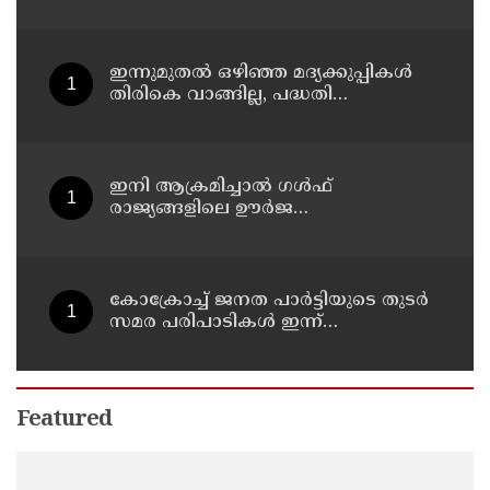
നിയമസഭാ പരിസരത്ത്
നിരോധനാജ്ഞ
ഇന്നുമുതല്‍ ഒഴിഞ്ഞ മദ്യക്കുപ്പികള്‍
തിരികെ വാങ്ങില്ല, പദ്ധതി
നിര്‍ത്തലാക്കിയെന്ന് നോട്ടീസ്
പ്രദര്‍ശിപ്പിക്കും
ഇനി ആക്രമിച്ചാല്‍ ഗള്‍ഫ്
രാജ്യങ്ങളിലെ ഊര്‍ജ
അടിസ്ഥാനസൗകര്യങ്ങളും
സൈനികതാവളങ്ങളും ലക്ഷ്യമിടും';
അമേരിക്കയ്ക്ക് ഇറാന്റെ മുന്നറിയിപ്പ്
കോക്രോച്ച് ജനത പാര്‍ട്ടിയുടെ തുടര്‍
സമര പരിപാടികള്‍ ഇന്ന്
പ്രഖ്യാപിക്കും
Featured