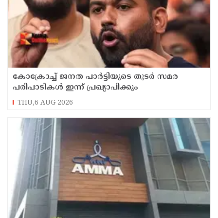
കോക്രോച്ച് ജനത പാര്‍ട്ടിയുടെ തുടര്‍ സമര
പരിപാടികള്‍ ഇന്ന് പ്രഖ്യാപിക്കും
THU,6 AUG 2026