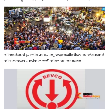
ദേവസ്വം വിജിലന്‍സ്
വിദ്യാര്‍ത്ഥി പ്രതിഷേധം തുടരുന്നതിനിടെ ജാര്‍ഖണ്ഡ്
നിയമസഭാ പരിസരത്ത് നിരോധനാജ്ഞ