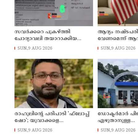
സവര്‍ക്കറെ പുകഴ്ത്തി
ആദ്യം നഷ്ടപര
ചോദ്യാവലി തയാറാക്കിയ
വേണമെന്ന് ആവശ
അധ്യാപകന് സസ്‌പെന്‍ഷന്‍
യുഎസ് നയതന്ത്ര
SUN,9 AUG 2026
SUN,9 AUG 2026
അനിശ്ചിതത്വം
രാഹുലിന്റെ പരിപാടി 'ഫ്‌ലോപ്പ്
ഡോക്ടര്‍മാര്‍ പ
ഷോ'; യുവാക്കളെ
എഴുതാനുള്ള
തെറ്റിദ്ധരിപ്പിക്കുന്നുവെന്ന് യുപി
മുന്നൊരുക്കത്തില
SUN,9 AUG 2026
SUN,9 AUG 2026
മന്ത്രി ഡാനിഷ് അന്‍സാരി
കാസര്‍കോട് പാ