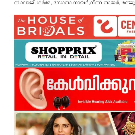
ബാലാജി ശർമ്മ, സോനാ നായർ,വീണ നായർ, മഞ്ജു പത