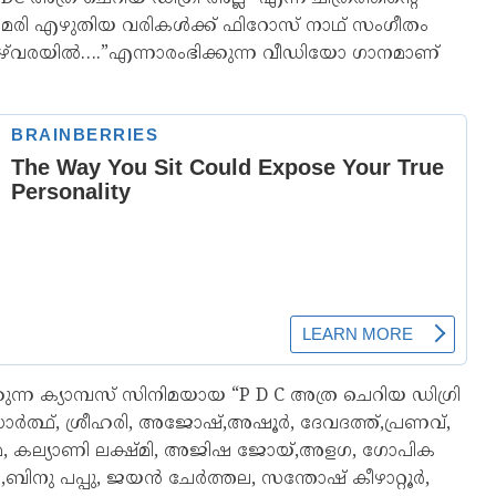
മേരി എഴുതിയ വരികൾക്ക് ഫിറോസ് നാഥ് സംഗീതം
ാഴ്‌വരയിൽ….”എന്നാരംഭിക്കുന്ന വീഡിയോ ഗാനമാണ്
ന ക്യാമ്പസ് സിനിമയായ “P D C അത്ര ചെറിയ ഡിഗ്രി
ത്ഥ്, ശ്രീഹരി, അജോഷ്,അഷൂർ, ദേവദത്ത്,പ്രണവ്,
ിമ, കല്യാണി ലക്ഷ്മി, അജിഷ ജോയ്,അളഗ, ഗോപിക
ിനു പപ്പു, ജയൻ ചേർത്തല, സന്തോഷ്‌ കീഴാറ്റൂർ,