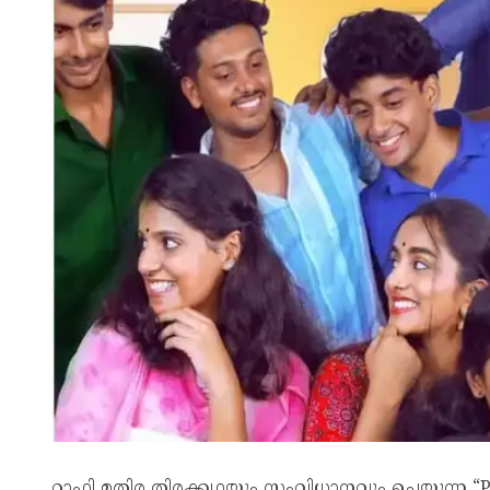
റാഫി മതിര തിരക്കഥയും സംവിധാനവും ചെയ്യുന്ന “PD