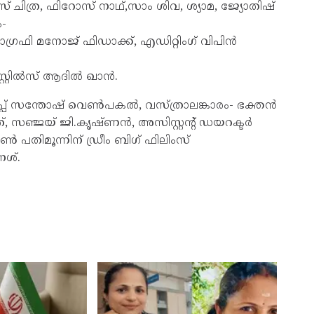
ിത്ര, ഫിറോസ്‌ നാഥ്‌,സാം ശിവ, ശ്യാമ, ജ്യോതിഷ്
-
രഫി മനോജ്‌ ഫിഡാക്ക്, എഡിറ്റിംഗ് വിപിൻ
സ്റ്റിൽസ് ആദിൽ ഖാൻ.
് സന്തോഷ്‌ വെൺപകൽ, വസ്ത്രാലങ്കാരം- ഭക്തൻ
 സഞ്ജയ്‌ ജി.കൃഷ്ണൻ, അസിസ്റ്റന്റ് ഡയറക്ടർ
 പതിമൂന്നിന് ഡ്രീം ബിഗ്‌ ഫിലിംസ്
േശ്.