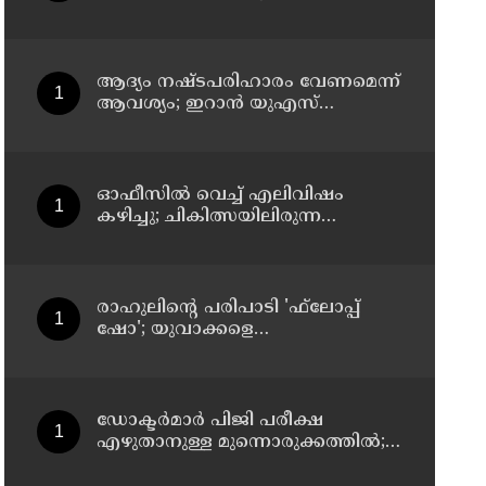
സസ്‌പെന്‍ഷന്‍
ആദ്യം നഷ്ടപരിഹാരം വേണമെന്ന്
ആവശ്യം; ഇറാന്‍ യുഎസ്
നയതന്ത്ര നീക്കങ്ങളില്‍
അനിശ്ചിതത്വം
ഓഫീസില്‍ വെച്ച് എലിവിഷം
കഴിച്ചു; ചികിത്സയിലിരുന്ന
കാസര്‍കോട് കളക്ടറേറ്റിലെ
സീനിയര്‍ ക്ലര്‍ക്ക് മരിച്ചു
രാഹുലിന്റെ പരിപാടി 'ഫ്‌ലോപ്പ്
ഷോ'; യുവാക്കളെ
തെറ്റിദ്ധരിപ്പിക്കുന്നുവെന്ന് യുപി
മന്ത്രി ഡാനിഷ് അന്‍സാരി
ഡോക്ടര്‍മാര്‍ പിജി പരീക്ഷ
എഴുതാനുള്ള മുന്നൊരുക്കത്തില്‍;
കാസര്‍കോട് പാണത്തൂര്‍