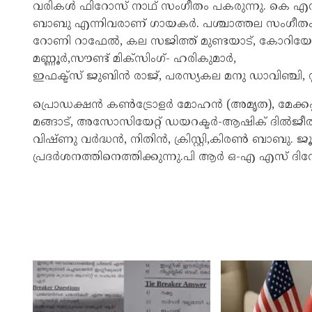
വരികൾ ഫിറോസ്‌ നാഥ്‌ സംഗീതം പകരുന്നു. കെ എസ് ച
ബാബു എന്നിവരാണ് ഗായകർ. പശ്ചാത്തല സംഗീതം
റോണി റാഫേൽ, കല സജിത്ത് മുണ്ടയാട്, കോറിയോഗ്
മണ്ണൂർ,സൗണ്ട് മിക്സിംഗ്- ഹരികുമാർ,
ഇഫക്ട്സ് ജുബിൻ രാജ്, പരസ്യകല മനു ഡാവിഞ്ചി, 
പ്രൊഡക്ഷൻ കൺട്രോളർ മോഹൻ (അമൃത), മേക്കപ്പ
മങ്ങാട്, അസോസിയേറ്റ് ഡയറക്ടർ-ആഷിക് ദിൽജീത്,
വിഷ്ണു വർദ്ധൻ, നിതിൻ, ക്രിസ്റ്റി,കിരൺ ബാബു. ജൂൺ
പ്രദർശനത്തിനെത്തിക്കുന്നു.പി ആർ ഒ-എ എസ് ദിന