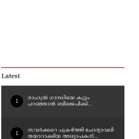
Latest
രാഹുല്‍ ഗാന്ധിയെ കുറ്റം
പറഞ്ഞാല്‍ ബിജെപിക്ക്
സുഖിക്കും ശശി തരൂരിന്
മറുപടിയുമായി കെ സി
വേണുഗോപാല്‍
സവര്‍ക്കറെ പുകഴ്ത്തി ചോദ്യാവലി
തയാറാക്കിയ അധ്യാപകന്