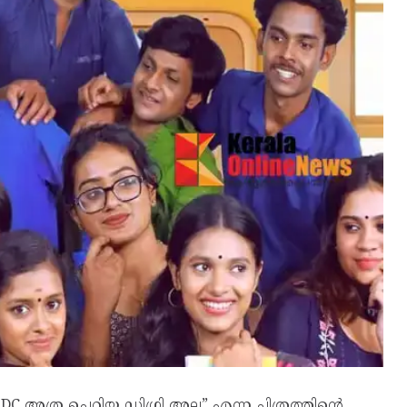
C അത്ര ചെറിയ ഡിഗ്രി അല്ല” എന്ന ചിത്രത്തിന്റെ