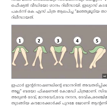
ഒഫീഷ്യൽ വീഡിയോ ഗാനം റിലീസായി. ഇല്യാസ് കട
പകർന്ന് കെ എസ് ചിത്ര ആലപിച്ച “മഞ്ഞുമൂടിയ ത
റിലീസായത്.
ഇഫാർ ഇന്റർനാഷണലിന്റെ ബാനറിൽ അവതരിപ്പിക്കുന്
അല്ല” ബയോ ഫിക്ഷണൽ കോമഡി ചിത്രമാണ്. സിദ്ധാർ
അരുൺ ദേവ്, മാനവേദ്,ദേവ നന്ദന, ദേവിക,രെഞ്ജ
തുടങ്ങിയ കൗമാരക്കാർക്ക് പുറമേ ജോണി ആന്റണി,ബ