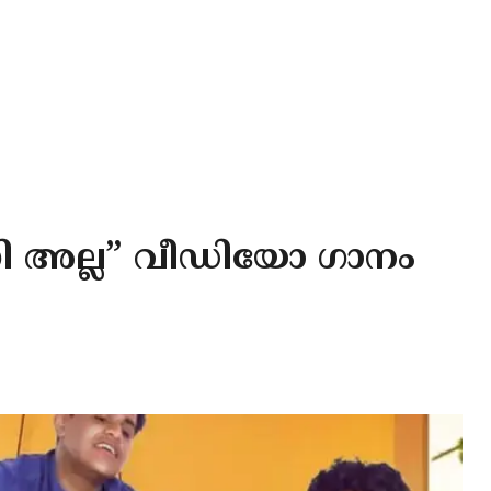
രി അല്ല” വീഡിയോ ഗാനം