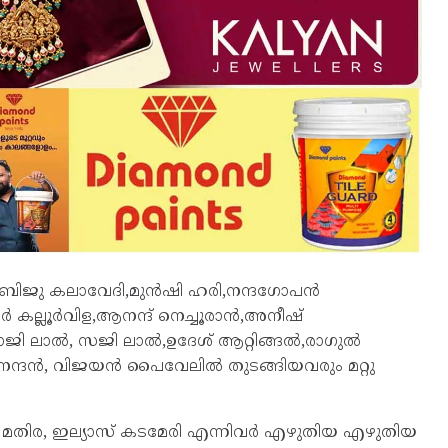
ല,ബിജു കലാവേദി,മുൻഷി ഹരി,നന്ദഗോപൻ
കല്ലൂർവിള,ആനന്ദ് നെച്ചൂരാൻ,അനീഷ്‌
ജി ലാൽ, സജി ലാൽ,ഉദേശ് ആറ്റിങ്ങൽ,രാഗുൽ
ആനന്ദൻ, വിജയൻ പൈവേലിൽ തുടങ്ങിയവരും മറ്റു
ി മതിര, ഇല്യാസ് കടമേരി എന്നിവർ എഴുതിയ എഴുതിയ