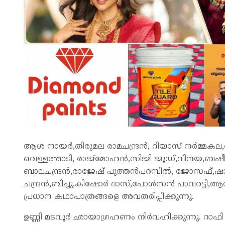
ആശ നായർ,തിരുമല രാമചന്ദ്രൻ, റിയാസ് നർമ്മക
വെള്ളത്താടി, രാജ്മോഹൻ,സിജി ജൂഡ്,വിനയ,ബഷീർ 
ബാലചന്ദ്രൻ,രാജേഷ് പുത്തൻപറമ്പിൽ, ജോസഫ്,ഷാ
ചന്ദ്രൻ,ബിച്ചു,കിഷോർ ദാസ്,പോൾസൻ പാവറട്ടി,
പ്രധാന കഥാപാത്രങ്ങളെ അവതരിപ്പിക്കുന്നു.
ഉണ്ണി മടവൂർ ഛായാഗ്രഹണം നിർവഹിക്കുന്നു. റാഫ