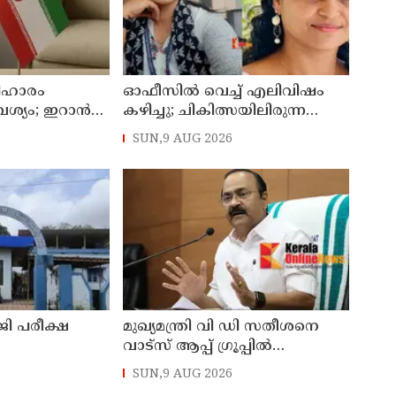
ിഹാരം
ഓഫീസില്‍ വെച്ച് എലിവിഷം
്യം; ഇറാന്‍
കഴിച്ചു; ചികിത്സയിലിരുന്ന
 നീക്കങ്ങളില്‍
കാസര്‍കോട് കളക്ടറേറ്റിലെ
SUN,9 AUG 2026
സീനിയര്‍ ക്ലര്‍ക്ക് മരിച്ചു
ിജി പരീക്ഷ
മുഖ്യമന്ത്രി വി ഡി സതീശനെ
വാട്‌സ് ആപ്പ് ഗ്രൂപ്പില്‍
്‍;
അധിക്ഷേപിച്ചെന്ന പരാതി;
SUN,9 AUG 2026
ണത്തൂര്‍
കാലടി സ്വദേശിക്ക് എതിരെ