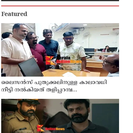
ഇരട്ടിക്കും, കോടികളുടെ ലാഭമുള്ള
പദ്ധതി നിര്‍ത്തിയത് എന്തിന്?
സര്‍ക്കാരിന്റേത് തലതിരിഞ്ഞ
Featured
തീരുമാനമോ?
ലൈസൻസ് പുതുക്കലിനുള്ള കാലാവധി
നീട്ടി നൽകിയത് തളിപ്പറമ്പ
മുനിസിപ്പലിറ്റിയിൽ;
പ്രാവർത്തികമാകാത്തതിൽ പ്രതിഷേധിച്ച്
വ്യാപാരി വ്യവസായി സമിതി മുനിസിപ്പൽ
കമ്മിറ്റി