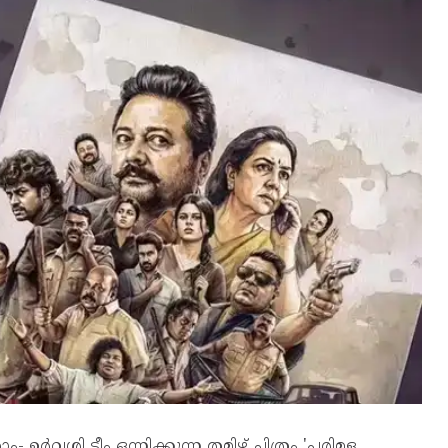
ർവശി ടീം ഒന്നിക്കുന്ന തമിഴ് ചിത്രം 'പരിമള