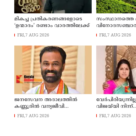
മികച്ച പ്രതികരണങ്ങളോടെ
സംസ്ഥാനത്തെ മഴ 
‘ഉന്മാദം’ രണ്ടാം വാരത്തിലേക്ക്
വിനോദസഞ്ചാര കേ
നിയന്ത്രണം; തു
FRI,7 AUG 2026
FRI,7 AUG 2026
ജാഗ്രതാ നിര്‍ദ
ജനസേവന അദാലത്തിൽ
വേർപിരിയുന്നില്ല
കണ്ണൂരിൽ വന്യജീവി
വിജയ്‍യി നിന്ന്
ആക്രമണത്തിന് ഇരയായ 30
വിവാഹമോചനം വ
FRI,7 AUG 2026
FRI,7 AUG 2026
പേർക്ക് സഹായധനം
സംഗീത
അനുവദിച്ചു