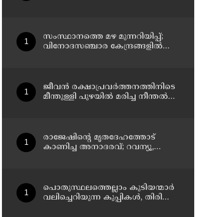
സംസ്ഥാനത്തെ മഴ മുന്നറിയിപ്പ്;
വിനോദസഞ്ചാര കേന്ദ്രങ്ങളില്‍
നിയന്ത്രണം; തുറമുഖങ്ങളില്‍
ജാഗ്രതാ നിര്‍ദേശം
ജീവൻ രക്ഷാപ്രവർത്തനത്തിനിടെ
മീന്തുള്ളി പുഴയിൽ മരിച്ച നീന്തൽ
പരിശീലകൻ രാജേഷിൻ്റെ
മൃതദേഹത്തോട് അനാദരവ് :
റിപ്പോർട്ട് ലഭിച്ചാലുടൻ
നടപടിയെന്ന് കളക്ടർ
രാജേഷിന്റെ മൃതദേഹത്തോട്
കാണിച്ച അനാദരവ്; റവന്യൂ,
ആരോഗ്യവകുപ്പ്
അനാസ്ഥക്കെതിരെ കടുത്ത
നടപടി വേണം; ഡിവൈഎഫ്ഐ
ശക്തമായ പ്രതിഷേധത്തിലേക്ക്
പൊതുസ്ഥലത്തെല്ലാം കുടിയന്മാര്‍
വലിച്ചെറിയുന്ന കുപ്പികള്‍, തിരികെ
വാങ്ങുന്നത് നിര്‍ത്തുന്നതോടെ ഇത്