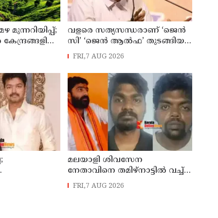
മുന്നറിയിപ്പ്;
വളരെ സത്യസന്ധരാണ് ‘ജെൻ
ന്ദ്രങ്ങളില്‍
സി’ ‘ജെൻ ആൽഫ’ തുടങ്ങിയ
റമുഖങ്ങളില്‍
യുവതലമുറ ; മോഹൻ ഭാഗവത്
FRI,7 AUG 2026
േശം
;
മലയാളി ശിവസേന
നേതാവിനെ തമിഴ്നാട്ടിൽ വച്ച്
േണ്ടെന്ന്
കൊലപ്പെടുത്തിയ സംഭവം ;
FRI,7 AUG 2026
രണ്ട് പേർ പിടിയിൽ