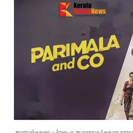
മലയാളികളുടെ പ്രിയപ്പെട്ട താരജോഡികളായ ജയറാം- ഉ