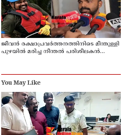
ജീവൻ രക്ഷാപ്രവർത്തനത്തിനിടെ മീന്തുള്ളി
പുഴയിൽ മരിച്ച നീന്തൽ പരിശീലകൻ
രാജേഷിൻ്റെ മൃതദേഹത്തോട് അനാദരവ് :
റിപ്പോർട്ട് ലഭിച്ചാലുടൻ നടപടിയെന്ന് കളക്ടർ
You May Like