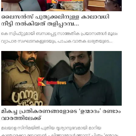
ലൈസൻസ് പുതുക്കലിനുള്ള കാലാവധി
നീട്ടി നൽകിയത് തളിപ്പറമ്പ
മുനിസിപ്പലിറ്റിയിൽ;
കെ സ്വിഫ്റ്റുമായി ബന്ധപ്പെട്ട സാങ്കേതിക പ്രയാസങ്ങൾ മൂലം
പ്രാവർത്തികമാകാത്തതിൽ പ്രതിഷേധിച്ച്
വ്യാപാര സംഘടനകളുടെയും, പാചക വാതക ലഭ്യതയുടെ
വ്യാപാരി വ്യവസായി സമിതി മുനിസിപ്പൽ
അഭാവത്തിൽ അടച്ചിടേണ്ടി വന്നതുമായി ബന്ധപ്പെട്ട് ഹോട്ടൽ
കമ്മിറ്റി
ആൻഡ് റെസ്റ്റോറന്റ് അസോസിയേഷൻകാരുടെയും, മലിനീകര
മികച്ച പ്രതികരണങ്ങളോടെ ‘ഉന്മാദം’ രണ്ടാം
വാരത്തിലേക്ക്
മലയാള സിനിമയിൽ പുതിയ ദൃശ്യാനുഭവമായി മാറിയ
കുഞ്ചാക്കോ ബോബൻ – ലിജോമോൾ ജോസ് ചിത്രം ‘ഉന്മാദം’