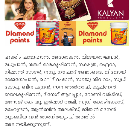
ഹക്കിം ഷാജഹാൻ, അശോകൻ, വിജയരാഘവൻ,
മധുപാൽ, ശങ്കർ രാമകൃഷ്ണൻ, നക്ഷത്ര, ഐറാ,
നിഷാന്ത് സാഗർ, നന്ദു, നൗഷാദ് ബോംബെ, ജിജോയ്
രാജഗോപാൽ, ഖാലിദ് റഹ്മാൻ, സഞ്ജു ശിവറാം, സുധി
കോപ്പ, ബീന ചന്ദ്രൻ, സന അൽതാഫ്, കൃഷ്ണൻ
ബാലകൃഷ്ണൻ, ദിനേശ് ആലപ്പുഴ, റോണി വർഗീസ്,
മനോജ് കെ യൂ, ഇർഷാദ് അലി, സുധി കോഴിക്കോട്,
മഹേന്ദ്രൻ, ആൽബിൻ അലക്സ്, ജിതിൻ മദനൻ
തുടങ്ങിയ വൻ താരനിരയും ചിത്രത്തിൽ
അഭിനയിക്കുന്നുണ്ട്.