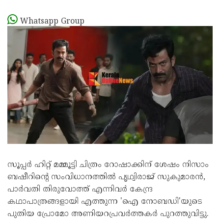
Whatsapp Group
സൂപ്പർ ഹിറ്റ് മമ്മൂട്ടി ചിത്രം റോഷാക്കിന് ശേഷം നിസാം
ബഷീറിന്റെ സംവിധാനത്തിൽ പൃഥ്വിരാജ് സുകുമാരൻ,
പാർവതി തിരുവോത്ത് എന്നിവർ കേന്ദ്ര
കഥാപാത്രങ്ങളായി എത്തുന്ന 'ഐ നോബഡി'യുടെ
പുതിയ പ്രോമോ അണിയറപ്രവർത്തകർ പുറത്തുവിട്ടു.