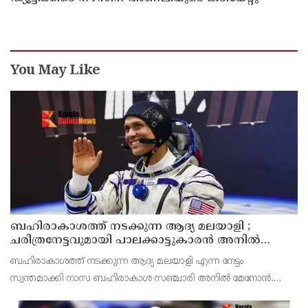
You May Like
ബഹിരാകാശത്ത് നടക്കുന്ന ആദ്യ മലയാളി ;
ചരിത്രനേട്ടവുമായി പാലക്കാട്ടുകാരൻ അനിൽ
മേനോൻ
ബഹിരാകാശത്ത് നടക്കുന്ന ആദ്യ മലയാളി എന്ന നേട്ടം
സ്വന്തമാക്കി നാസ ബഹിരാകാശ സഞ്ചാരി അനിൽ മേനോൻ.
വ്യാഴാഴ്ച നടന്ന ബഹിരാകാശ ദൗത്യം അനിൽ മേനോനെ