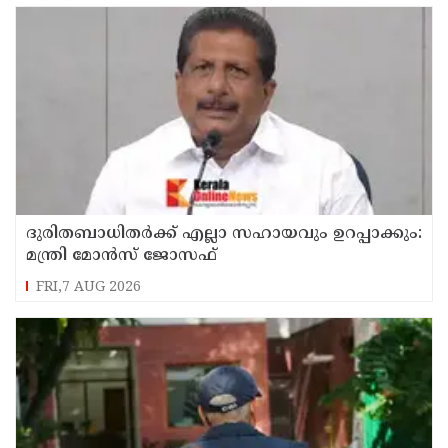
ദുരിതബാധിതർക്ക് എല്ലാ സഹായവും ഉറപ്പാക്കും:
മന്ത്രി മോൻസ് ജോസഫ്
FRI,7 AUG 2026