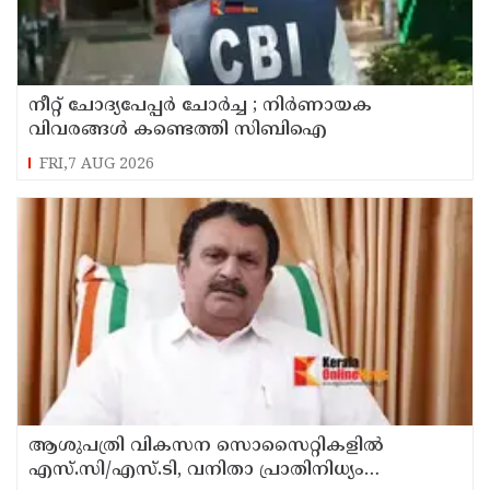
നീറ്റ് ചോദ്യപേപ്പർ ചോർച്ച ; നിർണായക
വിവരങ്ങൾ കണ്ടെത്തി സിബിഐ
FRI,7 AUG 2026
ആശുപത്രി വികസന സൊസൈറ്റികളിൽ
എസ്.സി/എസ്.ടി, വനിതാ പ്രാതിനിധ്യം