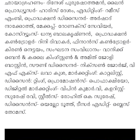
ഛായാഗ്രഹണം- ദിനേശ് പുരുഷോത്തമൻ, ലൈൻ
പ്രൊഡ്യൂസർ- ഹാരിസ് ദേശം, എഡിറ്റിംഗ്- റമീസ്
എംബി, പ്രൊഡക്ഷൻ ഡിസൈനർ- അർഷാദ്
നാക്കോത്ത്, മേക്കപ്പ്- റോണക്സ് സേവിയർ,
കോസ്റ്യൂംസ്- ധന്യ ബാലകൃഷ്ണൻ, പ്രൊഡക്ഷൻ
കൺട്രോളർ- റിനി ദിവാകർ, ഫിനാൻസ് കൺട്രോളർ-
കിരൺ നെട്ടയം, സംഘടന സംവിധാനം- വാനിക്ക്
ബെൻ & കലൈ കിംഗ്സ്റ്റൺ & അമിത് ജോളി
ബാസ്റ്റിൻ, സൗണ്ട് ഡിസൈനർ- നിക്സൺ ജോർജ്, വി
എഫ് എക്സ്- ലവാ കുശ, മാർക്കറ്റിംഗ്: കാറ്റലിസ്റ്റ്,
ഡിസൈൻ: റ്റിംഗ്‌, പ്രൊമോഷൻസ്- പൊഫാക്ഷിയോ,
ഡിജിറ്റൽ മാർക്കറ്റിംഗ്- വിപിൻ കുമാർ.വി, കളറിസ്റ്റ്-
സുരേഷ് രവി, സ്റ്റീൽസ്- രോഹിത് കെ സുരേഷ്,
ഡിസൈൻസ്- യെല്ലോ ടൂത്ത്, ടീസർ എഡിറ്റ്- ബ്ലെസ്
തോമസ്.