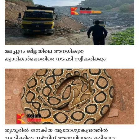
മലപ്പുറം ജില്ലയിലെ അനധികൃത
ക്വാറികള്‍ക്കെതിരെ നടപടി സ്വീകരിക്കും
തൃശൂരിൽ ജനകീയ ആരോഗ്യകേന്ദ്രത്തിൽ
ഡ്യൂട്ടിക്കിടെ നഴ്‌സിന് അണലിയുടെ കടിയേറ്റു