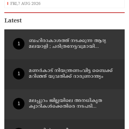
ഉൾപ്പെടുത്തി ഉത്തരവായി : മന്ത്രി കെ.മുരളീധരൻ
FRI,7 AUG 2026
Latest
ബഹിരാകാശത്ത് നടക്കുന്ന ആദ്യ
മലയാളി ; ചരിത്രനേട്ടവുമായി
പാലക്കാട്ടുകാരൻ അനിൽ മേനോൻ
മണർകാട് നിയന്ത്രണംവിട്ട ബൈക്ക്
മറിഞ്ഞ് യുവതിക്ക് ദാരുണാന്ത്യം
മലപ്പുറം ജില്ലയിലെ അനധികൃത
ക്വാറികള്‍ക്കെതിരെ നടപടി
സ്വീകരിക്കും