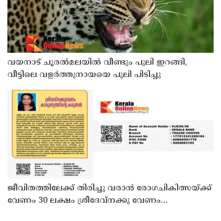
വയനാട് ചൂരൽമലയിൽ വീണ്ടും പുലി ഇറങ്ങി,
വീട്ടിലെ വളർത്തുനായയെ പുലി പിടിച്ചു
ജീവിതത്തിലേക്ക് തിരിച്ചു വരാൻ രോഗചികിത്സയ്ക്ക്
വേണം 30 ലക്ഷം ശ്രീദേവ്നക്കു വേണം
കാരുണ്യത്തിൻ്റെ കരുതൽ