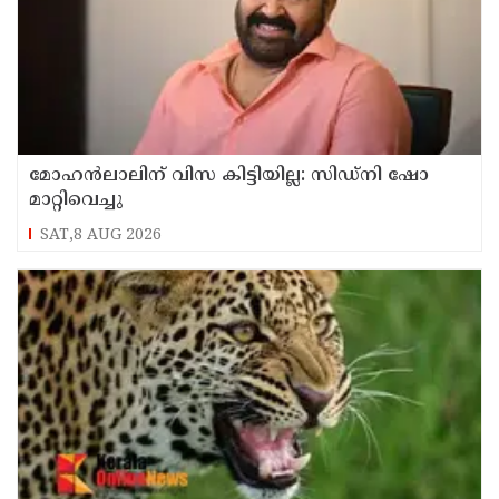
മോഹൻലാലിന് വിസ കിട്ടിയില്ല: സിഡ്നി ഷോ
മാറ്റിവെച്ചു
SAT,8 AUG 2026