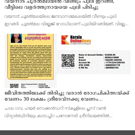
വയനാട് ചൂരൽമലയിൽ വീണ്ടും പുലി ഇറങ്ങി,
വീട്ടിലെ വളർത്തുനായയെ പുലി പിടിച്ചു
വയനാട് ചൂരൽമലയിലെ ജനവാസമേഖലയിൽ വീണ്ടും പുലി
ഇറങ്ങി. ചൂരൽമല വില്ലേജ് റോഡിലാണ് പുലിയിറങ്ങിയത്. വില്ലേജ്
റോഡിലെ അമൽ നിവാസിൽ വിജയന്റെ വളർത്തുനായയെ പുലി
പിടിച്ചു.ഇത് നാലാംതവണയാണ് വിജയന്റെ വീട്ടിൽ പുലി എത്
ജീവിതത്തിലേക്ക് തിരിച്ചു വരാൻ രോഗചികിത്സയ്ക്ക്
വേണം 30 ലക്ഷം ശ്രീദേവ്നക്കു വേണം
കാരുണ്യത്തിൻ്റെ കരുതൽ
ചാല ഗവ. ഹയർ സെക്കൻഡറി സ്കൂളിലെ പ്ലസ് വൺ
വിദ്യാർത്ഥിനിയും കാടാച്ചിറ പനോന്നേരി ശ്രീനിലയത്തിൽ
വിജേഷിന്റെ മകളുമായ ശ്രീദേവ്ന (16) ഗുരുതരമായ
വൃക്കരോഗത്തോട് മല്ലിടുകയാണ്.