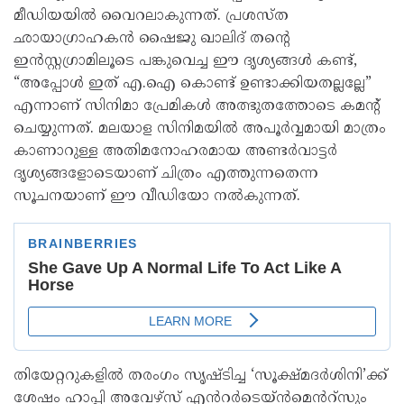
മീഡിയയിൽ വൈറലാകുന്നത്. പ്രശസ്ത
ഛായാഗ്രാഹകൻ ഷൈജു ഖാലിദ് തന്റെ
ഇൻസ്റ്റഗ്രാമിലൂടെ പങ്കുവെച്ച ഈ ദൃശ്യങ്ങൾ കണ്ട്,
“അപ്പോൾ ഇത് എ.ഐ കൊണ്ട് ഉണ്ടാക്കിയതല്ലല്ലേ”
എന്നാണ് സിനിമാ പ്രേമികൾ അത്ഭുതത്തോടെ കമന്റ്
ചെയ്യുന്നത്. മലയാള സിനിമയിൽ അപൂർവ്വമായി മാത്രം
കാണാറുള്ള അതിമനോഹരമായ അണ്ടർവാട്ടർ
ദൃശ്യങ്ങളോടെയാണ് ചിത്രം എത്തുന്നതെന്ന
സൂചനയാണ് ഈ വീഡിയോ നൽകുന്നത്.
തിയേറ്ററുകളിൽ തരംഗം സൃഷ്ടിച്ച ‘സൂക്ഷ്മദർശിനി’ക്ക്
ശേഷം ഹാപ്പി അവേഴ്സ് എൻറർടെയ്ൻമെൻറ്സും