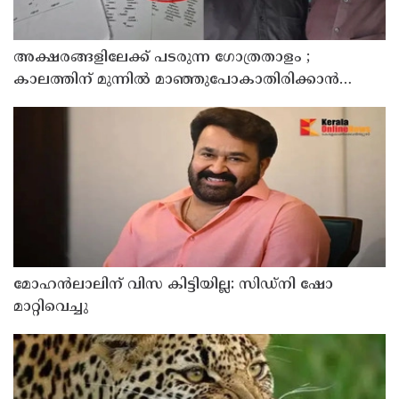
അക്ഷരങ്ങളിലേക്ക് പടരുന്ന ഗോത്രതാളം ;
കാലത്തിന് മുന്നിൽ മാഞ്ഞുപോകാതിരിക്കാൻ
കൈകോർത്ത് രണ്ട് എഴുത്തുകാർ ; മാവിലരുടെയും
മലവേട്ടുവരുടെയും തനത് ഭാഷയ്ക്ക് നിഘണ്ടു
ഒരുങ്ങുന്നു
മോഹൻലാലിന് വിസ കിട്ടിയില്ല: സിഡ്നി ഷോ
മാറ്റിവെച്ചു