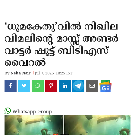
KOZHIKODE
WAYANAD
‘ധൂമകേതു’വിൽ നിഖില
KANNUR
വിമലിന്റെ മാസ്സ് അണ്ടർ
KASARAGOD
വാട്ടർ ഷൂട്ട് ബിടിഎസ്
വൈറൽ
By
Neha Nair
Jul 7, 2026, 18:25 IST
Whatsapp Group