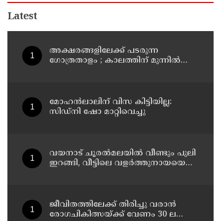
Latest
അക്ഷരങ്ങളിലേക്ക് പടരുന്ന
ഗോത്രതാളം ; കാലത്തിന് മുന്നിൽ
മാഞ്ഞുപോകാതിരിക്കാൻ
കൈകോർത്ത് രണ്ട് എഴുത്തുകാർ ;
മാവിലരുടെയും മലവേട്ടുവരുടെയും
തനത് ഭാഷയ്ക്ക് നിഘണ്ടു ഒരുങ്ങുന്നു
മോഹൻലാലിന് വിസ കിട്ടിയില്ല:
സിഡ്നി ഷോ മാറ്റിവെച്ചു
വയനാട് ചൂരൽമലയിൽ വീണ്ടും പുലി
ഇറങ്ങി, വീട്ടിലെ വളർത്തുനായയെ
പുലി പിടിച്ചു
ജീവിതത്തിലേക്ക് തിരിച്ചു വരാൻ
രോഗചികിത്സയ്ക്ക് വേണം 30 ലക്ഷം