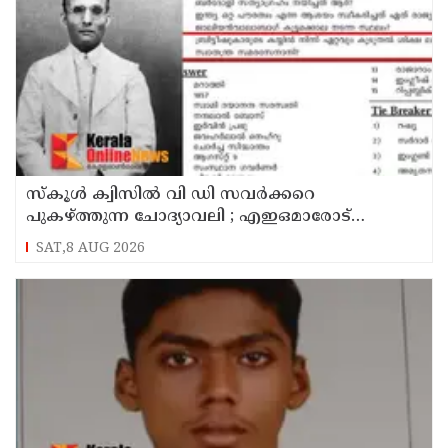
സ്‌കൂൾ ക്വിസിൽ വി ഡി സവർക്കറെ
പുകഴ്ത്തുന്ന ചോദ്യാവലി ; എഇഒമാരോട്
റിപ്പോർട്ട് തേടി കാസർകോട് ജില്ലാ വിദ്യാഭ്യാസ
SAT,8 AUG 2026
ഉപഡയറക്ടർ