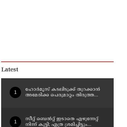
Latest
ഹോര്‍മൂസ് കടലിടുക്ക് തുറക്കാന്‍
അമേരിക്ക പെരുമാറ്റം തിരുത്തണം:
6 ആവശ്യങ്ങളുമായി ഇറാന്‍
ദേശീയ സുരക്ഷാ കൗണ്‍സില്‍
സീറ്റ് ബെല്‍റ്റ് ഇടാതെ എഴുന്നേറ്റ്
നിന്ന് കുട്ടി; എത്ര ശ്രമിച്ചിട്ടും