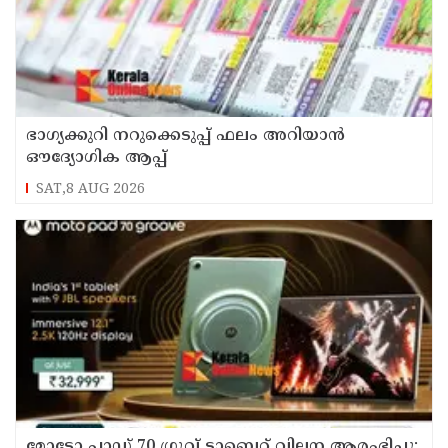
ഭാഗ്യക്കുറി നറുക്കെടുപ്പ് ഫലം അറിയാൻ
ഔദ്യോഗിക ആപ്പ്
SAT,8 AUG 2026
മോട്ടോ പാഡ് 70 ഗ്രൂവ് ടാബ്ലെറ്റ് വില്പന ആരംഭിച്ചു;