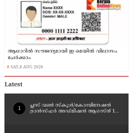
ആധാറിൽ സൗജന്യമായി ഇ-മെയിൽ വിലാസം
ചേർക്കാം
SAT,8 AUG 2026
Latest
പ്ലസ് വൺ സ്‌കൂൾ/കോമ്പിനേഷൻ
ട്രാൻസ്ഫർ അഡ്മിഷൻ ആഗസ്ത് 10,
11 തീയതികളിൽ