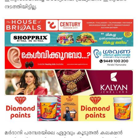
നടത്തിയിട്ടില്ല.
മർദാനി പരമ്പരയിലെ ഏറ്റവും കൂടുതൽ കലക്ഷൻ