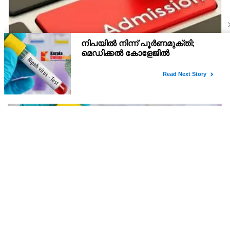
പ്ലസ് വൺ സ്‌കൂൾ/കോമ്പിനേഷൻ ട്രാൻസ്ഫർ
അഡ്മിഷൻ ആഗസ്ത് 10, 11 തീയതികളിൽ
പ്ലസ് വൺ രണ്ടാം സപ്ലിമെന്ററി അലോട്ട്‌മെന്റിനു ശേഷമുള്ള
ഒഴിവുകളിൽ ജില്ല / ജില്ലാന്തര സ്‌കൂൾ/കോമ്പിനേഷൻ ട്രാൻസ്ഫർ
അലോട്ട്‌മെന്റിനായി അപേക്ഷിക്കാനുള്ള അവസരം ആഗസ്റ്റ് 7 ന്
വൈകിട്ട് 4 മണി വരെ നൽകിയിരുന്നു
നിപയിൽ നിന്ന് പൂർണമുക്തി; മെഡിക്കൽ
കോളേജിൽ ചികിത്സയിലിരുന്ന 43കാരൻ വീട്ടിലേക്ക്
മടങ്ങി