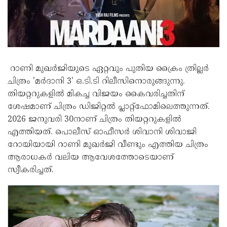
റാണി മുഖർജിയുടെ ഏറ്റവും പുതിയ ക്രൈം ത്രില്ലർ
ചിത്രം 'മർദാനി 3' ഒ.ടി.ടി റിലീസിനൊരുങ്ങുന്നു.
തിയറ്ററുകളിൽ മികച്ച വിജയം കൈവരിച്ചതിന്
ശേഷമാണ് ചിത്രം ഡിജിറ്റൽ പ്ലാറ്റ്‌ഫോമിലെത്തുന്നത്.
2026 ജനുവരി 30നാണ് ചിത്രം തിയറ്ററുകളിൽ
എത്തിയത്. പൊലീസ് ഓഫീസർ ശിവാനി ശിവാജി
റോയിയായി റാണി മുഖർജി വീണ്ടും എത്തിയ ചിത്രം
ആരാധകർ വലിയ ആവേശത്തോടെയാണ്
സ്വീകരിച്ചത്.