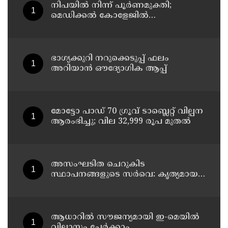
നിപയിൽ നിന്ന് പൂർണമുക്തി;
മെഡിക്കൽ കോളേജിൽ
ചികിത്സയിലിരുന്ന 43കാരൻ
വീട്ടിലേക്ക് മടങ്ങി
ഭാഗ്യക്കുറി നറുക്കെടുപ്പ് ഫലം
അറിയാൻ ഔദ്യോഗിക ആപ്പ്
മോട്ടോ പാഡ് 70 ഗ്രൂവ് ടാബ്ലെറ്റ് വില്പന
ആരംഭിച്ചു; വില 32,999 രൂപ മുതൽ
അസംഘടിത ചെറുകിട
സ്ഥാപനങ്ങളുടെ സർവെ: കൃത്യമായ
വിവരങ്ങൾ നൽകണമെന്ന് മുഖ്യമന്ത്രി
വി ഡി സതീശൻ
ആധാറിൽ സൗജന്യമായി ഇ-മെയിൽ
വിലാസം ചേർക്കാം