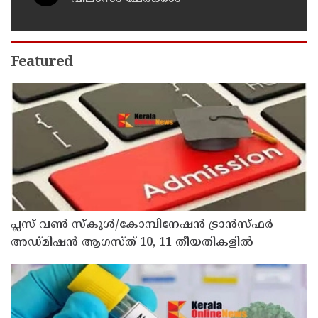
Featured
പ്ലസ് വൺ സ്‌കൂൾ/കോമ്പിനേഷൻ ട്രാൻസ്ഫർ
അഡ്മിഷൻ ആഗസ്ത് 10, 11 തീയതികളിൽ