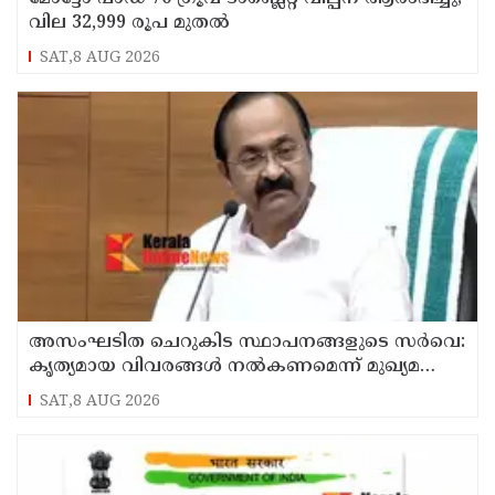
വില 32,999 രൂപ മുതൽ
SAT,8 AUG 2026
അസംഘടിത ചെറുകിട സ്ഥാപനങ്ങളുടെ സർവെ:
കൃത്യമായ വിവരങ്ങൾ നൽകണമെന്ന് മുഖ്യമന്ത്രി
വി ഡി സതീശൻ
SAT,8 AUG 2026