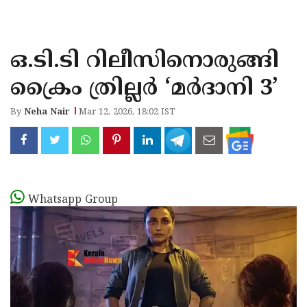
KOZHIKODE
WAYANAD
ഒ.ടി.ടി റിലീസിനൊരുങ്ങി
KANNUR
ക്രൈം ത്രില്ലർ ‘മർദാനി 3’
KASARAGOD
By
Neha Nair
Mar 12, 2026, 18:02 IST
Whatsapp Group