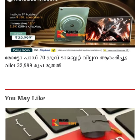
മോട്ടോ പാഡ് 70 ഗ്രൂവ് ടാബ്ലെറ്റ് വില്പന ആരംഭിച്ചു;
വില 32,999 രൂപ മുതൽ
You May Like