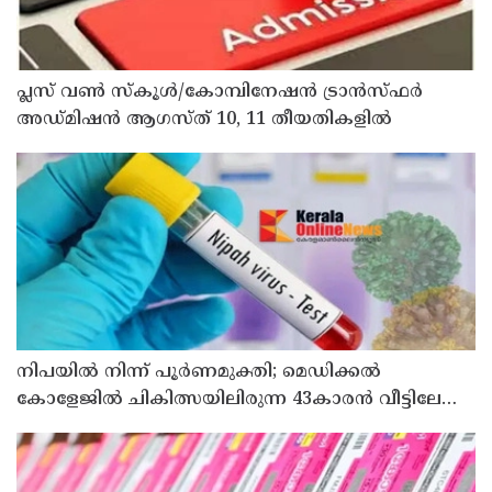
പ്ലസ് വൺ സ്‌കൂൾ/കോമ്പിനേഷൻ ട്രാൻസ്ഫർ
അഡ്മിഷൻ ആഗസ്ത് 10, 11 തീയതികളിൽ
നിപയിൽ നിന്ന് പൂർണമുക്തി; മെഡിക്കൽ
കോളേജിൽ ചികിത്സയിലിരുന്ന 43കാരൻ വീട്ടിലേക്ക്
മടങ്ങി