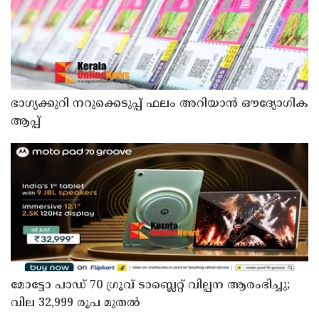
ഭാഗ്യക്കുറി നറുക്കെടുപ്പ് ഫലം അറിയാൻ ഔദ്യോഗിക
ആപ്പ്
മോട്ടോ പാഡ് 70 ഗ്രൂവ് ടാബ്ലെറ്റ് വില്പന ആരംഭിച്ചു;
വില 32,999 രൂപ മുതൽ