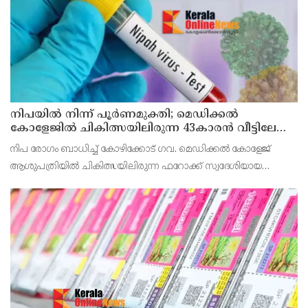
നിപയിൽ നിന്ന് പൂർണമുക്തി; മെഡിക്കൽ
കോളേജിൽ ചികിത്സയിലിരുന്ന 43കാരൻ വീട്ടിലേക്ക്
മടങ്ങി
നിപ രോഗം ബാധിച്ച് കോഴിക്കോട് ഗവ. മെഡിക്കൽ കോളേജ്
ആശുപത്രിയിൽ ചികിത്സയിലിരുന്ന ഫറോക്ക് സ്വദേശിയായ
43കാരനെ ഡിസ്ചാർജ് ചെയ്തു.