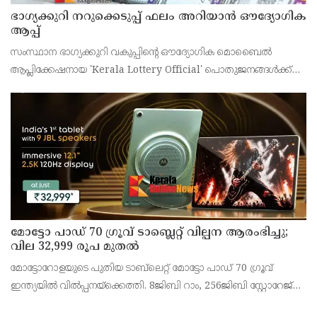
ഭാഗ്യക്കുറി നറുക്കെടുപ്പ് ഫലം അറിയാൻ ഔദ്യോഗിക
ആപ്പ്
സംസ്ഥാന ഭാഗ്യക്കുറി വകുപ്പിന്റെ ഔദ്യോഗിക മൊബൈൽ
ആപ്ലിക്കേഷനായ 'Kerala Lottery Official' പൊതുജനങ്ങൾക്ക്
ലഭ്യമാണെന്ന് കേരള സംസ്ഥാന ഭാഗ്യക്കുറി വകുപ്പ് ഡയറക്ടർ
അഞ്ജു കെ എസ് അറിയിച്ചു.
മോട്ടോ പാഡ് 70 ഗ്രൂവ് ടാബ്ലെറ്റ് വില്പന ആരംഭിച്ചു;
വില 32,999 രൂപ മുതൽ
മോട്ടോറോളയുടെ പുതിയ ടാബ്‌ലെറ്റ് മോട്ടോ പാഡ് 70 ഗ്രൂവ്
ഇന്ത്യയിൽ വിൽപ്പനയ്‌ക്കെത്തി. 8ജിബി റാം, 256ജിബി സ്റ്റോറേജ്
പതിപ്പിന് 36,999 രൂപയാണ് ലോഞ്ച് വില. ബാങ്ക് ഓഫറുകൾ