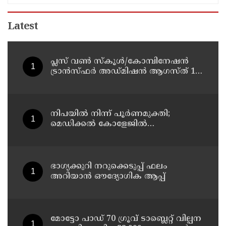
Latest
പ്ലസ് വൺ സ്‌കൂൾ/കോമ്പിനേഷൻ
ട്രാൻസ്ഫർ അഡ്മിഷൻ ആഗസ്ത് 10,
11 തീയതികളിൽ
നിപയിൽ നിന്ന് പൂർണമുക്തി;
മെഡിക്കൽ കോളേജിൽ
ചികിത്സയിലിരുന്ന 43കാരൻ
വീട്ടിലേക്ക് മടങ്ങി
ഭാഗ്യക്കുറി നറുക്കെടുപ്പ് ഫലം
അറിയാൻ ഔദ്യോഗിക ആപ്പ്
മോട്ടോ പാഡ് 70 ഗ്രൂവ് ടാബ്ലെറ്റ് വില്പന