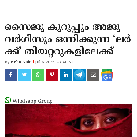
KOZHIKODE
WAYANAD
സൈജു കുറുപ്പും അജു
KANNUR
വർഗീസും ഒന്നിക്കുന്ന ‘ലർ
KASARAGOD
ക്ക്’ തിയറ്ററുകളിലേക്ക്
By
Neha Nair
Jul 6, 2026, 23:34 IST
Whatsapp Group