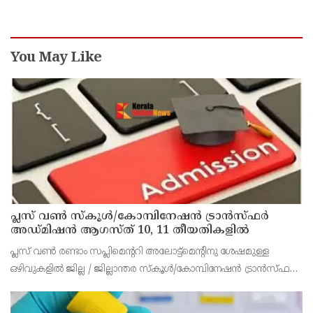
You May Like
പ്ലസ് വൺ സ്‌കൂൾ/കോമ്പിനേഷൻ ട്രാൻസ്ഫർ
അഡ്മിഷൻ ആഗസ്ത് 10, 11 തീയതികളിൽ
പ്ലസ് വൺ രണ്ടാം സപ്ലിമെന്ററി അലോട്ട്‌മെന്റിനു ശേഷമുള്ള
ഒഴിവുകളിൽ ജില്ല / ജില്ലാന്തര സ്‌കൂൾ/കോമ്പിനേഷൻ ട്രാൻസ്ഫർ
അലോട്ട്‌മെന്റിനായി അപേക്ഷിക്കാനുള്ള അവസരം ആഗസ്റ്റ് 7 ന്
വൈകിട്ട് 4 മണി വരെ നൽകിയിരുന്നു