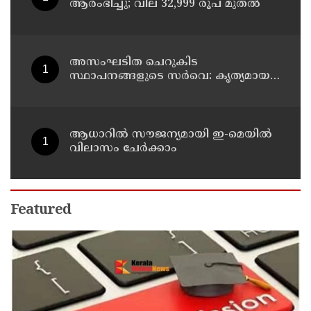
ആരംഭിച്ചു; വില 32,999 രൂപ മുതൽ
അസംഘടിത ചെറുകിട
സ്ഥാപനങ്ങളുടെ സർവെ: കൃത്യമായ
വിവരങ്ങൾ നൽകണമെന്ന് മുഖ്യമന്ത്രി
വി ഡി സതീശൻ
ആധാറിൽ സൗജന്യമായി ഇ-മെയിൽ
വിലാസം ചേർക്കാം
Featured