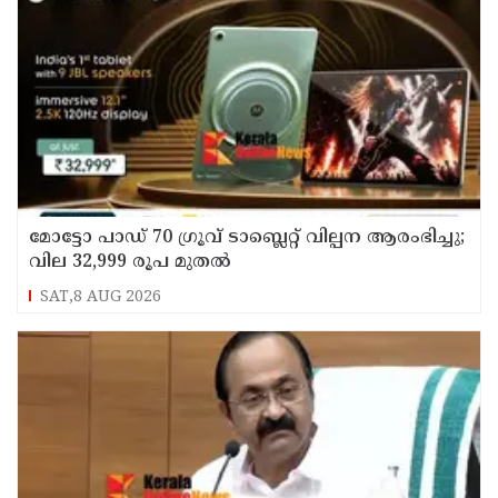
മോട്ടോ പാഡ് 70 ഗ്രൂവ് ടാബ്ലെറ്റ് വില്പന ആരംഭിച്ചു;
വില 32,999 രൂപ മുതൽ
SAT,8 AUG 2026