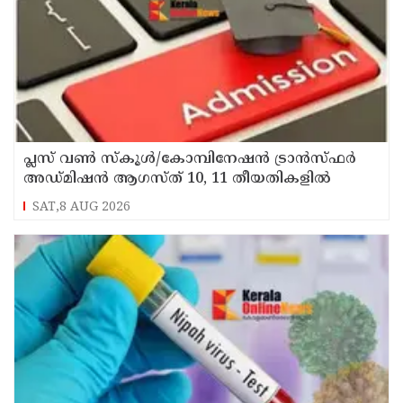
പ്ലസ് വൺ സ്‌കൂൾ/കോമ്പിനേഷൻ ട്രാൻസ്ഫർ
അഡ്മിഷൻ ആഗസ്ത് 10, 11 തീയതികളിൽ
SAT,8 AUG 2026