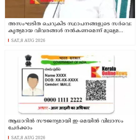
അസംഘടിത ചെറുകിട സ്ഥാപനങ്ങളുടെ സർവെ:
കൃത്യമായ വിവരങ്ങൾ നൽകണമെന്ന് മുഖ്യമന്ത്രി
വി ഡി സതീശൻ
SAT,8 AUG 2026
ആധാറിൽ സൗജന്യമായി ഇ-മെയിൽ വിലാസം
ചേർക്കാം
SAT,8 AUG 2026