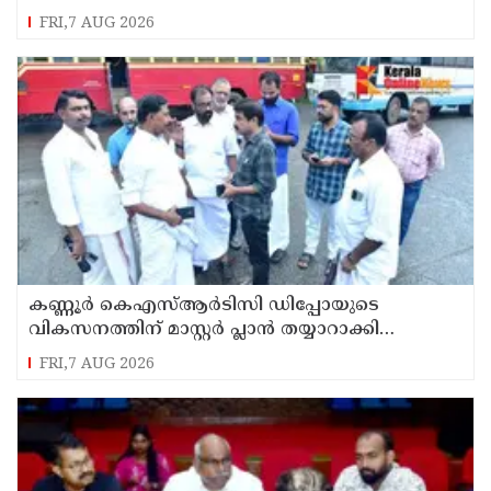
ഉരുൾപൊട്ടൽ; 13 പേരെ ക്യാമ്പിലേക്ക് മാറ്റി
FRI,7 AUG 2026
കണ്ണൂർ കെഎസ്ആർടിസി ഡിപ്പോയുടെ
വികസനത്തിന് മാസ്റ്റർ പ്ലാൻ തയ്യാറാക്കി
സമർപ്പിക്കും : ടി ഒ മോഹനൻ എം എൽ എ
FRI,7 AUG 2026