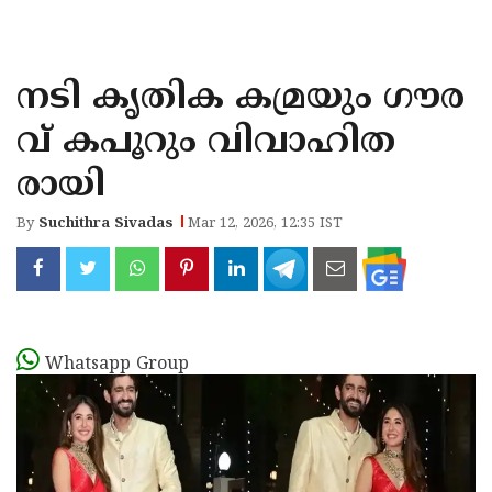
KOZHIKODE
WAYANAD
നടി കൃതിക കമ്രയും ഗൗര
KANNUR
വ് കപൂറും വിവാഹിത
KASARAGOD
രായി
By
Suchithra Sivadas
Mar 12, 2026, 12:35 IST
Whatsapp Group