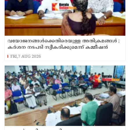
വയോജനങ്ങൾക്കെതിരെയുള്ള അതിക്രമങ്ങൾ ;
കർശന നടപടി സ്വീകരിക്കുമെന്ന് കമ്മീഷൻ
FRI,7 AUG 2026