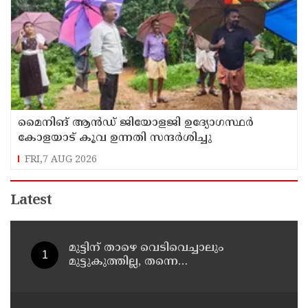
മൈനിങ് ആൻഡ്​ ജിയോളജി ഉദ്യോഗസ്ഥർ
കോളയാട് കൂവ ഉന്നതി സന്ദർശിച്ചു
FRI,7 AUG 2026
Latest
മുട്ടിന് താഴെ വെടിവെച്ചാലും
മുട്ടുകുത്തില്ല, തന്നെ
തീവ്രവാദിയാക്കിയത് ഈ സിസ്റ്റം;
വീണ്ടും പോസ്റ്റുമായി അര്‍ജുന്‍
ആയങ്കി