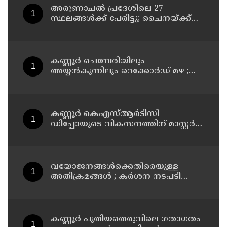
അരുണാചല്‍ പ്രദേശിലെ 27
സ്ഥലങ്ങള്‍ക്ക് പേരിട്ടു; ചൈനയ്ക്ക്
മറുപടിയുമായി ഇന്ത്യ
കണ്ണൂർ ചെമ്പേരിയിലും
അയ്യൻകുന്നിലും റെക്കോർഡ് മഴ ;
ഉദയഗിരിയിൽ നേരിയ ഉരുൾപൊട്ടൽ;
13 പേരെ ക്യാമ്പിലേക്ക് മാറ്റി
കണ്ണൂർ കെഎസ്ആർടിസി
ഡിപ്പോയുടെ വികസനത്തിന് മാസ്റ്റർ
പ്ലാൻ തയ്യാറാക്കി സമർപ്പിക്കും : ടി ഒ
മോഹനൻ എം എൽ എ
വയോജനങ്ങൾക്കെതിരെയുള്ള
അതിക്രമങ്ങൾ ; കർശന നടപടി
സ്വീകരിക്കുമെന്ന് കമ്മീഷൻ
കണ്ണൂർ പുതിയതെരുവിലെ ഗതാഗതം