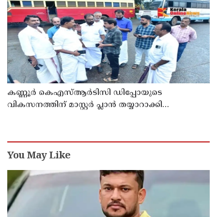
കണ്ണൂർ കെഎസ്ആർടിസി ഡിപ്പോയുടെ
വികസനത്തിന് മാസ്റ്റർ പ്ലാൻ തയ്യാറാക്കി
സമർപ്പിക്കും : ടി ഒ മോഹനൻ എം എൽ എ
You May Like