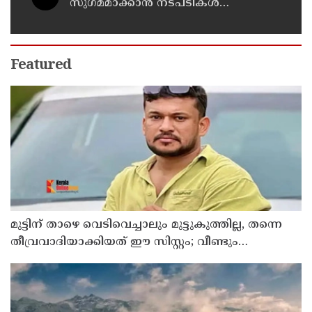
സുഗമമാക്കാന്‍ നടപടികള്‍
സ്വീകരിക്കും
Featured
മുട്ടിന് താഴെ വെടിവെച്ചാലും മുട്ടുകുത്തില്ല, തന്നെ
തീവ്രവാദിയാക്കിയത് ഈ സിസ്റ്റം; വീണ്ടും
പോസ്റ്റുമായി അര്‍ജുന്‍ ആയങ്കി