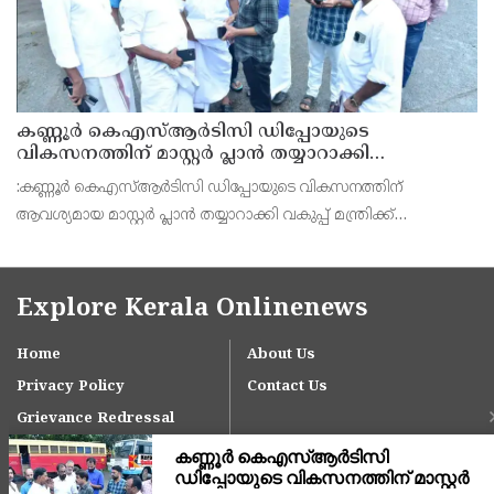
കണ്ണൂർ കെഎസ്ആർടിസി ഡിപ്പോയുടെ
വികസനത്തിന് മാസ്റ്റർ പ്ലാൻ തയ്യാറാക്കി
സമർപ്പിക്കും : ടി ഒ മോഹനൻ എം എൽ എ
:കണ്ണൂർ കെഎസ്ആർടിസി ഡിപ്പോയുടെ വികസനത്തിന്
ആവശ്യമായ മാസ്റ്റർ പ്ലാൻ തയ്യാറാക്കി വകുപ്പ് മന്ത്രിക്ക്
സമർപ്പിക്കുമെന്ന് അഡ്വ.ടി ഒ മോഹനൻ എംഎൽഎ അറിയിച്ചു.
ഡിപ്പോയ്ക്ക് നാല് ഏക്കറിൽ അധികം വരുന്ന സ്ഥലമുണ്ട്
Explore Kerala Onlinenews
Home
About Us
Privacy Policy
Contact Us
Grievance Redressal