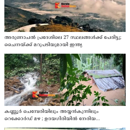
അരുണാചല്‍ പ്രദേശിലെ 27 സ്ഥലങ്ങള്‍ക്ക് പേരിട്ടു;
ചൈനയ്ക്ക് മറുപടിയുമായി ഇന്ത്യ
കണ്ണൂർ ചെമ്പേരിയിലും അയ്യൻകുന്നിലും
റെക്കോർഡ് മഴ ; ഉദയഗിരിയിൽ നേരിയ
ഉരുൾപൊട്ടൽ; 13 പേരെ ക്യാമ്പിലേക്ക് മാറ്റി