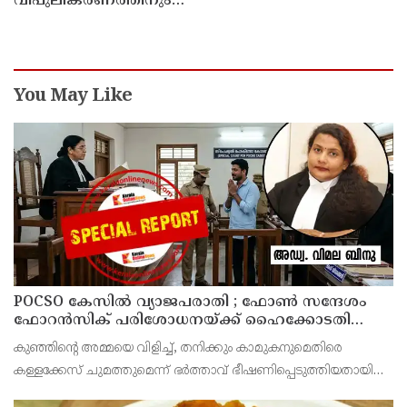
വിപുലീകരണത്തിനും
ആധുനികവത്കരണത്തിനുമായി 64.21 കോടി രൂപ
കൂടി അനുവദിച്ചു
You May Like
POCSO കേസിൽ വ്യാജപരാതി ; ഫോൺ സന്ദേശം
ഫോറൻസിക് പരിശോധനയ്ക്ക് ഹൈക്കോടതി
നിർദേശം; പ്രതിയെ വെറുതെവിട്ട് ആലുവ ഫാസ്റ്റ്
കുഞ്ഞിന്റെ അമ്മയെ വിളിച്ച്, തനിക്കും കാമുകനുമെതിരെ
ട്രാക്ക് കോടതി
കള്ളക്കേസ് ചുമത്തുമെന്ന് ഭർത്താവ് ഭീഷണിപ്പെടുത്തിയതായി
ആരോപിക്കുന്ന ഫോൺ സന്ദേശം ഫോറൻസിക് ലാബ് മുഖേന