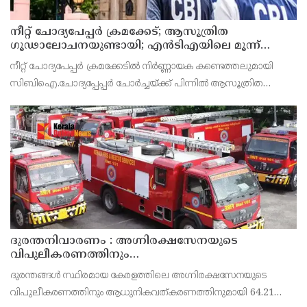
നീറ്റ് ചോദ്യപേപ്പര്‍ ക്രമക്കേട്; ആസൂത്രിത
ഗൂഢാലോചനയുണ്ടായി; എന്‍ടിഎയിലെ മൂന്ന്
സബ്ജക്ട് വിദഗ്ധര്‍ക്ക് പങ്കുണ്ടെന്ന നിർണായക
നീറ്റ് ചോദ്യപേപ്പര്‍ ക്രമക്കേടിൽ നിർണ്ണായക കണ്ടെത്തലുമായി
കണ്ടെത്തലുമായി സിബിഐ
സിബിഐ.ചോദ്യപ്പേപ്പർ ചോർച്ചയ്ക്ക് പിന്നില്‍ ആസൂത്രിത
ഗൂഢാലോചനയുണ്ടായെന്നാണ് സിബിഐയുടെ കണ്ടെത്തല്‍.
നാഷണല്‍ ടെസ്റ്റിംഗ് ഏജന്‍സി (എന്‍ടിഎ) വിദഗ്
ദുരന്തനിവാരണം : അഗ്നിരക്ഷസേനയുടെ
വിപുലീകരണത്തിനും
ആധുനികവത്കരണത്തിനുമായി 64.21 കോടി രൂപ
ദുരന്തങ്ങൾ സ്ഥിരമായ കേരളത്തിലെ അഗ്നിരക്ഷസേനയുടെ
കൂടി അനുവദിച്ചു
വിപുലീകരണത്തിനും ആധുനികവത്കരണത്തിനുമായി 64.21