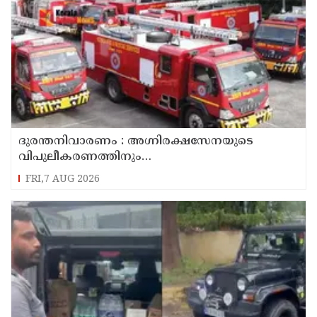
ദുരന്തനിവാരണം : അഗ്നിരക്ഷസേനയുടെ
വിപുലീകരണത്തിനും
ആധുനികവത്കരണത്തിനുമായി 64.21 കോടി
FRI,7 AUG 2026
രൂപ കൂടി അനുവദിച്ചു