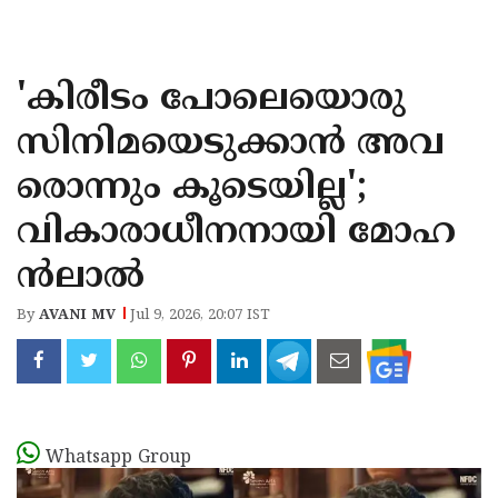
KOZHIKODE
WAYANAD
'കിരീടം പോലെയൊരു
KANNUR
സിനിമയെടുക്കാൻ അവ
KASARAGOD
രൊന്നും കൂടെയില്ല';
വികാരാധീനനായി മോഹ
ൻലാൽ
By
AVANI MV
Jul 9, 2026, 20:07 IST
Whatsapp Group