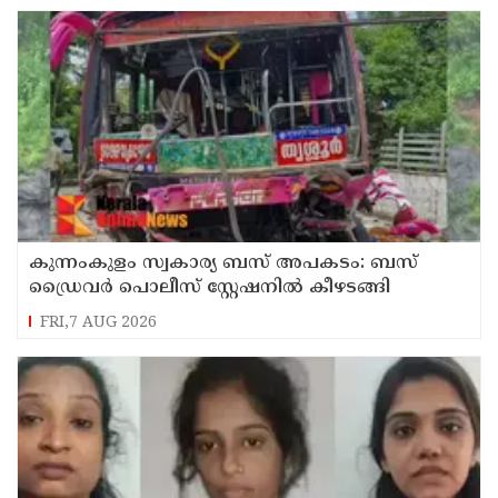
കുന്നംകുളം സ്വകാര്യ ബസ് അപകടം: ബസ്
ഡ്രൈവർ പൊലീസ് സ്റ്റേഷനിൽ കീഴടങ്ങി
FRI,7 AUG 2026