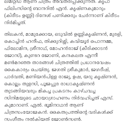
ലിമിറ്റഡ് ആണ് ചിത്രം അവതരിപ്പിക്കുന്നത്. കൃപാ
ഫിലിംസിന്റെ ബാനറിൽ എൻ. കൃഷ്ണകുമാറും
(കിരീടം ഉണ്ണി) ദിനേശ് പണിക്കരും ചേർന്നാണ് കിരീടം
നിർമിച്ചത്.
തിലകൻ, മാമുക്കോയ, ഒടുവിൽ ഉണ്ണികൃഷ്ണൻ, മുരളി,
കൊച്ചിൻ ഹനീഫ, തിക്കുറിശ്ശി, കവിയൂർ പൊന്നമ്മ,
ഫിലോമിന, ശ്രീനാഥ്, മോഹൻരാജ് (കീരിക്കാടൻ
ജോസ്), കുണ്ടറ ജോണി, കനകലത എന്നീ
മൺമറഞ്ഞ താരങ്ങൾ ചിത്രത്തിൽ പ്രധാനവേഷം
കൈകാര്യം ചെയ്തു. ജഗതി ശ്രീകുമാർ, ജഗദീഷ്,
പാർവതി, മണിയൻപിള്ള രാജു, ഉഷ, യദു കൃഷ്ണൻ,
കൊല്ലം തുളസി, പൂജപ്പുര രാധാകൃഷ്ണൻ
തുടങ്ങിയവരും മികച്ച പ്രകടനം കാഴ്ചവച്ച
സിനിമയുടെ ഛായാഗ്രാഹണം നിർവഹിച്ചത് എസ്.
കുമാറാണ്. എൽ. ഭൂമിനാഥൻ ആണ്
ചിത്രസംയോജകൻ. കൈതപ്രത്തിന്റെ വരികൾക്ക്
സംഗീതം നൽകിയത് ജോൺസൺ.