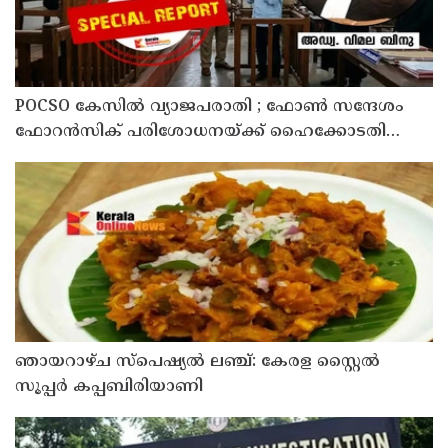
POCSO കേസിൽ വ്യാജപരാതി ; ഫോൺ സന്ദേശം
ഫോറൻസിക് പരിശോധനയ്ക്ക് ഹൈക്കോടതി
നിർദേശം; പ്രതിയെ വെറുതെവിട്ട് ആലുവ ഫാസ്റ്റ്
ട്രാക്ക് കോടതി
ഞായറാഴ്ച സ്പെഷ്യൽ ലഞ്ച്: കേരള സ്റ്റൈൽ
സൂപ്പർ കപ്പബിരിയാണി