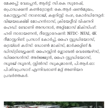
മേക്കപ്പ്: വേലപ്പൻ, ആർട്ട്: സി.കെ സുരേഷ്,
പ്രൊഡക്ഷൻ കൺട്രോളർ: കെ.ആർ ഷൺമുഖം,
കോസ്റ്റ്യൂംസ്: നാഗരാജ്, കളറിസ്റ്റ്: രംഗ, കോർഡിനേറ്റർ:
വിജയലക്ഷ്മി മോഹൻദാസ്, ക്രിയേറ്റീവ് വിഷനറി
ഹെഡ്: ബോണി അസനാർ, അറ്റ്മോസ് മിക്സിംഗ്:
ഹരി നാരായണൻ, റീസ്റ്റോറേഷൻ: NFDC- NFAI, 4K
റീമാസ്റ്ററിങ്: പ്രസാദ് കോർപ്പ്, ഹൈ സ്റ്റുഡിയോസ്,
ട്രെയ്ലർ കട്സ്: ഡോൺ മാക്സ്, മാർക്കറ്റിങ് &
ഡിസ്ട്രിബ്യൂഷൻ: ഹൈസ്സിൻ ഗ്ലോബൽ വെഞ്ചേഴ്സ്,
ഡിസൈൻസ്: അർജ്ജുൻ, ഹൈ സ്റ്റുഡിയോസ്,
സൂരജ് സൂരൻ, സ്റ്റിൽസ്: സുകുമാരൻ, പി.ആർ.ഓ:
പി.ശിവപ്രസാദ് എന്നിവരാണ് മറ്റ് അണിയറ
പ്രവർത്തകർ.