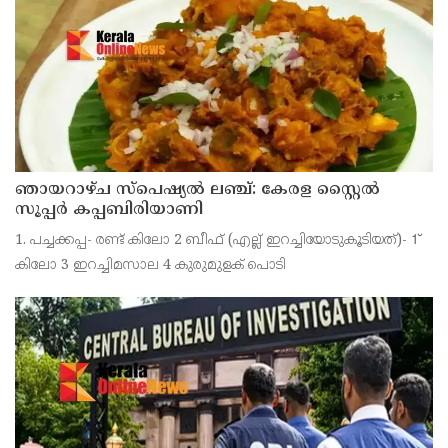
പരിശോധിച്ച് റിപ്പോർട്ട് കോടതിയിൽ സമർപ്പിക്കണമെന്
ഞായറാഴ്ച സ്പെഷ്യൽ ലഞ്ച്: കേരള സ്റ്റൈൽ
സൂപ്പർ കപ്പബിരിയാണി
1. പച്ചക്കപ്പ- രണ്ട് കിലോ 2 ബീഫ് (എല്ല് ഇറച്ചിയോടുകൂടിയത്)- 1്
കിലോ 3 ഇറച്ചിമസാല 4 കുരുമുളക് പൊടി