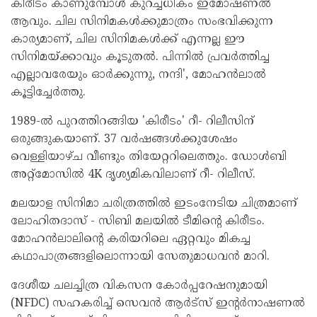
കിരീടം കാണുമ്പോൾ കുറച്ചധികം ഇമോഷണൽ
ആവും. ചില സിനിമകൾക്കുമാത്രം സംഭവിക്കുന്ന
കാര്യമാണ്, ചില സിനിമകൾക്ക് എന്നല്ല ഈ
സിനിമയ്ക്കാവും കൂടുതൽ. പിന്നിൽ പ്രവർത്തിച്ച
എല്ലാവരേയും ഓർക്കുന്നു, നന്ദി', മോഹൻലാൽ
കൂട്ടിച്ചേർത്തു.
1989-ൽ പുറത്തിറങ്ങിയ 'കിരീടം' റീ- റിലീസിന്
ഒരുങ്ങുകയാണ്. 37 വർഷങ്ങൾക്കുശേഷം
വെള്ളിയാഴ്ച വീണ്ടും തിയേറ്ററിലെത്തും. ഡോൾബി
അറ്റ്‌മോസിൽ 4K ദൃശ്യമികവിലാണ് റീ- റിലീസ്.
മലയാള സിനിമാ ചരിത്രത്തിൽ ഇടംനേടിയ ചിത്രമാണ്
ലോഹിതദാസ് - സിബി മലയിൽ ടീമിന്റെ കിരീടം.
മോഹൻലാലിന്റെ കരിയറിലെ ഏറ്റവും മികച്ച
കഥാപാത്രങ്ങളിലൊന്നായി സേതുമാധവൻ മാറി.
ദേശീയ ചലച്ചിത്ര വികസന കോർപ്പറേഷനുമായി
(NFDC) സഹകരിച്ച് സെവൻ ആർട്‌സ് ഇന്റർനാഷണൽ