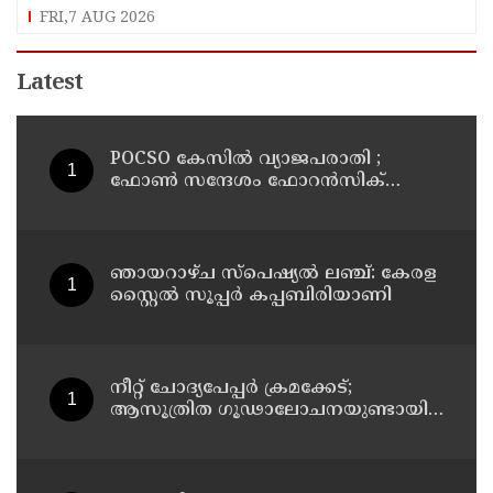
FRI,7 AUG 2026
Latest
POCSO കേസിൽ വ്യാജപരാതി ;
ഫോൺ സന്ദേശം ഫോറൻസിക്
പരിശോധനയ്ക്ക് ഹൈക്കോടതി
നിർദേശം; പ്രതിയെ വെറുതെവിട്ട്
ആലുവ ഫാസ്റ്റ് ട്രാക്ക് കോടതി
ഞായറാഴ്ച സ്പെഷ്യൽ ലഞ്ച്: കേരള
സ്റ്റൈൽ സൂപ്പർ കപ്പബിരിയാണി
നീറ്റ് ചോദ്യപേപ്പര്‍ ക്രമക്കേട്;
ആസൂത്രിത ഗൂഢാലോചനയുണ്ടായി;
എന്‍ടിഎയിലെ മൂന്ന് സബ്ജക്ട്
വിദഗ്ധര്‍ക്ക് പങ്കുണ്ടെന്ന നിർണായക
കണ്ടെത്തലുമായി സിബിഐ