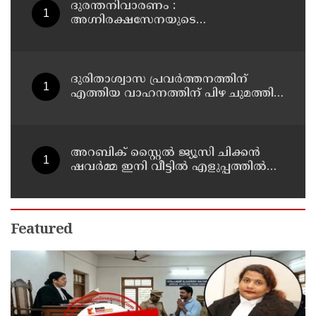
ദുരന്തനിവാരണം :
അഗ്നിരക്ഷസേനയുടെ
വിപുലീകരണത്തിനും
ആധുനികവത്കരണത്തിനുമായി
64.21 കോടി രൂപ കൂടി അനുവദിച്ചു
ദുരിതാശ്വാസ പ്രവർത്തനത്തിന്
എത്തിയ വാഹനത്തിന് പിഴ ചുമത്തി;
എംവിഡി ഉദ്യോഗസ്ഥന്
സസ്പെൻഷൻ
അറബിക് സ്റ്റൈൽ ജ്യൂസി ചിക്കൻ
ഷവർമ്മ ഇനി വീട്ടിൽ എളുപ്പത്തിൽ
ഉണ്ടാക്കാം
Featured