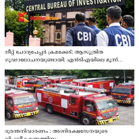
നീറ്റ് ചോദ്യപേപ്പര്‍ ക്രമക്കേട്; ആസൂത്രിത
ഗൂഢാലോചനയുണ്ടായി; എന്‍ടിഎയിലെ മൂന്ന്
സബ്ജക്ട് വിദഗ്ധര്‍ക്ക് പങ്കുണ്ടെന്ന നിർണായക
കണ്ടെത്തലുമായി സിബിഐ
ദുരന്തനിവാരണം : അഗ്നിരക്ഷസേനയുടെ