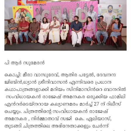
പി ആർ സുമേരൻ
കൊച്ചി: മീരാ വാസുദേവ്, ആതിര പട്ടേൽ, ദേവനന്ദ
ജിബിൻ,ധ്യാൻ ശ്രീനിവാസൻ എന്നിവരെ പ്രധാന
കഥാപാത്രങ്ങളാക്കി മറിയം സിനിമാസിൻറെ ബാനറിൽ
സംവിധായകൻ രാജേഷ് അമനകര ഒരുക്കിയ ഫാമിലി
എൻറർടെയ്നറായ കല്യാണമരം മാർച്ച് 27 ന് റിലീസ്
ചെയ്യും. ചിത്രത്തിന്റെ സംവിധായകൻ രാജേഷ്
അമനകര , നിർമ്മാതാവ് സജി കെ. ഏലിയാസ്,
തുടങ്ങി ചിത്രത്തിലെ അഭിനേതാക്കളും ചേർന്ന്