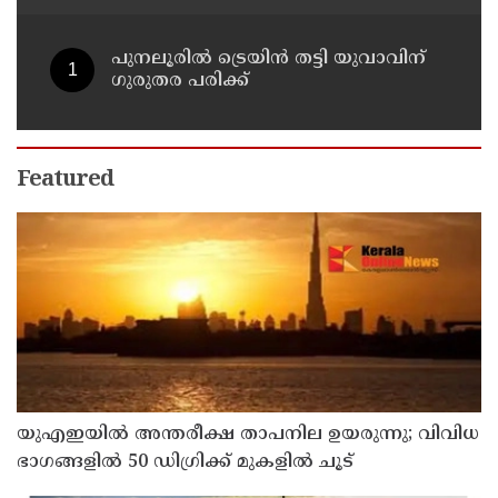
പുനലൂരിൽ ട്രെയിൻ തട്ടി യുവാവിന്
ഗുരുതര പരിക്ക്
Featured
യുഎഇയില്‍ അന്തരീക്ഷ താപനില ഉയരുന്നു; വിവിധ
ഭാഗങ്ങളില്‍ 50 ഡിഗ്രിക്ക് മുകളില്‍ ചൂട്