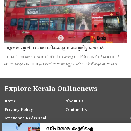
യൂറോപ്യന്‍ സഞ്ചാരികളെ ലക്ഷ്യമിട്ട് ഒമാന്‍
ലണ്ടന്‍ നഗരത്തില്‍ സര്‍വീസ് നടത്തുന്ന 100 ഡബിള്‍ ഡെക്കര്‍
ബസുകളിലും 100 പ്രശസ്തമായ ബ്ലാക്ക് ടാക്‌സികളിലുമാണ്
ഒമാന്‍ ടൂറിസത്തിന്റെ ആകര്‍ഷകമായ പരസ്യങ്ങള്‍
പതിപ്പിച്ചിരിക്കുന്നത്.
Explore Kerala Onlinenews
Home
About Us
Privacy Policy
Contact Us
Grievance Redressal