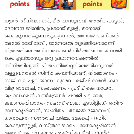
ധ്യാൻ ശ്രീനിവാസൻ, മീര വാസുദേവ്, ആതിര പട്ടേൽ,
ദേവനന്ദ ജിബിൻ, പ്രശാന്ത് മുരളി, മനോജ്
കെ.യു,സഞ്ജുനൊടുകുന്നേൽ, മനോജ് പണിക്കർ ,
അമൽ രാജ് ദേവ് , ഓമനയമ്മ തുടങ്ങിയവരാണ്
ചിത്രത്തിലെ അഭിനേതാക്കൾ നിർമ്മാതാവായ സജി
കെ.ഏലിയാസും ഒരു പ്രധാനവേഷത്തിൽ
സിനിമയിലുണ്ട്. ചിത്രം തിയേറ്ററിലെത്തിക്കുന്നത്
വള്ളുവനാടൻ സിനിമ കമ്പനിയാണ്. നിർമ്മാണം -
സജി കെ ഏലിയാസ്. ക്യാമറ - രജീഷ് രാമൻ, കഥ -
വിദ്യ രാജേഷ്, സംഭാഷണം - പ്രദീപ് കെ നായർ,
പ്രൊഡക്ഷൻ കൺട്രോളർ- ഷാജി പട്ടിക്കര,
കലാസംവിധാനം- സഹസ് ബാല, എഡിറ്റിംഗ്- രതിൻ
രാധാകൃഷ്ണൻ, സംഗീതം - അജയ് ജോസഫ്,
ഗാനരചന- സന്തോഷ് വർമ്മ, മേക്കപ്പ് - റഹീം
കൊടുങ്ങല്ലൂർ, വസ്ത്രാലങ്കാരം - രാധാകൃഷ്ണൻ
മങ്ങാട്, പ്രൊഡക്ഷൻ എക്സിക്യൂട്ടീവ് - നസീർ