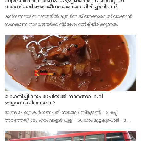
സ്വദേശിവത്ക്കരണം കടുപ്പിക്കാന്‍ കുവൈറ്റ്; 70
വയസ് കഴിഞ്ഞ ജീവനക്കാരെ പിരിച്ചുവിടാന്‍
തീരുമാനം
മുന്‍ഗണനാടിസ്ഥാനത്തില്‍ മുതിര്‍ന്ന ജീവനക്കാരെ ഒഴിവാക്കാന്‍
സഹകരണ സംഘങ്ങള്‍ക്ക് നിര്‍ദ്ദേശം നല്‍കിയിരിക്കുന്നത്.
കൊതിപ്പിക്കും രുചിയിൽ നാരങ്ങാ കറി
തയ്യാറാക്കിയാലോ ?
വേണ്ട ചേരുവകൾ ഗണപതി നാരങ്ങ / സിട്രോൺ – 2 കപ്പ്
അരിഞ്ഞത്/ 300 ഗ്രാം വാളൻ പുളി – 50 ഗ്രാം മുളകുപൊടി – 3
ടീസ്പൂൺ പച്ചമുളക് – 2 എണ്ണം കറിവേപ്പില ആവിശ്യത്തിന് ഇഞ്ചി
– ഒരു ചെറിയ കഷണം വെളുത്തുള്ളി – 10 മുതൽ