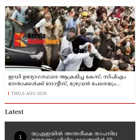
ഇഡി ഉദ്യോഗസ്ഥരെ ആക്രമിച്ച കേസ്; സിപിഎം
നേതാക്കൾക്ക് നോട്ടീസ്, മുഴുവൻ പേരെയും
ചോദ്യം ചെയ്യും
THU,6 AUG 2026
Latest
യുഎഇയില്‍ അന്തരീക്ഷ താപനില