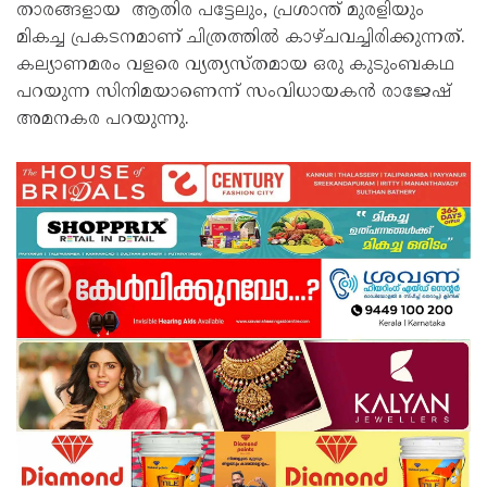
താരങ്ങളായ ആതിര പട്ടേലും, പ്രശാന്ത് മുരളിയും
മികച്ച പ്രകടനമാണ് ചിത്രത്തിൽ കാഴ്ചവച്ചിരിക്കുന്നത്.
കല്യാണമരം വളരെ വ്യത്യസ്തമായ ഒരു കുടുംബകഥ
പറയുന്ന സിനിമയാണെന്ന് സംവിധായകൻ രാജേഷ്
അമനകര പറയുന്നു.