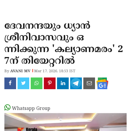
KOZHIKODE
WAYANAD
ദേവനന്ദയും ധ്യാൻ
KANNUR
ശ്രീനിവാസവും ഒ
KASARAGOD
ന്നിക്കുന്ന 'കല്യാണമരം' 2
7ന് തിയേറ്ററിൽ
By
AVANI MV
Mar 17, 2026, 18:53 IST
Whatsapp Group