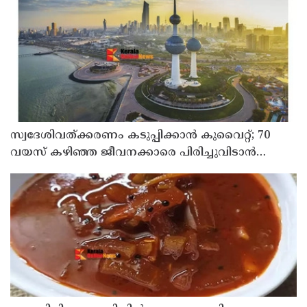
സ്വദേശിവത്ക്കരണം കടുപ്പിക്കാന്‍ കുവൈറ്റ്; 70
വയസ് കഴിഞ്ഞ ജീവനക്കാരെ പിരിച്ചുവിടാന്‍
തീരുമാനം