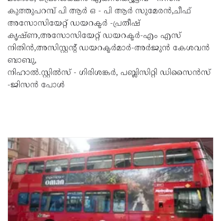
കുത്തുപറമ്പ് പി ആർ ഒ - പി ആർ സുമേരൻ,ചീഫ്
അസോസിയേറ്റ് ഡയറക്ടർ -പ്രതീഷ്
കൃഷ്ണ,അസോസിയേറ്റ് ഡയറക്ടർ-എം എസ്
നിതിൻ,അസിസ്റ്റൻ്റ് ഡയറക്ടർമാർ-അർജുൻ കേശവൻ
ബാബു,
നിഹാൽ.സ്റ്റിൽസ് - ഗിരിശങ്കർ, പബ്ലിസിറ്റി ഡിസൈൻസ്
-ജിസൻ പോൾ