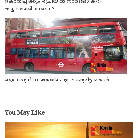
കൊതിപ്പിക്കും രുചിയിൽ നാരങ്ങാ കറി
തയ്യാറാക്കിയാലോ ?
യൂറോപ്യന്‍ സഞ്ചാരികളെ ലക്ഷ്യമിട്ട് ഒമാന്‍
You May Like