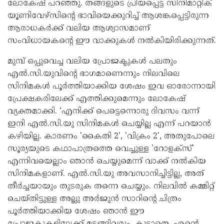
ലോകേഷ് പറഞ്ഞു. തങ്ങളുടെ പ്രിയപ്പെട്ട സിനിമാറ്റിക്
യൂണിവേഴ്സിന്റെ ഭാവിയെക്കുറിച്ച് ആശങ്കപ്പെട്ടിരുന്ന
ആരാധകർക്ക് വലിയ ആശ്വാസമാണ്
സംവിധായകന്റെ ഈ വാക്കുകൾ നൽകിയിരിക്കുന്നത്.
മുമ്പ് ഒപ്പുവെച്ച വലിയ പ്രോജക്ടുകൾ പലതും
എൽ.സി.യുവിന്റെ ഭാഗമാണെന്നും നിലവിലെ
സിനിമകൾ പൂർത്തിയാക്കിയ ശേഷം ഇവ ഓരോന്നായി
പ്രേക്ഷകരിലേക്ക് എത്തിക്കുമെന്നും ലോകേഷ്
വ്യക്തമാക്കി. ‘എനിക്ക് പെട്ടെന്നൊരു ദിവസം വന്ന്
ഇനി എൽ.സി.യു സിനിമകൾ ചെയ്യില്ല എന്ന് പറയാൻ
കഴിയില്ല. കാരണം 'കൈതി 2', 'വിക്രം 2', അതുപോലെ
സൂര്യയുടെ കഥാപാത്രത്തെ വെച്ചുള്ള 'റോളക്സ്'
എന്നിവയെല്ലാം ഞാൻ ചെയ്യുമെന്ന് വാക്ക് നൽകിയ
സിനിമകളാണ്. എൽ.സി.യു അവസാനിച്ചിട്ടില്ല, അത്
തീർച്ചയായും തുടരുക തന്നെ ചെയ്യും. നിലവിൽ കമ്മിറ്റ്
ചെയ്തിട്ടുള്ള അല്ലു അർജുൻ സാറിന്റെ ചിത്രം
പൂർത്തിയാക്കിയ ശേഷം ഞാൻ ഈ
പ്രോജക്ടുകളിലേക്ക് മടങ്ങിവരും. കൂടാതെ, എന്റെ