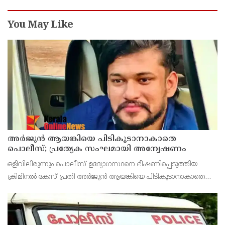
You May Like
അർജുൻ ആയങ്കിയെ പിടികൂടാനാകാതെ
പൊലീസ്; പ്രത്യേക സംഘമായി അന്വേഷണം
ഒളിവിലിരുന്നും പൊലീസ് ഉദ്യോഗസ്ഥനെ ഭീഷണിപ്പെടുത്തിയ
ക്രിമിനൽ കേസ് പ്രതി അർജുൻ ആയങ്കിയെ പിടികൂടാനാകാതെ
പൊലീസ്. പുതിയ കേസെടുത്തതിന് പിന്നാലെ ആഭ്യന്തര
മന്ത്രിയെയും വെല്ലുവിളിച്ചിരിക്കുകയാണ് അർജുൻ ആയങ്കി.