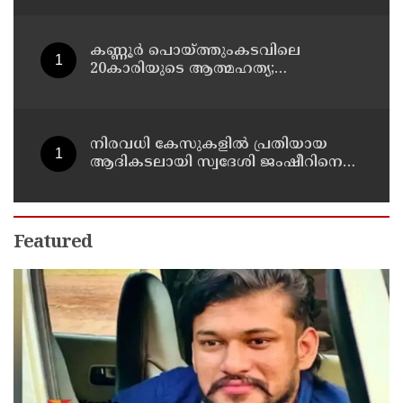
കണ്ണൂർ പൊയ്ത്തുംകടവിലെ
20കാരിയുടെ ആത്മഹത്യ;
ഭർത്താവിനായി ലുക്കൗട്ട് സർക്കുലർ
നിരവധി കേസുകളിൽ പ്രതിയായ
ആദികടലായി സ്വദേശി ജംഷീറിനെ
കാപ്പ ചുമത്തി ജയിലിലടച്ചു
Featured