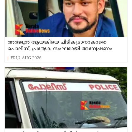
അർജുൻ ആയങ്കിയെ പിടികൂടാനാകാതെ
പൊലീസ്; പ്രത്യേക സംഘമായി അന്വേഷണം
FRI,7 AUG 2026