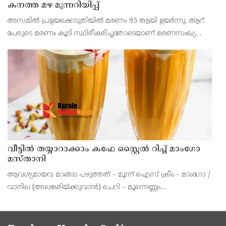
കനത്ത മഴ മുന്നറിയിപ്പ്
അസമില്‍ പ്രളയക്കെടുതിയില്‍ മരണം 95 ആയി ഉയര്‍ന്നു. ആറ്
പേരുടെ മരണം കൂടി സ്ഥിരീകരിച്ചതോടെയാണ് മരണസംഖ്യ
കൂടിയത്. പതിനാല് ജില്ലകളിലായ 1,60,000 പേരെയാണ്
മഴക്കെടുതി ബാധിച്ചത്.
വീട്ടിൽ തയ്യാറാക്കാം കഫേ സ്റ്റൈൽ റിച്ച് മാംഗോ
മസ്താനി
ആവശ്യമായവ മാങ്ങാ പഴുത്തത് – മൂന്ന് ഐസ് ക്രീം – മാംഗോ /
വാനില (അലങ്കരിയ്ക്കുവാന്‍) ചെറി – മൂന്നെണ്ണം
(അലങ്കരിയ്ക്കുവാന്‍) ഡ്രൈ നട്ട്‌സ് – ആല്‍മണ്ട്, പിസ്താ