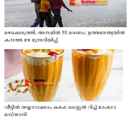
മഴക്കെടുത്തി, അസമിൽ 95 മരണം; ഉത്തരേന്ത്യയില്‍
കനത്ത മഴ മുന്നറിയിപ്പ്
വീട്ടിൽ തയ്യാറാക്കാം കഫേ സ്റ്റൈൽ റിച്ച് മാംഗോ
മസ്താനി