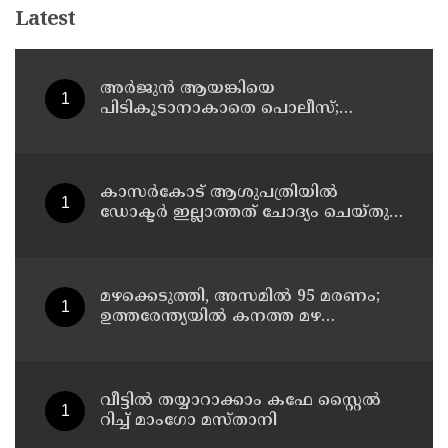
Latest
അർജുൻ ആയങ്കിയെ
പിടികൂടാനാകാതെ പൊലീസ്;
പ്രത്യേക സംഘമായി അന്വേഷണം
കാസർകോട് ആശുപത്രിയിൽ
ഡോക്ടർ ഇല്ലാത്തത് ചോദ്യം ചെയ്തു ;
നാട്ടുകാർക്കെതിരെ കേസെടുത്ത്
പൊലീസ്
മഴക്കെടുത്തി, അസമിൽ 95 മരണം;
ഉത്തരേന്ത്യയില്‍ കനത്ത മഴ
മുന്നറിയിപ്പ്
വീട്ടിൽ തയ്യാറാക്കാം കഫേ സ്റ്റൈൽ
റിച്ച് മാംഗോ മസ്താനി