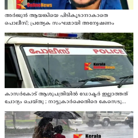
അർജുൻ ആയങ്കിയെ പിടികൂടാനാകാതെ
പൊലീസ്; പ്രത്യേക സംഘമായി അന്വേഷണം
കാസർകോട് ആശുപത്രിയിൽ ഡോക്ടർ ഇല്ലാത്തത്
ചോദ്യം ചെയ്തു ; നാട്ടുകാർക്കെതിരെ കേസെടുത്ത്
പൊലീസ്