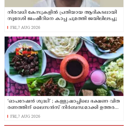
നിരവധി കേസുകളിൽ പ്രതിയായ ആദികടലായി
സ്വദേശി ജംഷീറിനെ കാപ്പ ചുമത്തി ജയിലിലടച്ചു
FRI,7 AUG 2026
‘ഓ​പ​റേ​ഷ​ൻ ശു​ദ്ധി’ ; ക​ള്ളു​ഷാ​പ്പി​ലെ ഭ​ക്ഷ​ണ വി​ത​
ര​ണ​ത്തി​ന് ലൈ​സ​ൻ​സ് നി​ർ​ബ​ന്ധ​മാ​ക്കി ഉ​ത്ത​ര​വി​
റ​ക്കി എ​ക്​​സൈ​സ്​ വ​കു​പ്പ്​
FRI,7 AUG 2026