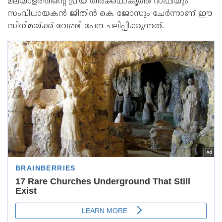
മലയാളത്തിന്റെ പ്രിയ തിരക്കഥാകൃത്ത് റാഫിയും
സംവിധായകൻ ജിതിൻ കെ ജോസും ചേർന്നാണ് ഈ
സിനിമയ്ക്ക് വേണ്ടി പേന ചലിപ്പിക്കുന്നത്.