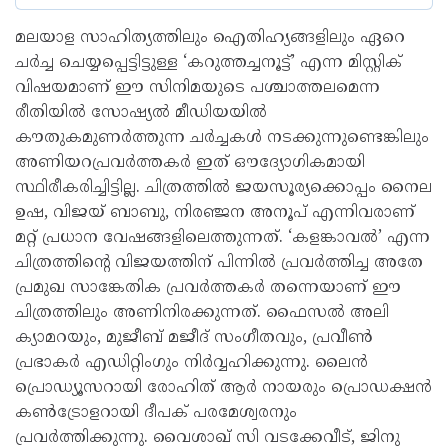
മലയാള സാഹിത്യത്തിലും ഐതിഹ്യങ്ങളിലും ഏറെ
ചർച്ച ചെയ്യപ്പെട്ടിട്ടുള്ള ‘കറുത്തച്ചനൂട്ട്’ എന്ന മിസ്റ്റിക്
വിഷയമാണ് ഈ സിനിമയുടെ പശ്ചാത്തലമെന്ന
രീതിയിൽ സോഷ്യൽ മീഡിയയിൽ
കൗതുകമുണർത്തുന്ന ചർച്ചകൾ നടക്കുന്നുണ്ടെങ്കിലും
അണിയറപ്രവർത്തകർ ഇത് ഔദ്യോഗികമായി
സ്ഥിരീകരിച്ചിട്ടില്ല. ചിത്രത്തിൽ ജയസൂര്യക്കൊപ്പം നൈല
ഉഷ, വിജയ് ബാബു, നിരഞ്ജന അനൂപ് എന്നിവരാണ്
മറ്റ് പ്രധാന വേഷങ്ങളിലെത്തുന്നത്. ‘കളങ്കാവൽ’ എന്ന
ചിത്രത്തിന്റെ വിജയത്തിന് പിന്നിൽ പ്രവർത്തിച്ച അതേ
പ്രമുഖ സാങ്കേതിക പ്രവർത്തകർ തന്നെയാണ് ഈ
ചിത്രത്തിലും അണിനിരക്കുന്നത്. ഫൈസൽ അലി
ക്യാമറയും, മുജീബ് മജീദ് സംഗീതവും, പ്രവീൺ
പ്രഭാകർ എഡിറ്റിംഗും നിർവ്വഹിക്കുന്നു. ലൈൻ
പ്രൊഡ്യൂസറായി രോഹിത് ആർ നായരും പ്രൊഡക്ഷൻ
കൺട്രോളറായി ദീപക് പരമേശ്വരനും
പ്രവർത്തിക്കുന്നു. വൈശാഖ് സി വടക്കേവീട്, ജിനു