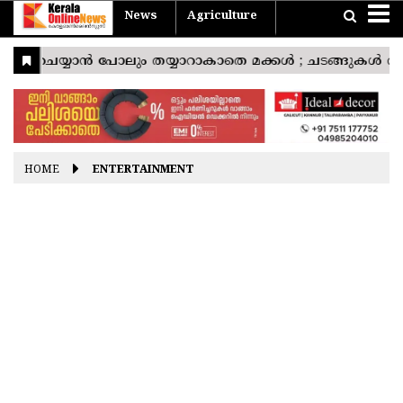
News
Agriculture
Home
Travel
Agriculture
News
Sports
Entertainment
Health
Business
Pravasi
Technology
Lifestyle
Devotional
Photostories
Nattuvarthakal
Vishu
Konspecial
യാത്ര
കാർഷികം
Easter
Good
Ramayana
Onam
Christmas
Friday
Masam
India
THIRUVANANTHAPURAM
World
KOLLAM
Kerala
PATHANAMTHITTA
HOME
ENTERTAINMENT
ALAPPUZHA
KOTTAYAM
IDUKKI
ERNAKULAM
THRISSUR
PALAKKAD
MALAPPURAM