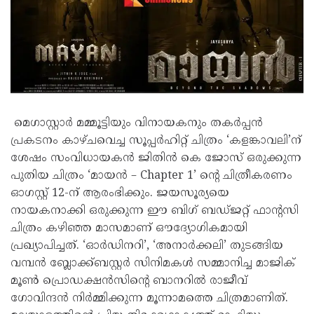
മെഗാസ്റ്റാർ മമ്മൂട്ടിയും വിനായകനും തകർപ്പൻ
പ്രകടനം കാഴ്ചവെച്ച സൂപ്പർഹിറ്റ് ചിത്രം ‘കളങ്കാവലി’ന്
ശേഷം സംവിധായകൻ ജിതിൻ കെ ജോസ് ഒരുക്കുന്ന
പുതിയ ചിത്രം ‘മായൻ – Chapter 1’ ന്റെ ചിത്രീകരണം
ഓഗസ്റ്റ് 12-ന് ആരംഭിക്കും. ജയസൂര്യയെ
നായകനാക്കി ഒരുക്കുന്ന ഈ ബിഗ് ബഡ്ജറ്റ് ഫാന്റസി
ചിത്രം കഴിഞ്ഞ മാസമാണ് ഔദ്യോഗികമായി
പ്രഖ്യാപിച്ചത്. ‘ഓർഡിനറി’, ‘അനാർക്കലി’ തുടങ്ങിയ
വമ്പൻ ബ്ലോക്ക്ബസ്റ്റർ സിനിമകൾ സമ്മാനിച്ച മാജിക്
മൂൺ പ്രൊഡക്ഷൻസിന്റെ ബാനറിൽ രാജീവ്
ഗോവിന്ദൻ നിർമ്മിക്കുന്ന മൂന്നാമത്തെ ചിത്രമാണിത്.