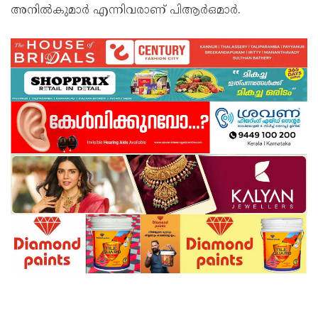
അനിൽകുമാർ എന്നിവരാണ് പിആർഒമാർ.