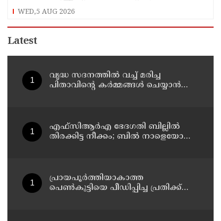
നീക്കങ്ങള്‍ക്കേറ്റ തിരിച്ചടിയെന്ന് സിപിഎം
WED,5 AUG 2026
Latest
വൃദ്ധ സദനത്തില്‍ വച്ച് മരിച്ച
പിതാവിന്റെ കര്‍മ്മങ്ങള്‍ ചെയ്യാന്‍
പോലും തയ്യാറാകാതെ മക്കള്‍ ;
ചടങ്ങുകള്‍ വീഡിയോ കോളിലൂടെ
ലൈവായി കണ്ടു !
എഫ്‌സിആര്‍എ ഭേദഗതി ബില്ലില്‍
തിരക്കിട്ട നീക്കം; ബില്‍ നാളെയോ
മറ്റന്നാളോ കൊണ്ടുവന്നേക്കും
പ്രായപൂര്‍ത്തിയാകാത്ത
പെണ്‍കുട്ടിയെ പീഡിപ്പിച്ച പ്രതിക്ക്
ആറ് വര്‍ഷം കഠിനതടവും 60,000 രൂപ
പിഴയും