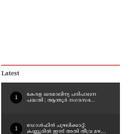
Latest
കേരള ഖരമാലിന്യ പരിപാലന
പദ്ധതി ; ആന്തൂർ നഗരസഭ
സന്ദർശിച്ച് ലോക ബാങ്ക്
പ്രതിനിധികൾ
ഡോള്‍ഫിന്‍ ചുഴലിക്കാറ്റ്;
കണ്ണൂരിൽ ഇന്ന് അതി തീവ്ര മഴ,