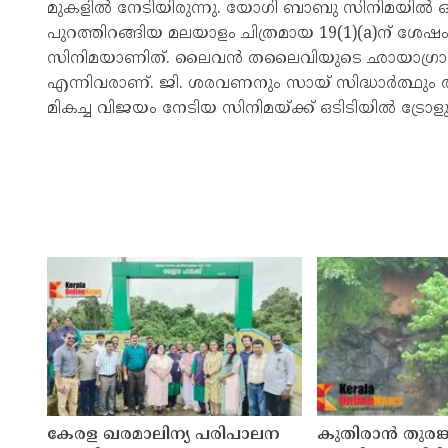
മുകളിൽ നേടിയിരുന്നു. യോഗി ബാബു സിനിമയിൽ ഒരു
പുറത്തിറങ്ങിയ മലയാളം ചിത്രമായ 19(1)(a)ന് ശേഷം 
സിനിമയാണിത്. ലൈവൻ തലൈവിയുടെ ഛായാഗ്രാഹക
എന്നിവരാണ്. ജി. ശരവണനും സായ് സിദ്ധാർത്ഥും
മികച്ച വിജയം നേടിയ സിനിമയ്ക്ക് ഒടിടിയിൽ ട്രോളുക
കേരള ഖരമാലിന്യ പരിപാലന
കുതിരാന്‍ തുരങ്