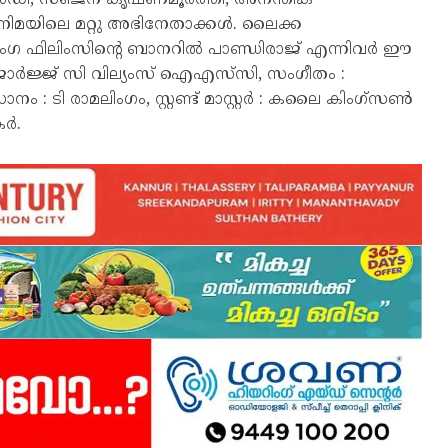
മയിലെ മറ്റു അഭിനേതാക്കൾ. ലൈക്ക
 ഫിലിംസിന്റെ ബാനറിൽ പാണ്ഡിരാജ് എന്നിവർ ഈ
 ജോർജ്ജ് സി വില്യംസ് ഐഎസ്‌സി, സംഗീതം :
ം : ടി രാമലിംഗം, സ്റ്റണ്ട് മാസ്റ്റർ : കലൈ കിംഗ്സൺ
കർ.