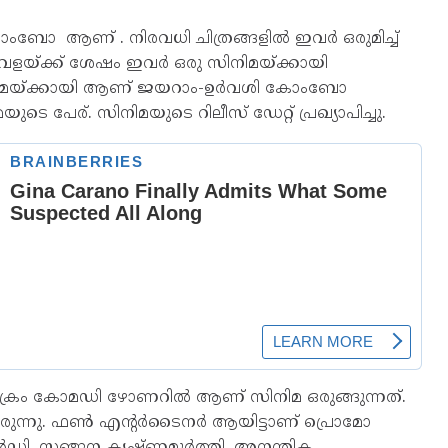
ോംബോ ആണ് . നിരവധി ചിത്രങ്ങളിൽ ഇവർ ഒരുമിച്ച്
ു ഇടവേളയ്ക്ക് ശേഷം ഇവർ ഒരു സിനിമയ്ക്കായി
് സിനിമയ്ക്കായി ആണ് ജയറാം-ഉർവശി കോംബോ
െ പേര്. സിനിമയുടെ റിലീസ് ഡേറ്റ് പ്രഖ്യാപിച്ചു.
 ക്രൈം കോമഡി ഴോണറിൽ ആണ് സിനിമ ഒരുങ്ങുന്നത്.
നിരുന്നു. ഫൺ എന്റർടൈനർ ആയിട്ടാണ് പ്രൊമോ
സാൻഡി, സഞ്ജന കൃഷ്ണമൂർത്തി, അനന്തിക