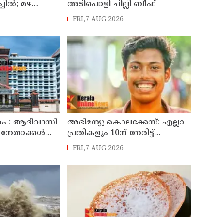
ചില്‍; മഴ
അടിപൊളി ചില്ലി ബീഫ്
ആശങ്ക
FRI,7 AUG 2026
രം : ആദിവാസി
അഭിമന്യു കൊലക്കേസ്: എല്ലാ
നേതാക്കൾക്ക്
പ്രതികളും 10ന്‌ നേരിട്ട്‌
 വിചാരണ
ഹാജരാകണമെന്ന്‌ കർശന
FRI,7 AUG 2026
 സൂക്ഷ്മ
നിർദേശം
തുണ്ടെന്ന്