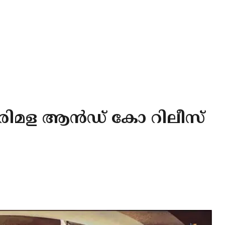
പരിമള ആൻഡ് കോ റിലീസ്