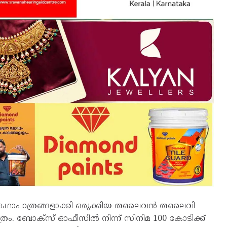
ര കഥാപാത്രങ്ങളാക്കി ഒരുക്കിയ തലൈവൻ തലൈവി
രം. ബോക്സ് ഓഫീസിൽ നിന്ന് സിനിമ 100 കോടിക്ക്