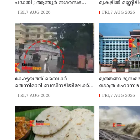
പദ്ധതി ; ആന്തൂർ നഗരസഭ
മുകളില്‍ മണ്ണിടിച്
സന്ദർശിച്ച് ലോക ബാങ്ക്
തുടരുന്നതിൽ 
FRI,7 AUG 2026
FRI,7 AUG 2026
പ്രതിനിധികൾ
കോട്ടയത്ത്‌ ബൈക്ക്
മുത്തങ്ങ ഭൂസമ
തെന്നിമാറി ബസിനടിയിലേക്ക്
ഗോത്ര മഹാസഭ 
മറിഞ്ഞു; യുവതിക്ക്
ശിക്ഷ വിധിച്ച
FRI,7 AUG 2026
FRI,7 AUG 2026
ദാരുണാന്ത്യം
കോടതി ഉത്തരവ്
പരിശോധനക്ക്
വിധേയമാക്കേണ്ട
ഹൈകോടതി