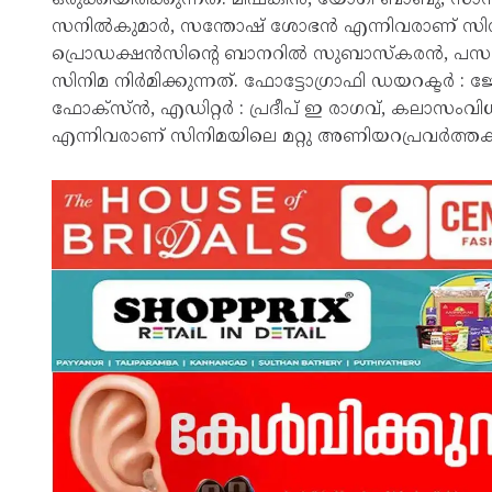
സനിൽകുമാർ, സന്തോഷ് ശോഭൻ എന്നിവരാണ് സിനി
പ്രൊഡക്ഷൻസിന്റെ ബാനറിൽ സുബാസ്കരൻ, പസംഗ
സിനിമ നിർമിക്കുന്നത്. ഫോട്ടോഗ്രാഫി ഡയറക്ടർ :
ഫോക്സ്ൻ, എഡിറ്റർ : പ്രദീപ് ഇ രാഗവ്, കലാസംവിധാന
എന്നിവരാണ് സിനിമയിലെ മറ്റു അണിയറപ്രവർത്ത