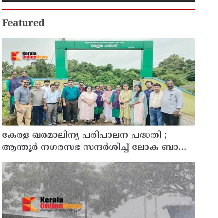
Featured
കേരള ഖരമാലിന്യ പരിപാലന പദ്ധതി ;
ആന്തൂർ നഗരസഭ സന്ദർശിച്ച് ലോക ബാങ്ക്
പ്രതിനിധികൾ