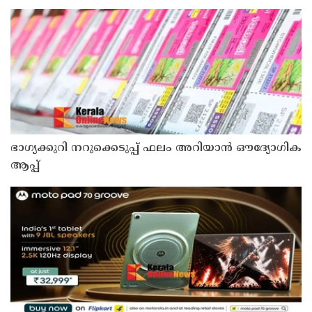
മടങ്ങി
ഭാഗ്യക്കുറി നറുക്കെടുപ്പ് ഫലം അറിയാൻ ഔദ്യോഗിക
ആപ്പ്