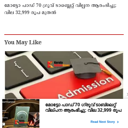
മോട്ടോ പാഡ് 70 ഗ്രൂവ് ടാബ്ലെറ്റ് വില്പന ആരംഭിച്ചു;
വില 32,999 രൂപ മുതൽ
You May Like
പ്ലസ് വൺ സ്‌കൂൾ/കോമ്പിനേഷൻ ട്രാൻസ്ഫർ
അഡ്മിഷൻ ആഗസ്ത് 10, 11 തീയതികളിൽ
പ്ലസ് വൺ രണ്ടാം സപ്ലിമെന്ററി അലോട്ട്‌മെന്റിനു ശേഷമുള്ള