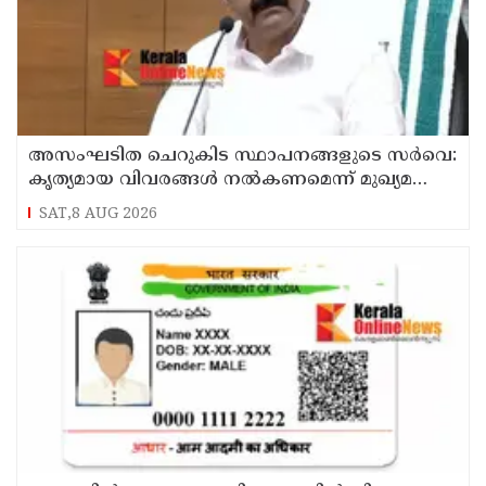
അസംഘടിത ചെറുകിട സ്ഥാപനങ്ങളുടെ സർവെ:
കൃത്യമായ വിവരങ്ങൾ നൽകണമെന്ന് മുഖ്യമന്ത്രി
വി ഡി സതീശൻ
SAT,8 AUG 2026