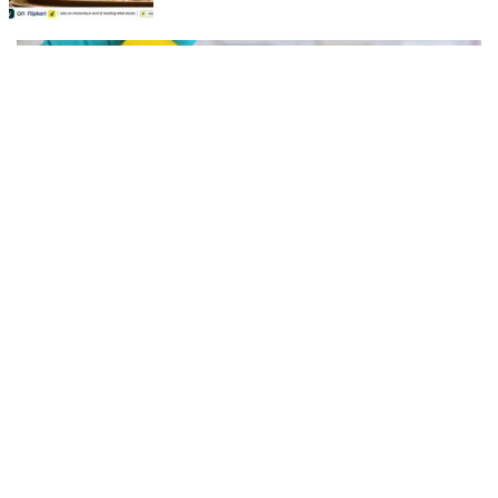
ഒഴിവുകളിൽ ജില്ല / ജില്ലാന്തര സ്‌കൂൾ/കോമ്പിനേഷൻ ട്രാൻസ്ഫർ
അലോട്ട്‌മെന്റിനായി അപേക്ഷിക്കാനുള്ള അവസരം ആഗസ്റ്റ് 7 ന്
വൈകിട്ട് 4 മണി വരെ നൽകിയിരുന്നു
നിപയിൽ നിന്ന് പൂർണമുക്തി; മെഡിക്കൽ
കോളേജിൽ ചികിത്സയിലിരുന്ന 43കാരൻ വീട്ടിലേക്ക്
മടങ്ങി
നിപ രോഗം ബാധിച്ച് കോഴിക്കോട് ഗവ. മെഡിക്കൽ കോളേജ്
ആശുപത്രിയിൽ ചികിത്സയിലിരുന്ന ഫറോക്ക് സ്വദേശിയായ
43കാരനെ ഡിസ്ചാർജ് ചെയ്തു.