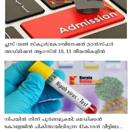
പ്ലസ് വൺ സ്‌കൂൾ/കോമ്പിനേഷൻ ട്രാൻസ്ഫർ
അഡ്മിഷൻ ആഗസ്ത് 10, 11 തീയതികളിൽ
നിപയിൽ നിന്ന് പൂർണമുക്തി; മെഡിക്കൽ
കോളേജിൽ ചികിത്സയിലിരുന്ന 43കാരൻ വീട്ടിലേക്ക്