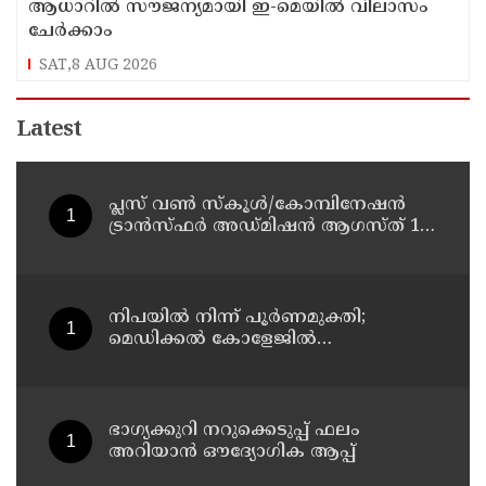
ആധാറിൽ സൗജന്യമായി ഇ-മെയിൽ വിലാസം
ചേർക്കാം
SAT,8 AUG 2026
Latest
പ്ലസ് വൺ സ്‌കൂൾ/കോമ്പിനേഷൻ
ട്രാൻസ്ഫർ അഡ്മിഷൻ ആഗസ്ത് 10,
11 തീയതികളിൽ
നിപയിൽ നിന്ന് പൂർണമുക്തി;
മെഡിക്കൽ കോളേജിൽ
ചികിത്സയിലിരുന്ന 43കാരൻ
വീട്ടിലേക്ക് മടങ്ങി
ഭാഗ്യക്കുറി നറുക്കെടുപ്പ് ഫലം
അറിയാൻ ഔദ്യോഗിക ആപ്പ്