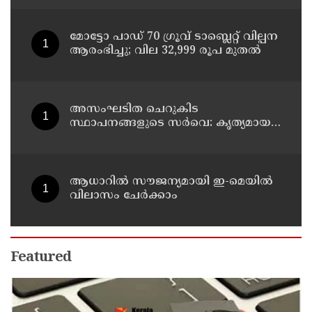
മോട്ടോ പാഡ് 70 ഗ്രൂവ് ടാബ്ലെറ്റ് വില്പന
ആരംഭിച്ചു; വില 32,999 രൂപ മുതൽ
അസംഘടിത ചെറുകിട
സ്ഥാപനങ്ങളുടെ സർവെ: കൃത്യമായ
വിവരങ്ങൾ നൽകണമെന്ന് മുഖ്യമന്ത്രി
വി ഡി സതീശൻ
ആധാറിൽ സൗജന്യമായി ഇ-മെയിൽ
വിലാസം ചേർക്കാം
Featured