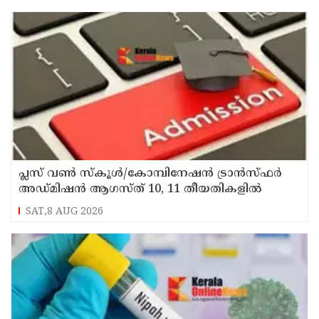
പ്ലസ് വൺ സ്‌കൂൾ/കോമ്പിനേഷൻ ട്രാൻസ്ഫർ
അഡ്മിഷൻ ആഗസ്ത് 10, 11 തീയതികളിൽ
SAT,8 AUG 2026