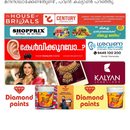
മനസിലാക്കേണ്ടതുണ്ട്', പവന്‍ കല്യാണ്‍ പറഞ്ഞു.