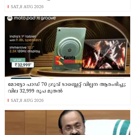
SAT,8 AUG 2026
മോട്ടോ പാഡ് 70 ഗ്രൂവ് ടാബ്ലെറ്റ് വില്പന ആരംഭിച്ചു;
വില 32,999 രൂപ മുതൽ
SAT,8 AUG 2026