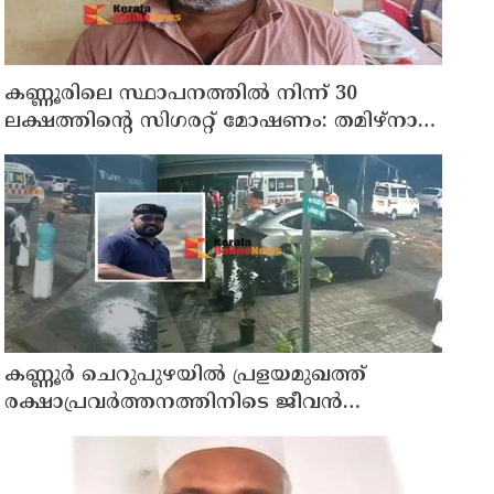
കണ്ണൂരിലെ സ്ഥാപനത്തിൽ നിന്ന് 30
ലക്ഷത്തിന്റെ സിഗരറ്റ് മോഷണം: തമിഴ്‌നാട്
സ്വദേശിയായ സെയിൽസ്മാൻ
തെങ്കാശിയിൽ പിടിയിൽ
കണ്ണൂർ ചെറുപുഴയിൽ പ്രളയമുഖത്ത്
രക്ഷാപ്രവർത്തനത്തിനിടെ ജീവൻ
നഷ്ടപ്പെട്ട ആർ. രാജേഷിൻ്റെ ഭൗതിക
ശരീരത്തോട് അനാദരവ് കാണിച്ചതായി
ആരോപണം