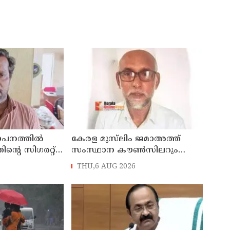
ഥാപനത്തിൽ
കേരള മുസ്‌ലിം ജമാഅത്ത്
തിന്റെ സിഗരറ്റ്
സംസ്ഥാന കൗൺസിലറും
നാട്
തളിപ്പറമ്പിലെ മുതിർന്ന മാധ്യമ
THU,6 AUG 2026
സെയിൽസ്മാൻ
പ്രവർത്തകനുമായ ബി എ
പിടിയിൽ
അലി മൊഗ്രാൽ നിര്യാതനായി