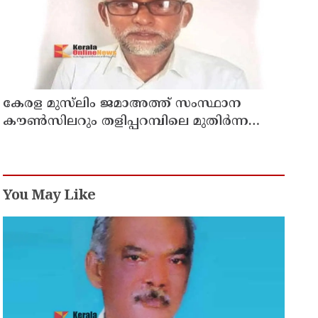
കേരള മുസ്‌ലിം ജമാഅത്ത് സംസ്ഥാന
കൗൺസിലറും തളിപ്പറമ്പിലെ മുതിർന്ന
മാധ്യമ പ്രവർത്തകനുമായ ബി എ അലി
മൊഗ്രാൽ നിര്യാതനായി
You May Like