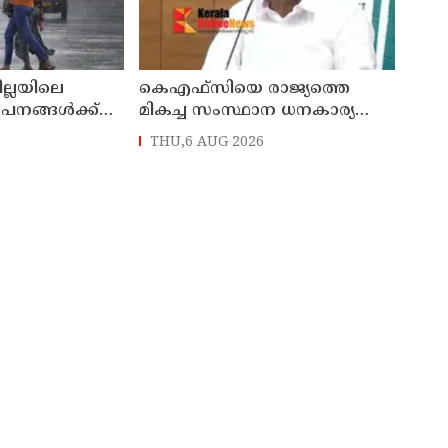
ില്ലയിലെ
കെഎഫ്‌സിയെ രാജ്യത്തെ
ഥാപനങ്ങൾക്ക്
മികച്ച സംസ്ഥാന ധനകാര്യ
സ്ഥാപനമാക്കും: മുഖ്യമന്ത്രി വി
THU,6 AUG 2026
ഡി സതീശൻ