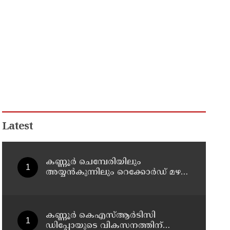
Latest
കണ്ണൂർ ചെമ്പേരിയിലും
അയ്യൻകുന്നിലും റെക്കോർഡ് മഴ ;
ഉദയഗിരിയിൽ നേരിയ
ഉരുൾപൊട്ടൽ; 13 പേരെ
ക്യാമ്പിലേക്ക് മാറ്റി
കണ്ണൂർ കെഎസ്ആർടിസി
ഡിപ്പോയുടെ വികസനത്തിന്