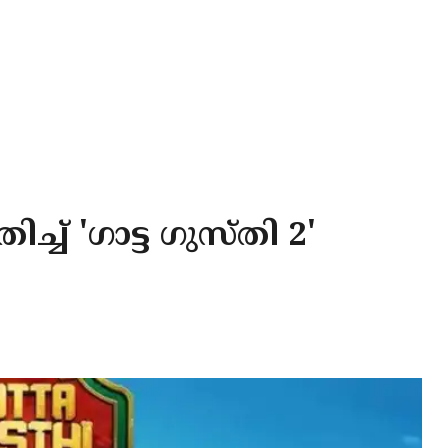
ച് 'ഗാട്ട ഗുസ്തി 2'