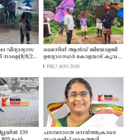
െ വിദ്യാഭ്യാസ
മൈനിങ് ആൻഡ്​ ജിയോളജി
് നാളെ(8/8/26)
ഉദ്യോഗസ്ഥർ കോളയാട് കൂവ
്ചു
ഉന്നതി സന്ദർശിച്ചു
FRI,7 AUG 2026
ില്ലയിൽ 139
പരമ്പരാഗത നെയ്ത്തുകാരെ
803 പേര്‍
സംരക്ഷിച്ച് കൈത്തറി