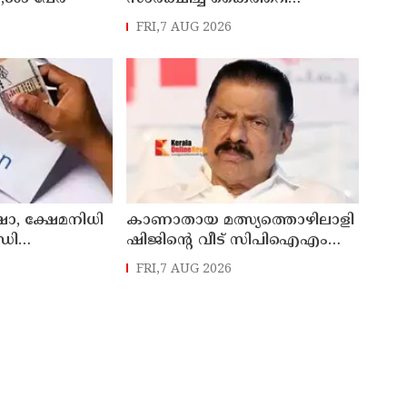
മേഖലയുടെ
FRI,7 AUG 2026
ആധുനികവത്കരണം
സാധ്യമാക്കും: ഡെപ്യൂട്ടി
സ്പീക്കർ ഷാനിമോൾ ഉസ്മാൻ
ഷാ, ക്ഷേമനിധി
കാണാതായ മത്സ്യത്തൊഴിലാളി
ഡി
ഷിജിന്റെ വീട് സിപിഐഎം
നൽകും
സംസ്ഥാന സെക്രട്ടറി എം.വി.
FRI,7 AUG 2026
ഗോവിന്ദൻ സന്ദർശിച്ചു