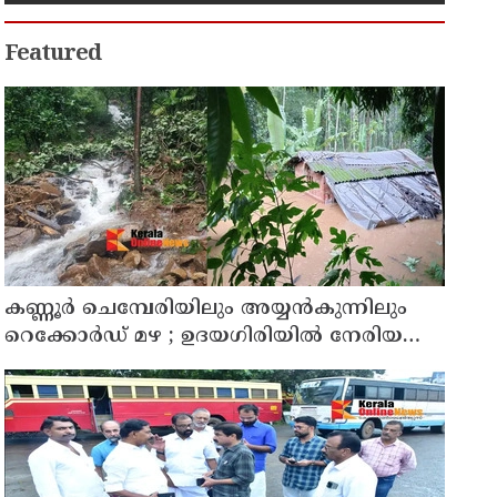
Featured
കണ്ണൂർ ചെമ്പേരിയിലും അയ്യൻകുന്നിലും
റെക്കോർഡ് മഴ ; ഉദയഗിരിയിൽ നേരിയ
ഉരുൾപൊട്ടൽ; 13 പേരെ ക്യാമ്പിലേക്ക് മാറ്റി