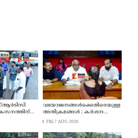
്ആർടിസി
വയോജനങ്ങൾക്കെതിരെയുള്ള
ികസനത്തിന്
അതിക്രമങ്ങൾ ; കർശന
്യാറാക്കി
നടപടി സ്വീകരിക്കുമെന്ന്
FRI,7 AUG 2026
 ടി ഒ മോഹനൻ
കമ്മീഷൻ