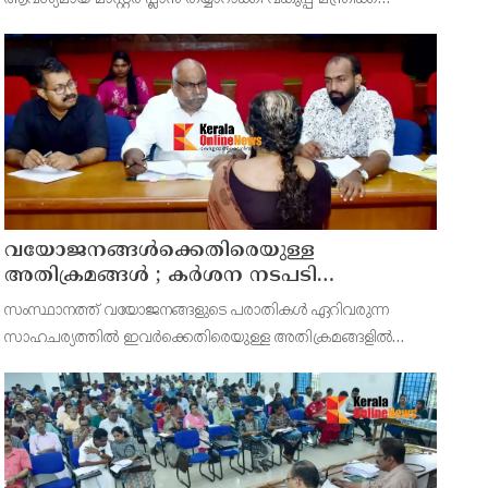
സമർപ്പിക്കുമെന്ന് അഡ്വ.ടി ഒ മോഹനൻ എംഎൽഎ
അറിയിച്ചു. ഡിപ്പോയ്ക്ക് നാല് ഏക്കറിൽ അധികം വരുന്ന
സ്ഥലമുണ്ട്
വയോജനങ്ങൾക്കെതിരെയുള്ള
അതിക്രമങ്ങൾ ; കർശന നടപടി
സ്വീകരിക്കുമെന്ന് കമ്മീഷൻ
സംസ്ഥാനത്ത് വയോജനങ്ങളുടെ പരാതികൾ ഏറിവരുന്ന
സാഹചര്യത്തിൽ ഇവർക്കെതിരെയുള്ള അതിക്രമങ്ങളിൽ
കർശന നടപടി സ്വീകരിക്കുമെന്ന് വയോജന കമ്മീഷൻ
ചെയർമാൻ അഡ്വ. കെ. സോമപ്രസാദ്.