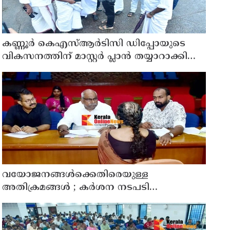
കണ്ണൂർ കെഎസ്ആർടിസി ഡിപ്പോയുടെ
വികസനത്തിന് മാസ്റ്റർ പ്ലാൻ തയ്യാറാക്കി
സമർപ്പിക്കും : ടി ഒ മോഹനൻ എം എൽ എ
വയോജനങ്ങൾക്കെതിരെയുള്ള
അതിക്രമങ്ങൾ ; കർശന നടപടി
സ്വീകരിക്കുമെന്ന് കമ്മീഷൻ