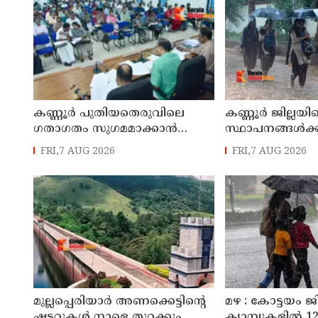
കണ്ണൂർ പുതിയതെരുവിലെ
കണ്ണൂർ ജില്ലയില
ഗതാഗതം സുഗമമാക്കാന്‍
സ്ഥാപനങ്ങള്‍ക്ക
നടപടികള്‍ സ്വീകരിക്കും
അവധി പ്രഖ്യാപിച
FRI,7 AUG 2026
FRI,7 AUG 2026
മുല്ലപ്പെരിയാർ അണക്കെട്ടിന്റെ
മഴ : കോട്ടയം ജ
ഷട്ടറുകൾ നാളെ തുറക്കും
ക്യാമ്പുകളിൽ 12,