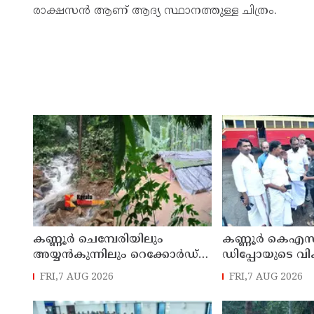
രാക്ഷസന്‍ ആണ് ആദ്യ സ്ഥാനത്തുള്ള ചിത്രം.
കണ്ണൂർ ചെമ്പേരിയിലും
കണ്ണൂർ കെഎസ
അയ്യൻകുന്നിലും റെക്കോർഡ്
ഡിപ്പോയുടെ വ
മഴ ; ഉദയഗിരിയിൽ നേരിയ
മാസ്റ്റർ പ്ലാൻ തയ
FRI,7 AUG 2026
FRI,7 AUG 2026
ഉരുൾപൊട്ടൽ; 13 പേരെ
സമർപ്പിക്കും :
ക്യാമ്പിലേക്ക് മാറ്റി
എം എൽ എ