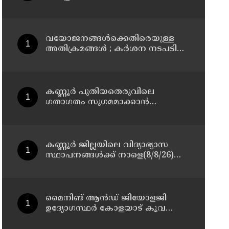
മാസ്റ്റർ പ്ലാൻ തയ്യാറാക്കി
സമർപ്പിക്കും : ടി ഒ മോഹനൻ എം
എൽ എ
വയോജനങ്ങൾക്കെതിരെയുള്ള
അതിക്രമങ്ങൾ ; കർശന നടപടി
സ്വീകരിക്കുമെന്ന് കമ്മീഷൻ
കണ്ണൂർ പുതിയതെരുവിലെ
ഗതാഗതം സുഗമമാക്കാന്‍
നടപടികള്‍ സ്വീകരിക്കും
കണ്ണൂർ ജില്ലയിലെ വിദ്യാഭ്യാസ
സ്ഥാപനങ്ങള്‍ക്ക് നാളെ(8/8/26)
അവധി പ്രഖ്യാപിച്ചു
മൈനിങ് ആൻഡ്​ ജിയോളജി
ഉദ്യോഗസ്ഥർ കോളയാട് കൂവ
ഉന്നതി സന്ദർശിച്ചു