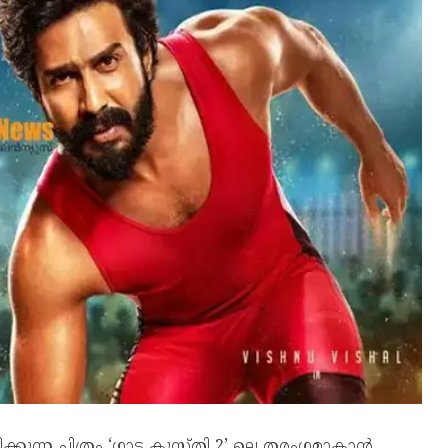
ക്കുന്ന ചിത്രം ‘ഗാട്ട കുസ്തി 2’ ലെ തരംഗമാകാൻ