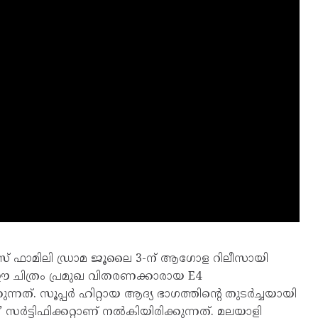
്സ് ഫാമിലി ഡ്രാമ ജൂലൈ 3-ന് ആഗോള റിലീസായി
 ചിത്രം പ്രമുഖ വിതരണക്കാരായ E4
നത്. സൂപ്പർ ഹിറ്റായ ആദ്യ ഭാഗത്തിന്റെ തുടർച്ചയായി
സർട്ടിഫിക്കറ്റാണ് നൽകിയിരിക്കുന്നത്. മലയാളി