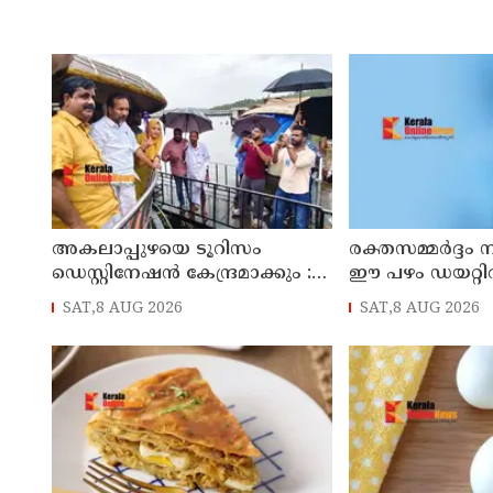
അകലാപ്പുഴയെ ടൂറിസം
രക്തസമ്മർദ്ദം ന
ഡെസ്റ്റിനേഷന്‍ കേന്ദ്രമാക്കും :
ഈ പഴം ഡയറ്റ
മന്ത്രി പി.സി വിഷ്ണുനാഥ്
ഉൾപ്പെടുത്താം
SAT,8 AUG 2026
SAT,8 AUG 2026