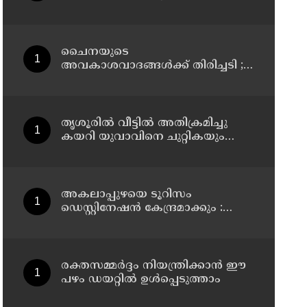
ക്വാര്‍ട്ടേഴ്സില്‍ ഹെഡ്
കോണ്‍സ്റ്റബിളിനെ മരിച്ച നിലയില്‍
കണ്ടെത്തി
ചൈനയുടെ
അവകാശവാദങ്ങൾക്ക് തിരിച്ചടി ;
അരുണാചൽ പ്രദേശിലെ 27
സ്ഥലങ്ങൾക്ക് ഔദ്യോഗിക
പേരുകൾ നൽകി ഇന്ത്യ
തൃശൂരിൽ വീട്ടിൽ അതിക്രമിച്ചു
കയറി യുവാവിനെ ചുറ്റികയും
ജാക്കി ലിവറും ഉപയോഗിച്ച്
തലക്കടിച്ച് കൊലപ്പെടുത്താൻ
ശ്രമിച്ച കേസ് : രണ്ടു പേർ പിടിയിൽ
അകലാപ്പുഴയെ ടൂറിസം
ഡെസ്റ്റിനേഷന്‍ കേന്ദ്രമാക്കും :
മന്ത്രി പി.സി വിഷ്ണുനാഥ്
രക്തസമ്മർദ്ദം നിയന്ത്രിക്കാൻ ഈ
പഴം ഡയറ്റിൽ ഉൾപ്പെടുത്താം