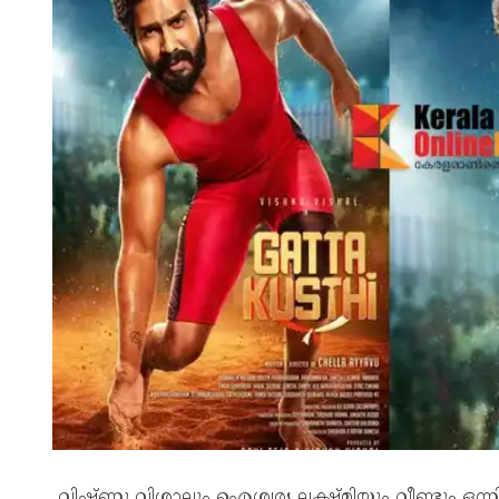
വിഷ്ണു വിശാലും ഐശ്വര്യ ലക്ഷ്മിയും വീണ്ടും ഒന്നി