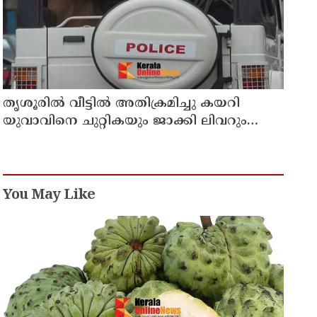
തൃശൂരിൽ വീട്ടിൽ അതിക്രമിച്ചു കയറി
യുവാവിനെ ചുറ്റികയും ജാക്കി ലിവറും
ഉപയോഗിച്ച് തലക്കടിച്ച് കൊലപ്പെടുത്താൻ
ശ്രമിച്ച കേസ് : രണ്ടു പേർ പിടിയിൽ
You May Like