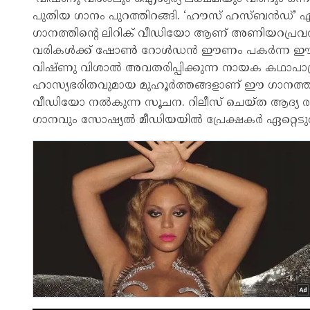
പുതിയ ഗാനം പുറത്തിറങ്ങി. ‘ഹൗസ് ഹസ്ബൻഡ്’ എന്ന് 
ഗാനത്തിന്റെ ലിറിക് വീഡിയോ ആണ് അണിയറപ്രവർത്
വരികൾക്ക് ഷോൺ റോൾഡൻ ഈണം പകർന്ന ഈ ഗാനം
വിഷ്ണു വിശാൽ അവതരിപ്പിക്കുന്ന നായക കഥാപാത്
ഹാസ്യഭരിതവുമായ മുഹൂർത്തങ്ങളാണ് ഈ ഗാനത്തിൽ ഉ
വീഡിയോ നൽകുന്ന സൂചന. റിലീസ് ചെയ്ത ആദ്യ രണ്
ഗാനവും സോഷ്യൽ മീഡിയയിൽ പ്രേക്ഷകർ ഏറ്റെടുത