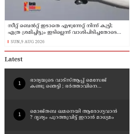
സീറ്റ് ബെല്‍റ്റ് ഇടാതെ എഴുന്നേറ്റ് നിന്ന് കുട്ടി;
എത്ര ശ്രമിച്ചിട്ടും ഇടില്ലെന്ന് വാശിപിടിച്ചതോടെ
വിമാനം റദ്ദാക്കി
SUN,9 AUG 2026
Latest
ഭാര്യയുടെ വാട്സ്ആപ്പ് മെസേജ്
കണ്ടു ഞെട്ടി ; ഭര്‍ത്താവിനെ
കൊലപ്പെടുത്തി മരണം
റോഡപകടമാക്കി മാറ്റാന്‍
കാമുകനുമായി പദ്ധതിയിട്ട
യുവതിയും സുഹൃത്തും ഒളിവില്‍
മൊജ്തബ ഖമനെയി ആരോഗ്യവാന്‍
? ദൃശ്യം പുറത്തുവിട്ട് ഇറാന്‍ മാധ്യമം