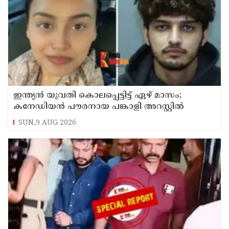
ഇന്ത്യന്‍ യുവതി കൊലപ്പെട്ടിട്ട് ഏഴ് മാസം;
കനേഡിയന്‍ പൗരനായ പങ്കാളി അറസ്റ്റില്‍
SUN,9 AUG 2026