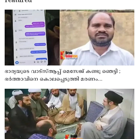
Featured
ഭാര്യയുടെ വാട്സ്ആപ്പ് മെസേജ് കണ്ടു ഞെട്ടി ;
ഭര്‍ത്താവിനെ കൊലപ്പെടുത്തി മരണം
റോഡപകടമാക്കി മാറ്റാന്‍ കാമുകനുമായി
പദ്ധതിയിട്ട യുവതിയും സുഹൃത്തും ഒളിവില്‍