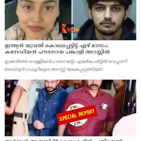
ഇന്ത്യന്‍ യുവതി കൊലപ്പെട്ടിട്ട് ഏഴ് മാസം;
കനേഡിയന്‍ പൗരനായ പങ്കാളി അറസ്റ്റില്‍
ഇക്കഴിഞ്ഞ വെള്ളിയാഴ്ച ടൊറന്റോ എയര്‍പോര്‍ട്ടില്‍ വെച്ചാണ്
അബ്ദുള്‍ ഗഫൂറിയുടെ അറസ്റ്റ് രേഖപ്പെടുത്തിയത്.