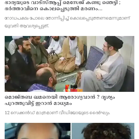
ഭാര്യയുടെ വാട്സ്ആപ്പ് മെസേജ് കണ്ടു ഞെട്ടി ;
ഭര്‍ത്താവിനെ കൊലപ്പെടുത്തി മരണം
റോഡപകടമാക്കി മാറ്റാന്‍ കാമുകനുമായി
റോഡപകടം പോലെ തോന്നിപ്പിച്ച് കൊലപ്പെടുത്തണമെന്നുമാണ്
പദ്ധതിയിട്ട യുവതിയും സുഹൃത്തും ഒളിവില്‍
യുവതി ആവശ്യപ്പെട്ടത്.
മൊജ്തബ ഖമനെയി ആരോഗ്യവാന്‍ ? ദൃശ്യം
പുറത്തുവിട്ട് ഇറാന്‍ മാധ്യമം
12 സെക്കന്‍ഡ് മാത്രമാണ് വീഡിയോയുടെ ദൈര്‍ഘ്യം.