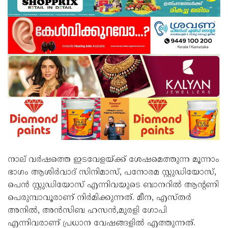
നാല് വർഷത്തെ ഇടവേളയ്ക്ക് ശേഷമെത്തുന്ന മൂന്നാം
ഭാഗം ആശിർവാദ് സിനിമാസ്, പനോരമ സ്റ്റുഡിയോസ്,
പെൻ സ്റ്റുഡിയോസ് എന്നിവയുടെ ബാനറിൽ ആന്റണി
പെരുമ്പാവൂരാണ് നിർമിക്കുന്നത്. മീന, എസ്തർ
അനിൽ, അൻസിബ ഹസൻ,മുരളി ഗോപി
എന്നിവരാണ് പ്രധാന വേഷങ്ങളിൽ എത്തുന്നത്.