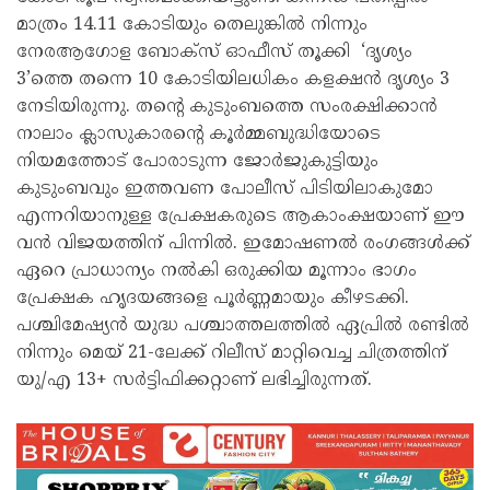
മാത്രം 14.11 കോടിയും തെലുങ്കിൽ നിന്നും
നേരആഗോള ബോക്‌സ് ഓഫീസ് തൂക്കി ‘ദൃശ്യം
3’ത്തെ തന്നെ 10 കോടിയിലധികം കളക്ഷൻ ദൃശ്യം 3
നേടിയിരുന്നു. തന്റെ കുടുംബത്തെ സംരക്ഷിക്കാൻ
നാലാം ക്ലാസുകാരന്റെ കൂർമ്മബുദ്ധിയോടെ
നിയമത്തോട് പോരാടുന്ന ജോർജുകുട്ടിയും
കുടുംബവും ഇത്തവണ പോലീസ് പിടിയിലാകുമോ
എന്നറിയാനുള്ള പ്രേക്ഷകരുടെ ആകാംക്ഷയാണ് ഈ
വൻ വിജയത്തിന് പിന്നിൽ. ഇമോഷണൽ രംഗങ്ങൾക്ക്
ഏറെ പ്രാധാന്യം നൽകി ഒരുക്കിയ മൂന്നാം ഭാഗം
പ്രേക്ഷക ഹൃദയങ്ങളെ പൂർണ്ണമായും കീഴടക്കി.
പശ്ചിമേഷ്യൻ യുദ്ധ പശ്ചാത്തലത്തിൽ ഏപ്രിൽ രണ്ടിൽ
നിന്നും മെയ് 21-ലേക്ക് റിലീസ് മാറ്റിവെച്ച ചിത്രത്തിന്
യു/എ 13+ സർട്ടിഫിക്കറ്റാണ് ലഭിച്ചിരുന്നത്.