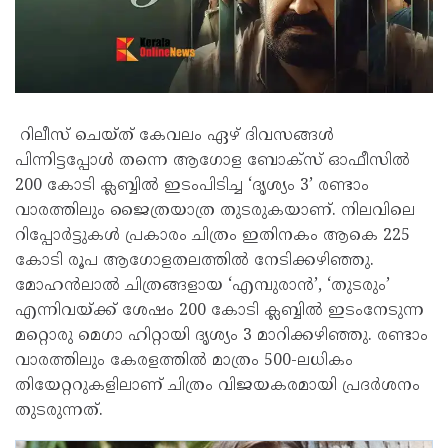
റിലീസ് ചെയ്ത് കേവലം ഏഴ് ദിവസങ്ങൾ
പിന്നിട്ടപ്പോൾ തന്നെ ആഗോള ബോക്‌സ് ഓഫീസിൽ
200 കോടി ക്ലബ്ബിൽ ഇടംപിടിച്ച ‘ദൃശ്യം 3’ രണ്ടാം
വാരത്തിലും ജൈത്രയാത്ര തുടരുകയാണ്. നിലവിലെ
റിപ്പോർട്ടുകൾ പ്രകാരം ചിത്രം ഇതിനകം ആകെ 225
കോടി രൂപ ആഗോളതലത്തിൽ നേടിക്കഴിഞ്ഞു.
മോഹൻലാൽ ചിത്രങ്ങളായ ‘എമ്പുരാൻ’, ‘തുടരും’
എന്നിവയ്ക്ക് ശേഷം 200 കോടി ക്ലബ്ബിൽ ഇടംനേടുന്ന
മറ്റൊരു മെഗാ ഹിറ്റായി ദൃശ്യം 3 മാറിക്കഴിഞ്ഞു. രണ്ടാം
വാരത്തിലും കേരളത്തിൽ മാത്രം 500-ലധികം
തിയേറ്ററുകളിലാണ് ചിത്രം വിജയകരമായി പ്രദർശനം
തുടരുന്നത്.