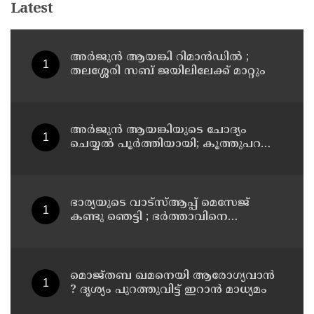
Latest
അര്‍ജുന്‍ ആയങ്കി റിമാന്‍ഡില്‍ ;
തലശ്ശേരി സബ് ജയിലിലേക്ക് മാറ്റും
അര്‍ജുന്‍ ആയങ്കിയുടെ ചോദ്യം
ചെയ്യല്‍ പൂര്‍ത്തിയായി; കൂത്തുപറമ്പ്
മജിസ്ട്രേറ്റിന് മുൻപില്‍ ഹാജരാക്കും
ഭാര്യയുടെ വാട്സ്ആപ്പ് മെസേജ്
കണ്ടു ഞെട്ടി ; ഭര്‍ത്താവിനെ
കൊലപ്പെടുത്തി മരണം
റോഡപകടമാക്കി മാറ്റാന്‍
കാമുകനുമായി പദ്ധതിയിട്ട
യുവതിയും സുഹൃത്തും ഒളിവില്‍
മൊജ്തബ ഖമനെയി ആരോഗ്യവാന്‍
? ദൃശ്യം പുറത്തുവിട്ട് ഇറാന്‍ മാധ്യമം