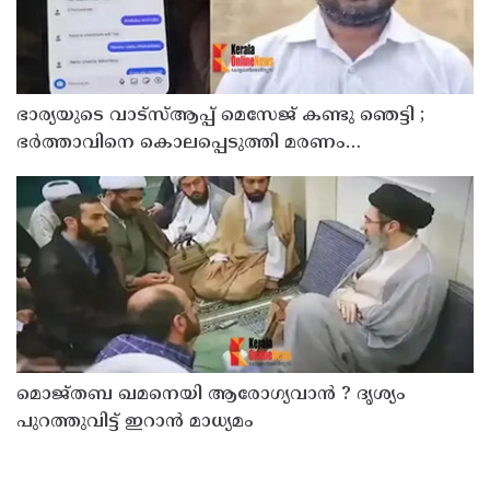
ഭാര്യയുടെ വാട്സ്ആപ്പ് മെസേജ് കണ്ടു ഞെട്ടി ;
ഭര്‍ത്താവിനെ കൊലപ്പെടുത്തി മരണം
റോഡപകടമാക്കി മാറ്റാന്‍ കാമുകനുമായി
പദ്ധതിയിട്ട യുവതിയും സുഹൃത്തും ഒളിവില്‍
മൊജ്തബ ഖമനെയി ആരോഗ്യവാന്‍ ? ദൃശ്യം
പുറത്തുവിട്ട് ഇറാന്‍ മാധ്യമം