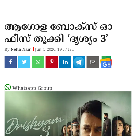
KOZHIKODE
WAYANAD
ആഗോള ബോക്‌സ് ഓ
KANNUR
ഫീസ് തൂക്കി ‘ദൃശ്യം 3’
KASARAGOD
By
Neha Nair
Jun 4, 2026, 19:57 IST
Whatsapp Group