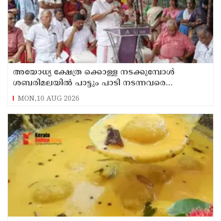
അയോധ്യ ക്ഷേത്ര ക്കൊള്ള നടക്കുമ്പോൾ
ശബരിമലയിൽ പാട്ടും പാടി നടന്നവരെ
കാണാനില്ല ; ഇ.പി.ജയരാജൻ
MON,10 AUG 2026