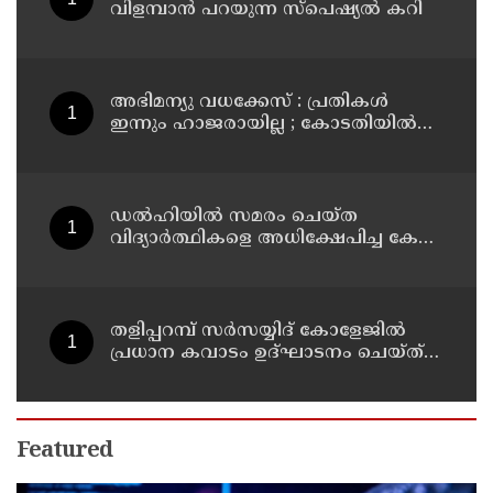
വിളമ്പാൻ പറയുന്ന സ്പെഷ്യൽ കറി
അഭിമന്യു വധക്കേസ് : പ്രതികൾ
ഇന്നും ഹാജരായില്ല ; കോടതിയിൽ
മാധ്യമപ്രവർത്തകരുള്ളതിനാൽ
ഹാജരാകാൻ ബുദ്ധിമുട്ടെന്ന്
പ്രതികൾ
ഡൽഹിയിൽ സമരം ചെയ്ത
വിദ്യാർത്ഥികളെ അധിക്ഷേപിച്ച കേസ്
; ടി ജി മോഹൻദാസ് കുറ്റം സമ്മതിച്ചു
തളിപ്പറമ്പ് സർസയ്യിദ് കോളേജിൽ
പ്രധാന കവാടം ഉദ്ഘാടനം ചെയ്ത്
പൂർവ്വ വിദ്യാർത്ഥിയും വ്യവസായ
മന്ത്രിയുമായ പി കെ കുഞ്ഞാലിക്കുട്ടി
Featured