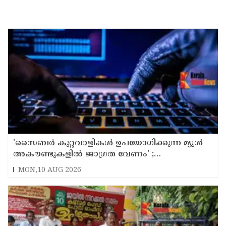
'സൈബര്‍ കുറ്റവാളികള്‍ ഉപയോഗിക്കുന്ന മ്യൂള്‍
അകൗണ്ടുകളില്‍ ജാഗ്രത വേണം' ;
നിര്‍ദേശവുമായി പൊലീസ്
MON,10 AUG 2026