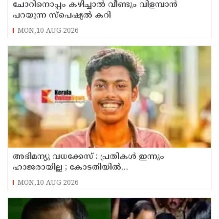
ചോറിനൊപ്പം കഴിച്ചാൽ വീണ്ടും വിളമ്പാൻ
പറയുന്ന സ്പെഷ്യൽ കറി
MON,10 AUG 2026
അഭിമന്യു വധക്കേസ് : പ്രതികൾ ഇന്നും
ഹാജരായില്ല ; കോടതിയിൽ
മാധ്യമപ്രവർത്തകരുള്ളതിനാൽ ഹാജരാകാൻ
MON,10 AUG 2026
ബുദ്ധിമുട്ടെന്ന് പ്രതികൾ