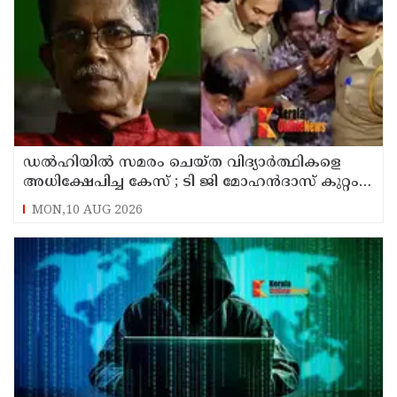
ഡൽഹിയിൽ സമരം ചെയ്ത വിദ്യാർത്ഥികളെ
അധിക്ഷേപിച്ച കേസ് ; ടി ജി മോഹൻദാസ് കുറ്റം
സമ്മതിച്ചു
MON,10 AUG 2026