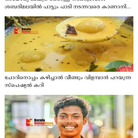
ശബരിമലയിൽ പാട്ടും പാടി നടന്നവരെ കാണാനില്ല ;
ഇ.പി.ജയരാജൻ
ചോറിനൊപ്പം കഴിച്ചാൽ വീണ്ടും വിളമ്പാൻ പറയുന്ന
സ്പെഷ്യൽ കറി