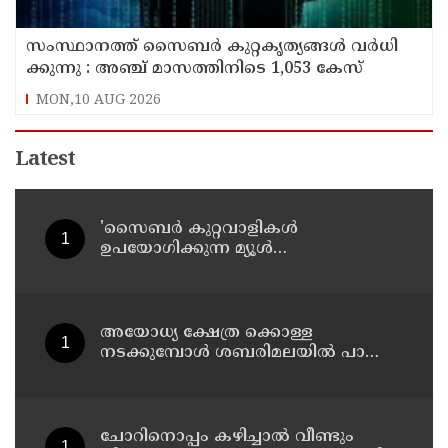
സം​സ്ഥാ​ന​ത്ത് സൈ​ബ​ര്‍ കു​റ്റ​കൃ​ത്യ​ങ്ങ​ൾ വ​ർ​ധി​
ക്കു​ന്നു : അഞ്ച്​ മാസത്തിനിടെ 1,053 കേസ്
MON,10 AUG 2026
Latest
'സൈബര്‍ കുറ്റവാളികള്‍
ഉപയോഗിക്കുന്ന മ്യൂള്‍
അകൗണ്ടുകളില്‍ ജാഗ്രത വേണം' ;
നിര്‍ദേശവുമായി പൊലീസ്
അയോധ്യ ക്ഷേത്ര ക്കൊള്ള
നടക്കുമ്പോൾ ശബരിമലയിൽ പാട്ടും
പാടി നടന്നവരെ കാണാനില്ല ;
ഇ.പി.ജയരാജൻ
ചോറിനൊപ്പം കഴിച്ചാൽ വീണ്ടും