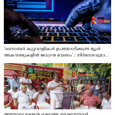
'സൈബര്‍ കുറ്റവാളികള്‍ ഉപയോഗിക്കുന്ന മ്യൂള്‍
അകൗണ്ടുകളില്‍ ജാഗ്രത വേണം' ; നിര്‍ദേശവുമായി
പൊലീസ്
അയോധ്യ ക്ഷേത്ര ക്കൊള്ള നടക്കുമ്പോൾ