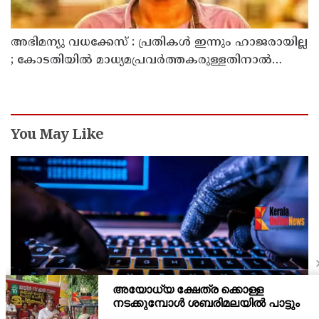
അഭിമന്യു വധക്കേസ് : പ്രതികൾ ഇന്നും ഹാജരായില്ല
; കോടതിയിൽ മാധ്യമപ്രവർത്തകരുള്ളതിനാൽ
ഹാജരാകാൻ ബുദ്ധിമുട്ടെന്ന് പ്രതികൾ
You May Like
'സൈബര്‍ കുറ്റവാളികള്‍ ഉപയോഗിക്കുന്ന മ്യൂള്‍
അകൗണ്ടുകളില്‍ ജാഗ്രത വേണം' ; നിര്‍ദേശവുമായി