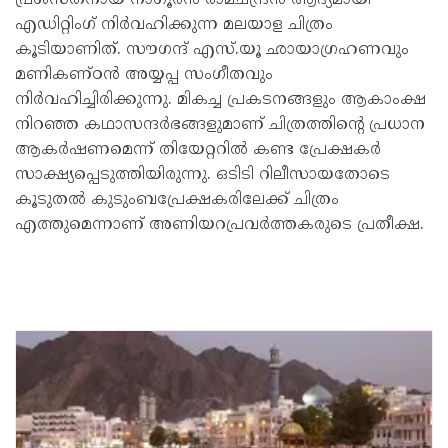
എഡിറ്റിംഗ് നിർവഹിക്കുന്ന മലയാള ചിത്രം
കൂടിയാണിത്. സൗഗന്ദ് എസ്.യൂ ഛായാഗ്രഹണവും
മണികണ്ഠൻ അയ്യപ്പ സംഗീതവും
നിർവഹിച്ചിരിക്കുന്നു. മികച്ച പ്രകടനങ്ങളും ആകാംക്ഷ
നിറഞ്ഞ കഥാസന്ദർഭങ്ങളുമാണ് ചിത്രത്തിന്റെ പ്രധാന
ആകർഷണമെന്ന് തിയേറ്ററിൽ കണ്ട പ്രേക്ഷകർ
സാക്ഷ്യപ്പെടുത്തിയിരുന്നു. ഒടിടി റിലീസായതോടെ
കൂടുതൽ കുടുംബപ്രേക്ഷകരിലേക്ക് ചിത്രം
എത്തുമെന്നാണ് അണിയറപ്രവർത്തകരുടെ പ്രതീക്ഷ.