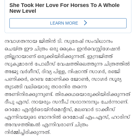
നവാഗതനായ ജിതിൻ ടി. സുരേഷ് സംവിധാനം
ചെയ്ത ഈ ചിത്രം ഒരു ക്രൈം ഇൻവെസ്റ്റിഗേഷൻ
ത്രില്ലറായാണ് ഒരുക്കിയിരിക്കുന്നത്. ഇന്ദ്രജിത്ത്
സുകുമാരൻ പോലീസ് വേഷത്തിലെത്തുന്ന ചിത്രത്തിൽ
അജു വർഗീസ്, ദിവ്യ പിള്ള, നിഷാന്ത് സാഗർ, രഞ്ജി
പണിക്കർ, റെബ മോണിക്ക ജോൺ, സാഗർ സൂര്യ
തുടങ്ങി വലിയൊരു താരനിര തന്നെ
അണിനിരക്കുന്നുണ്ട്. തിരക്കഥയൊരുക്കിയിരിക്കുന്നത്
ദീപു എസ്. നായരും സന്ദീപ് സദാനന്ദനും ചേർന്നാണ്.
റെമോ എന്റർടെയ്ൻമെന്റ്സ്, മലബാർ ടാക്കീസ്
എന്നിവയുടെ ബാനറിൽ റെമോഷ് എം.എസ്, ഹാരിസ്
അമ്പഴത്തിങ്കൽ എന്നിവരാണ് ചിത്രം
നിർമ്മിച്ചിരിക്കുന്നത്.