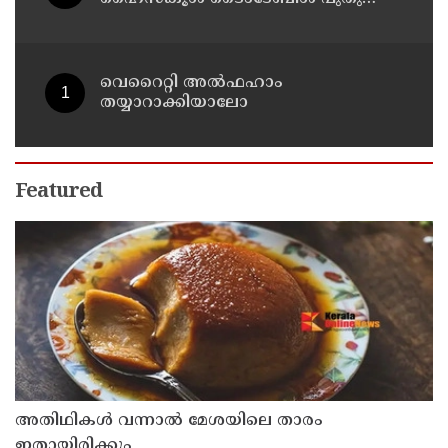
പ്രസിദ്ധീകരിച്ചു
വെറൈറ്റി അൽഫഹാം
തയ്യാറാക്കിയാലോ
Featured
അതിഥികൾ വന്നാൽ മേശയിലെ താരം
ഇതായിരിക്കും