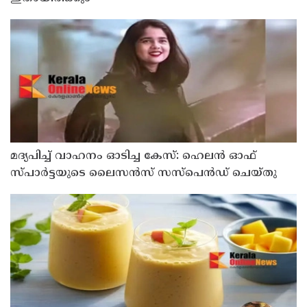
മദ്യപിച്ച് വാഹനം ഓടിച്ച കേസ്: ഹെലൻ ഓഫ്
സ്പാർട്ടയുടെ ലൈസൻസ് സസ്പെൻഡ് ചെയ്തു