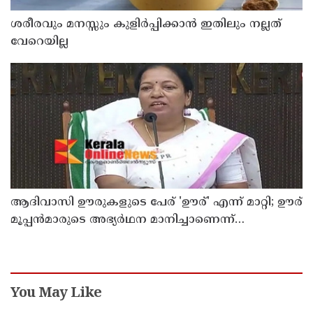
ശരീരവും മനസ്സും കുളിർപ്പിക്കാൻ ഇതിലും നല്ലത്
വേറെയില്ല
ആദിവാസി ഊരുകളുടെ പേര് 'ഊര്' എന്ന് മാറ്റി; ഊര്
മൂപ്പന്‍മാരുടെ അഭ്യര്‍ഥന മാനിച്ചാണെന്ന്
പട്ടികജാതി-പട്ടികവര്‍ഗ വികസന മന്ത്രി കെ എ
തുളസി
You May Like