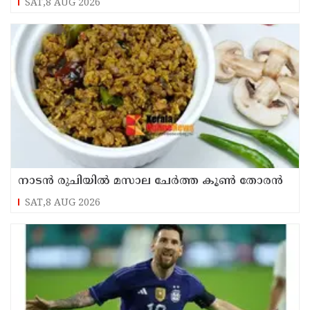
SAT,8 AUG 2026
നാടൻ രുചിയിൽ മസാല ചേർത്ത കൂൺ തോരൻ
SAT,8 AUG 2026