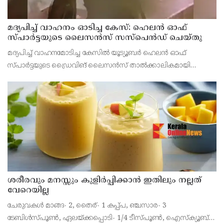
മദ്യപിച്ച് വാഹനം ഓടിച്ച കേസ്: ഹെലൻ ഓഫ്
സ്പാർട്ടയുടെ ലൈസൻസ് സസ്പെൻഡ് ചെയ്തു
മദ്യപിച്ച് വാഹനമോടിച്ച കേസിൽ യൂട്യൂബർ ഹെലൻ ഓഫ്
സ്പാർട്ടയുടെ ഡ്രൈവിങ് ലൈസൻസ് താൽക്കാലികമായി
റദ്ദാക്കി. മൂന്ന് മാസത്തേക്കാണ് ലൈസൻസ് സസ്പെൻഡ്
ചെയ്തത്. കഴിഞ്ഞ മാസമാണ് മദ്യപിച്ച് വാഹനമോടിച്ചതിനു
ധന്യയ്ക്ക
ശരീരവും മനസ്സും കുളിർപ്പിക്കാൻ ഇതിലും നല്ലത്
വേറെയില്ല
ചേരുവകൾ മാങ്ങ- 2, തൈര്- 1 കപ്പ്പ, ഞ്ചസാര- 3
ടേബിൾസ്പൂൺ, ഏലയ്ക്കപ്പൊടി- 1/4 ടീസ്പൂൺ, ഐസ്ക്യൂബ്-