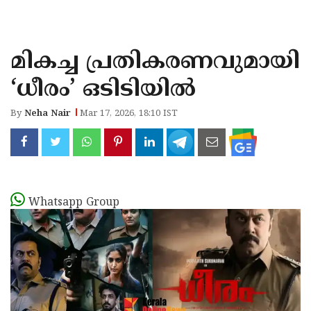
KOZHIKODE
WAYANAD
മികച്ച പ്രതികരണവുമായി
KANNUR
‘ധീരം’ ഒടിടിയിൽ
KASARAGOD
By
Neha Nair
Mar 17, 2026, 18:10 IST
Whatsapp Group