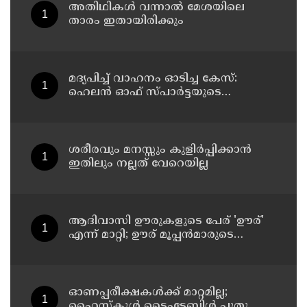
അതിഥികൾ വന്നാൽ മേശയിലെ
താരം ഇതായിരിക്കും
മദ്യപിച്ച് വാഹനം ഓടിച്ച കേസ്:
ഹെലൻ ഓഫ് സ്പാർട്ടയുടെ
ലൈസൻസ് സസ്പെൻഡ് ചെയ്തു
ശരീരവും മനസ്സും കുളിർപ്പിക്കാൻ
ഇതിലും നല്ലത് വേറെയില്ല
ആദിവാസി ഊരുകളുടെ പേര് 'ഊര്'
എന്ന് മാറ്റി; ഊര് മൂപ്പന്‍മാരുടെ
അഭ്യര്‍ഥന മാനിച്ചാണെന്ന്
പട്ടികജാതി-പട്ടികവര്‍ഗ വികസന
മന്ത്രി കെ എ തുളസി
ഓണപ്പരീക്ഷകള്‍ക്ക് മാറ്റമില്ല;
ഹൈസ്കൂള്‍ ടൈംടേബിള്‍ പുതുക്കി