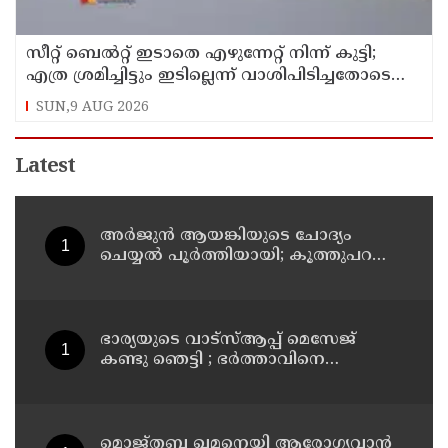
സീറ്റ് ബെല്‍റ്റ് ഇടാതെ എഴുന്നേറ്റ് നിന്ന് കുട്ടി;
എത്ര ശ്രമിച്ചിട്ടും ഇടില്ലെന്ന് വാശിപിടിച്ചതോടെ
വിമാനം റദ്ദാക്കി
SUN,9 AUG 2026
Latest
അര്‍ജുന്‍ ആയങ്കിയുടെ ചോദ്യം
ചെയ്യല്‍ പൂര്‍ത്തിയായി; കൂത്തുപറമ്പ്
മജിസ്ട്രേറ്റിന് മുൻപില്‍ ഹാജരാക്കും
ഭാര്യയുടെ വാട്സ്ആപ്പ് മെസേജ്
കണ്ടു ഞെട്ടി ; ഭര്‍ത്താവിനെ
കൊലപ്പെടുത്തി മരണം
റോഡപകടമാക്കി മാറ്റാന്‍
കാമുകനുമായി പദ്ധതിയിട്ട
യുവതിയും സുഹൃത്തും ഒളിവില്‍
മൊജ്തബ ഖമനെയി ആരോഗ്യവാന്‍