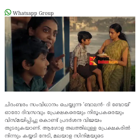
Whatsapp Group
ചിദംബരം സംവിധാനം ചെയ്യുന്ന 'ബാലൻ- ദി ബോയ്'
ഓരോ ദിവസവും പ്രേക്ഷകരെയും നിരൂപകരെയും
വിസ്മയിപ്പിച്ചു കൊണ്ട് പ്രദർശന വിജയം
തുടരുകയാണ്. ആഗോള തലത്തിലുള്ള പ്രേക്ഷകരിൽ
നിന്നും കയ്യടി നേടി, മലയാള സിനിമയുടെ