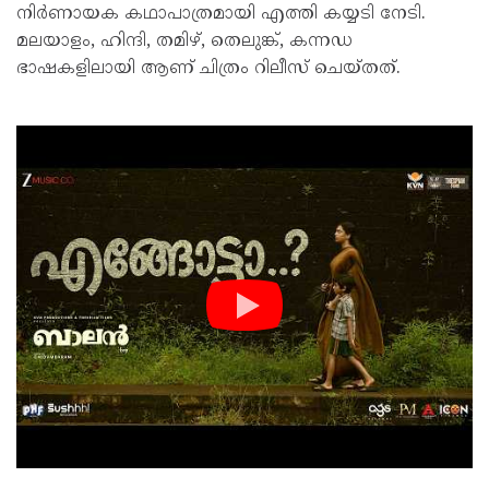
നിർണായക കഥാപാത്രമായി എത്തി കയ്യടി നേടി.
മലയാളം, ഹിന്ദി, തമിഴ്, തെലുങ്ക്, കന്നഡ
ഭാഷകളിലായി ആണ് ചിത്രം റിലീസ് ചെയ്തത്.