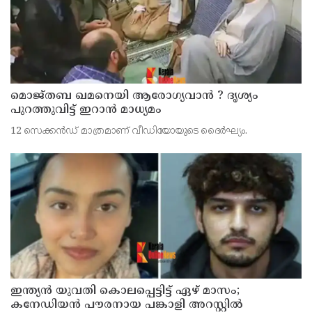
മൊജ്തബ ഖമനെയി ആരോഗ്യവാന്‍ ? ദൃശ്യം
പുറത്തുവിട്ട് ഇറാന്‍ മാധ്യമം
12 സെക്കന്‍ഡ് മാത്രമാണ് വീഡിയോയുടെ ദൈര്‍ഘ്യം.
ഇന്ത്യന്‍ യുവതി കൊലപ്പെട്ടിട്ട് ഏഴ് മാസം;
കനേഡിയന്‍ പൗരനായ പങ്കാളി അറസ്റ്റില്‍