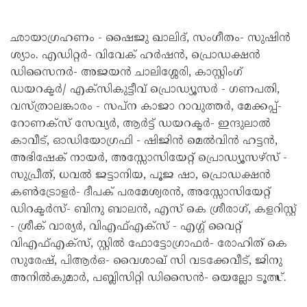
ഛായാഗ്രഹണം - ഷൈജു ഖാലിദ്, സംഗീതം- സുഷിൻ
ശ്യാം. എഡിറ്റർ- വിവേക് ഹർഷൻ, പ്രൊഡക്ഷൻ
ഡിസൈനർ- അജയൻ ചാലിശ്ശേരി, കാസ്റ്റിംഗ്
ഡയറക്ടർ/ എക്സികുട്ടീവ് പ്രൊഡ്യൂസർ - ഗണപതി,
വസ്ത്രാലങ്കാരം - സപ്ന കാജാ റാവുത്തർ, മേക്കപ്പ്-
റോണക്സ് സേവ്യർ, ആർട്ട് ഡയറക്ടർ- ഇന്ദുലാൽ
കാവീട്, ഓഡിയോഗ്രഫി - ഷിജിൻ മെൽവിൻ ഹട്ടൻ,
അഭിഷേക് നായർ, അസ്സോസിയേറ്റ് പ്രൊഡ്യൂസഴ്സ് -
സുപ്രീത്, ധവൽ ജട്ടാനിയ, പൂജ ഷാ, പ്രൊഡക്ഷൻ
കൺട്രോളർ- ദീപക് പരമേശ്വരൻ, അസ്സോസിയേറ്റ്
ഡിറക്ടർസ്- ബിനു ബാലൻ, എസ് കെ ശ്രീരാഗ്, കളറിസ്റ്റ്
- ശ്രീക് വാര്യർ, വിഎഫ്എക്സ് - എഗ്ഗ് വൈറ്റ്
വിഎഫ്എക്സ്, സ്റ്റിൽ ഫോട്ടോഗ്രാഫർ- രോഹിത് കെ
സുരേഷ്, പിആർഒ- വൈശാഖ് സി വടക്കേവീട്, ജിനു
അനിൽകുമാർ, പബ്ലിസിറ്റി ഡിസൈൻ- യെല്ലോ ടൂത്സ്.