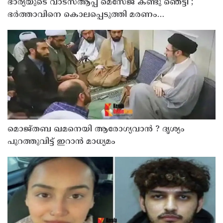
ഭാര്യയുടെ വാട്സ്ആപ്പ് മെസേജ് കണ്ടു ഞെട്ടി ;
ഭര്‍ത്താവിനെ കൊലപ്പെടുത്തി മരണം
റോഡപകടമാക്കി മാറ്റാന്‍ കാമുകനുമായി
പദ്ധതിയിട്ട യുവതിയും സുഹൃത്തും ഒളിവില്‍
മൊജ്തബ ഖമനെയി ആരോഗ്യവാന്‍ ? ദൃശ്യം
പുറത്തുവിട്ട് ഇറാന്‍ മാധ്യമം