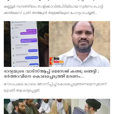
ഹാജരാക്കും
കണ്ണൂർ നഗരത്തിലെ താളിക്കാവിൽപിടിയിലായ സ്വർണം പൊട്ടി
ക്കൽകേസ് പ്രതി അര്‍ജുന്‍ ആയങ്കിയുടെ ചോദ്യം ചെയ്യല്‍
പൂര്‍ത്തിയായി. കൂത്തുപറമ്പ് മജിസ് ട്രേറ്റിന് മുന്നില്‍
ഭാര്യയുടെ വാട്സ്ആപ്പ് മെസേജ് കണ്ടു ഞെട്ടി ;
ഭര്‍ത്താവിനെ കൊലപ്പെടുത്തി മരണം
റോഡപകടമാക്കി മാറ്റാന്‍ കാമുകനുമായി
റോഡപകടം പോലെ തോന്നിപ്പിച്ച് കൊലപ്പെടുത്തണമെന്നുമാണ്
പദ്ധതിയിട്ട യുവതിയും സുഹൃത്തും ഒളിവില്‍
യുവതി ആവശ്യപ്പെട്ടത്.