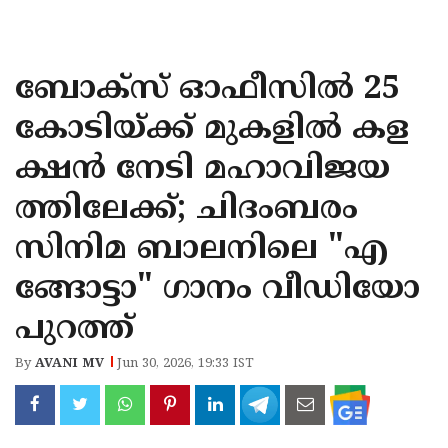
KOZHIKODE
WAYANAD
ബോക്സ് ഓഫീസിൽ 25
KANNUR
കോടിയ്ക്ക് മുകളിൽ കള
KASARAGOD
ക്ഷൻ നേടി മഹാവിജയ
ത്തിലേക്ക്; ചിദംബരം
സിനിമ ബാലനിലെ "എ
ങ്ങോട്ടാ" ഗാനം വീഡിയോ
പുറത്ത്
By
AVANI MV
Jun 30, 2026, 19:33 IST