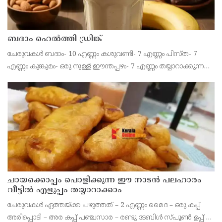
ബദാം ഹെൽത്തി ഡ്രിങ്ക്
ചേരുവകൾ ബദാം- 10 എണ്ണം കശുവണ്ടി- 7 എണ്ണം പിസ്ത- 7
എണ്ണം കുങ്കുമം- ഒരു നുള്ള് ഈന്തപ്പഴം- 7 എണ്ണം തയ്യാറാക്കുന്ന
വിധം ബദാം, കശുവണ്ടി, പിസ്ത, ഈന്തപ്പഴം കുരുകളഞ്ഞത്
എന്നിവ വെള്ളത്തിൽ കുതിർത്തു വയ്ക്കാം.
ചായക്കൊപ്പം പൊളിക്കുന്ന ഈ നാടൻ പലഹാരം
വീട്ടിൽ എളുപ്പം തയ്യാറാക്കാം
ചേരുവകൾ ഏത്തയ്ക്ക പഴുത്തത് – 2 എണ്ണം മൈദ – ഒരു കപ്പ്
അരിപ്പൊടി – അര കപ്പ് പഞ്ചസാര – രണ്ടു ടേബിൾ സ്പൂൺ ഉപ്പ് –