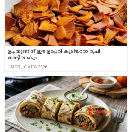
ഉച്ചയൂണിന് ഈ ഉപ്പേരി കൂടിയാൽ രുചി
ഇരട്ടിയാകും
MON,10 AUG 2026