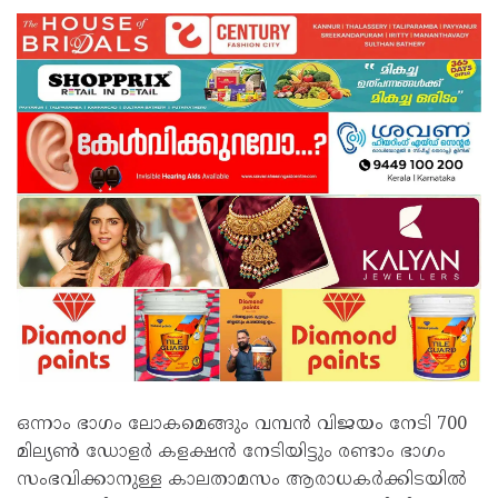
ഒന്നാം ഭാഗം ലോകമെങ്ങും വമ്പൻ വിജയം നേടി 700
മില്യൺ ഡോളർ കളക്ഷൻ നേടിയിട്ടും രണ്ടാം ഭാഗം
സംഭവിക്കാനുള്ള കാലതാമസം ആരാധകർക്കിടയിൽ