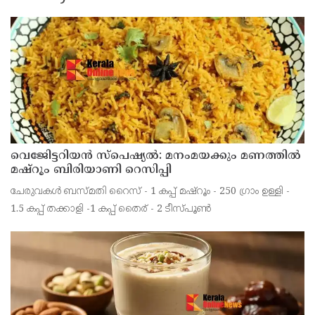
വെജിേട്ടറിയൻ സ്പെഷ്യൽ: മനംമയക്കും മണത്തിൽ
മഷ്‌റൂം ബിരിയാണി റെസിപ്പി
ചേരുവകൾ ബസ്മതി റൈസ് - 1 കപ്പ് മഷ്‌റൂം - 250 ഗ്രാം ഉള്ളി -
1.5 കപ്പ് തക്കാളി -1 കപ്പ് തൈര് - 2 ടീസ്പൂൺ