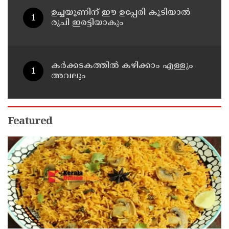
ഉച്ചയൂണിന് ഈ ഉപ്പേരി കൂടിയാൽ
രുചി ഇരട്ടിയാകും
കർക്കടകത്തിൽ കഴിക്കാം എള്ളും
അവലും
Featured