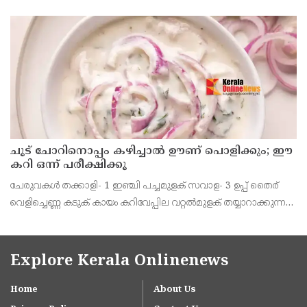
ഒരു നുള്ള് ബേക്കിങ് സോഡ – ഒരു നുളള് ജീരകം – ഒരു നുള്ള്
എണ്ണ – വറുക്കാൻ ആവശ്യത്തിന് വെള്ളം
ചൂട് ചോറിനൊപ്പം കഴിച്ചാൽ ഊണ് പൊളിക്കും; ഈ
കറി ഒന്ന് പരീക്ഷിക്കൂ
ചേരുവകൾ തക്കാളി- 1 ഇഞ്ചി പച്ചമുളക് സവാള- 3 ഉപ്പ് തൈര്
വെളിച്ചെണ്ണ കടുക് കായം കറിവേപ്പില വറ്റൽമുളക് തയ്യാറാക്കുന്ന
വിധം ഒരു ബൗളിലേയ്ക്ക് തക്കാളി, സവാള, പച്ചമുളക് എന്നിവ
ചെറുതായി അരിഞ്ഞെടുക്കാം. അതിലേയ
Explore Kerala Onlinenews
Home
About Us