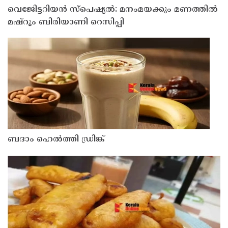
വെജിേട്ടറിയൻ സ്പെഷ്യൽ: മനംമയക്കും മണത്തിൽ
മഷ്‌റൂം ബിരിയാണി റെസിപ്പി
ബദാം ഹെൽത്തി ഡ്രിങ്ക്