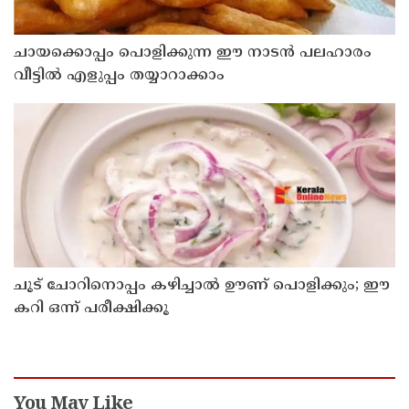
ചായക്കൊപ്പം പൊളിക്കുന്ന ഈ നാടൻ പലഹാരം
വീട്ടിൽ എളുപ്പം തയ്യാറാക്കാം
ചൂട് ചോറിനൊപ്പം കഴിച്ചാൽ ഊണ് പൊളിക്കും; ഈ
കറി ഒന്ന് പരീക്ഷിക്കൂ
You May Like