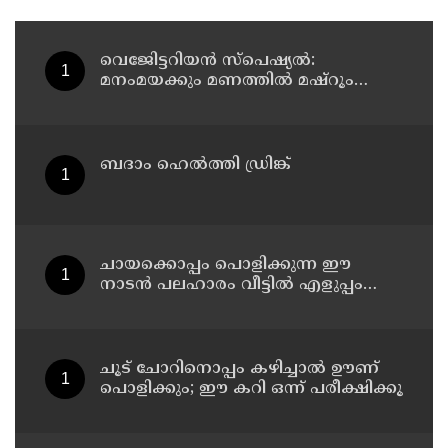
വെജിേട്ടറിയൻ സ്പെഷ്യൽ:
മനംമയക്കും മണത്തിൽ മഷ്‌റൂം
ബിരിയാണി റെസിപ്പി
ബദാം ഹെൽത്തി ഡ്രിങ്ക്
ചായക്കൊപ്പം പൊളിക്കുന്ന ഈ
നാടൻ പലഹാരം വീട്ടിൽ എളുപ്പം
തയ്യാറാക്കാം
ചൂട് ചോറിനൊപ്പം കഴിച്ചാൽ ഊണ്
പൊളിക്കും; ഈ കറി ഒന്ന് പരീക്ഷിക്കൂ