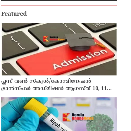
Featured
പ്ലസ് വൺ സ്‌കൂൾ/കോമ്പിനേഷൻ
ട്രാൻസ്ഫർ അഡ്മിഷൻ ആഗസ്ത് 10, 11
തീയതികളിൽ