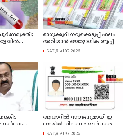
 പൂർണമുക്തി;
ഭാഗ്യക്കുറി നറുക്കെടുപ്പ് ഫലം
ോളേജിൽ
അറിയാൻ ഔദ്യോഗിക ആപ്പ്
ന്ന 43കാരൻ
SAT,8 AUG 2026
ി
റുകിട
ആധാറിൽ സൗജന്യമായി ഇ-
െ സർവെ:
മെയിൽ വിലാസം ചേർക്കാം
രങ്ങൾ
SAT,8 AUG 2026
്യമന്ത്രി വി