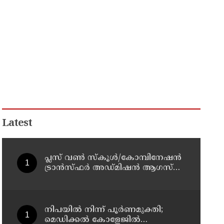
Latest
പ്ലസ് വൺ സ്‌കൂൾ/കോമ്പിനേഷൻ
ട്രാൻസ്ഫർ അഡ്മിഷൻ ആഗസ്ത്
10, 11 തീയതികളിൽ
നിപയിൽ നിന്ന് പൂർണമുക്തി;
മെഡിക്കൽ കോളേജിൽ