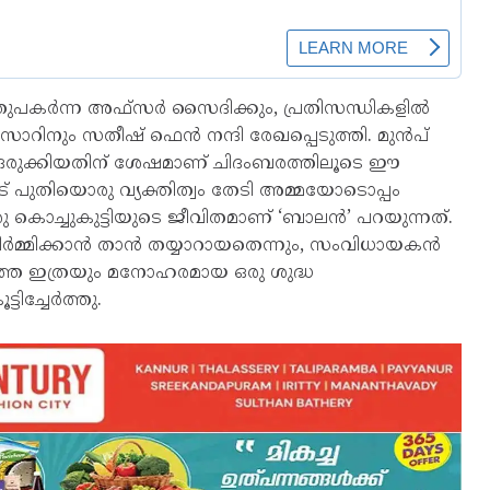
ുത്തുപകർന്ന അഫ്സർ സൈദിക്കും, പ്രതിസന്ധികളിൽ
് സാറിനും സതീഷ് ഫെൻ നന്ദി രേഖപ്പെടുത്തി. മുൻപ്
ം ഒരുക്കിയതിന് ശേഷമാണ് ചിദംബരത്തിലൂടെ ഈ
നീട് പുതിയൊരു വ്യക്തിത്വം തേടി അമ്മയോടൊപ്പം
ന ഒരു കൊച്ചുകുട്ടിയുടെ ജീവിതമാണ് ‘ബാലൻ’ പറയുന്നത്.
നിർമ്മിക്കാൻ താൻ തയ്യാറായതെന്നും, സംവിധായകൻ
ത്തെ ഇത്രയും മനോഹരമായ ഒരു ശുദ്ധ
ിച്ചേർത്തു.