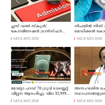
പ്ലസ് വൺ സ്‌കൂൾ/
നിപയിൽ നിന്ന്
കോമ്പിനേഷൻ ട്രാൻസ്ഫർ
മെഡിക്കൽ ക
അഡ്മിഷൻ ആഗസ്ത് 10, 11
ചികിത്സയിലിരു
SAT,8 AUG 2026
SAT,8 AUG 2026
തീയതികളിൽ
വീട്ടിലേക്ക് മടങ്ങ
മോട്ടോ പാഡ് 70 ഗ്രൂവ് ടാബ്ലെറ്റ്
അസംഘടിത ചെ
വില്പന ആരംഭിച്ചു; വില 32,999
സ്ഥാപനങ്ങളുട
രൂപ മുതൽ
കൃത്യമായ വിവ
SAT,8 AUG 2026
SAT,8 AUG 2026
നൽകണമെന്ന് മുഖ