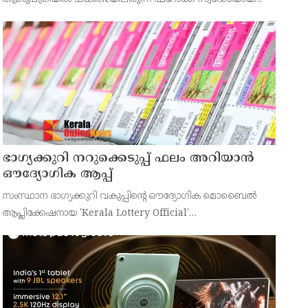
43കാരനെ ഡിസ്ചാർജ് ചെയ്തു.
ഭാഗ്യക്കുറി നറുക്കെടുപ്പ് ഫലം അറിയാൻ
ഔദ്യോഗിക ആപ്പ്
സംസ്ഥാന ഭാഗ്യക്കുറി വകുപ്പിന്റെ ഔദ്യോഗിക മൊബൈൽ
ആപ്ലിക്കേഷനായ 'Kerala Lottery Official'
പൊതുജനങ്ങൾക്ക് ലഭ്യമാണെന്ന് കേരള സംസ്ഥാന
ഭാഗ്യക്കുറി വകുപ്പ് ഡയറക്ടർ അഞ്ജു കെ എസ് അറിയിച്ചു.