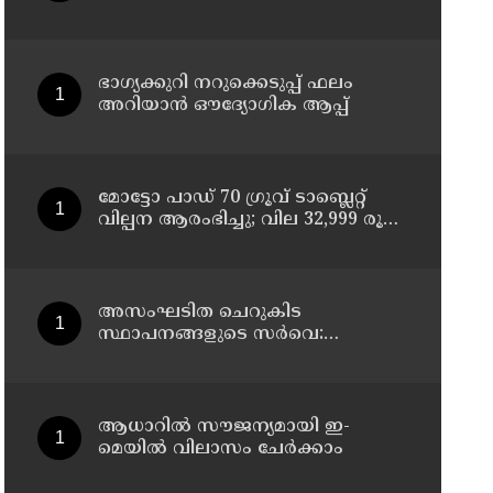
ചികിത്സയിലിരുന്ന 43കാരൻ
വീട്ടിലേക്ക് മടങ്ങി
ഭാഗ്യക്കുറി നറുക്കെടുപ്പ് ഫലം
അറിയാൻ ഔദ്യോഗിക ആപ്പ്
മോട്ടോ പാഡ് 70 ഗ്രൂവ് ടാബ്ലെറ്റ്
വില്പന ആരംഭിച്ചു; വില 32,999 രൂപ
മുതൽ
അസംഘടിത ചെറുകിട
സ്ഥാപനങ്ങളുടെ സർവെ:
കൃത്യമായ വിവരങ്ങൾ
നൽകണമെന്ന് മുഖ്യമന്ത്രി വി ഡി
സതീശൻ
ആധാറിൽ സൗജന്യമായി ഇ-
മെയിൽ വിലാസം ചേർക്കാം