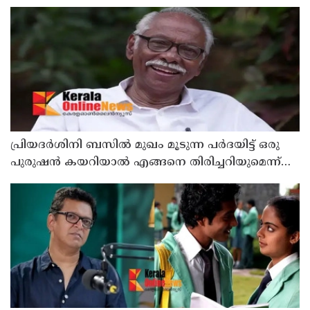
പ്രിയദർശിനി ബസിൽ മുഖം മൂടുന്ന പർദയിട്ട് ഒരു
പുരുഷൻ കയറിയാൽ എങ്ങനെ തിരിച്ചറിയുമെന്ന്
എംഎൻ കാരശ്ശേരി