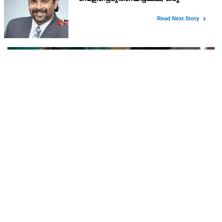
പുരുഷൻ കയറിയാൽ എങ്ങനെ തിരിച്ചറിയുമെന്ന്
എംഎൻ കാരശ്ശേരി
പ്രിയദർശിനി ബസിൽ മുഖം മൂടുന്ന പർദയിട്ട് ഒരു പുരുഷൻ
കയറിയാൽ എങ്ങനെ തിരിച്ചറിയുമെന്ന് എഴുത്തുകാരനും
സാമൂഹ്യപ്രവർത്തകനുമായ എം.എൻ. കാരശ്ശേരി. മുഖം മൂടുന്ന
പർദയായ നിഖാബ് എന്തുകൊണ്ടാണ് വലിയൊരു നിയമപ്രശ്നമാ
ആദ്യ ദിനം തിയേറ്ററില്‍ കൂവല്‍, നോട്ട് ബുക്ക്
പരാജയെപ്പെടുമെന്ന് ഉറപ്പിച്ചിരുന്നു; സഞ്ജയ്
സിനിമാജീവിതത്തിന്റെ തുടക്കം തന്നെ അങ്ങനെയൊരു
അവസ്ഥയിലൂടെയായിരുന്നു കടന്ന്‌പോയിരുന്നത്.