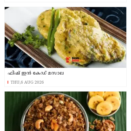
ഫിഷ് ഇൻ കേഡ് മസാല
THU,6 AUG 2026