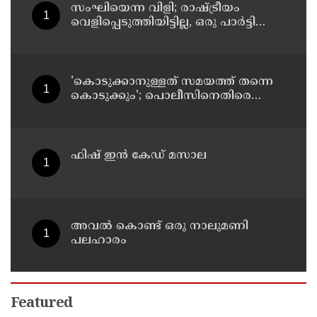
സംഘിയെന്ന വിളി; രാഷ്ട്രീയം
വെളിപ്പെടുത്തിയിട്ടില്ല, ഒരു പാര്‍ട്ടിയും
അംഗത്വത്തിന് സമീപിച്ചിട്ടില്ലെന്ന് ആര്‍
മാധവന്‍
'കൊടുക്കാനുള്ളത് സമയത്ത് തന്നെ
കൊടുക്കും'; പൊലീസിനെതിരെ
ഭീഷണി; അർജുൻ ആയങ്കിക്കെതിരെ
കേസെടുത്തു
ഫിഷ് ഇൻ കേഡ് മസാല
അവൽ കൊണ്ട് ഒരു നാലുമണി
പലഹാരം
Featured