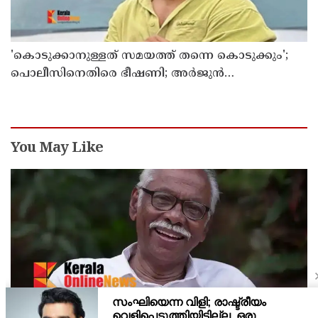
'കൊടുക്കാനുള്ളത് സമയത്ത് തന്നെ കൊടുക്കും';
പൊലീസിനെതിരെ ഭീഷണി; അർജുൻ
ആയങ്കിക്കെതിരെ കേസെടുത്തു
You May Like
പ്രിയദർശിനി ബസിൽ മുഖം മൂടുന്ന പർദയിട്ട് ഒരു