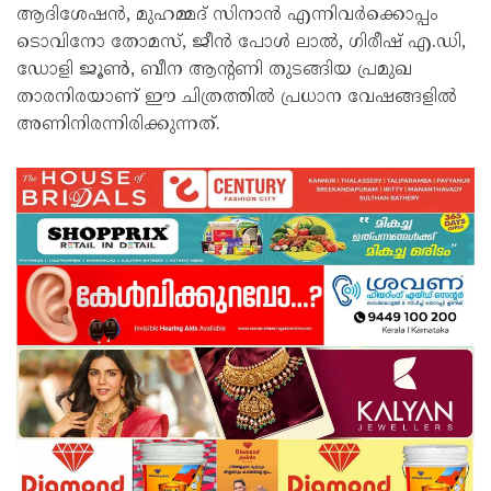
ആദിശേഷൻ, മുഹമ്മദ് സിനാൻ എന്നിവർക്കൊപ്പം
ടൊവിനോ തോമസ്, ജീൻ പോൾ ലാൽ, ഗിരീഷ് എ.ഡി,
ഡോളി ജൂൺ, ബീന ആന്റണി തുടങ്ങിയ പ്രമുഖ
താരനിരയാണ് ഈ ചിത്രത്തിൽ പ്രധാന വേഷങ്ങളിൽ
അണിനിരന്നിരിക്കുന്നത്.