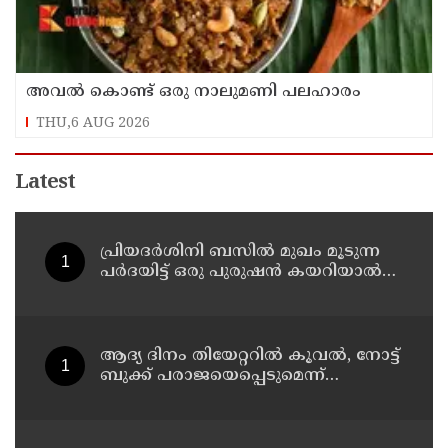
അവൽ കൊണ്ട് ഒരു നാലുമണി പലഹാരം
THU,6 AUG 2026
Latest
പ്രിയദർശിനി ബസിൽ മുഖം മൂടുന്ന
പർദയിട്ട് ഒരു പുരുഷൻ കയറിയാൽ
എങ്ങനെ തിരിച്ചറിയുമെന്ന് എംഎൻ
കാരശ്ശേരി
ആദ്യ ദിനം തിയേറ്ററില്‍ കൂവല്‍, നോട്ട്
ബുക്ക് പരാജയെപ്പെടുമെന്ന്
ഉറപ്പിച്ചിരുന്നു; സഞ്ജയ്