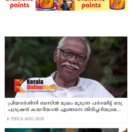
പ്രിയദർശിനി ബസിൽ മുഖം മൂടുന്ന പർദയിട്ട് ഒരു
പുരുഷൻ കയറിയാൽ എങ്ങനെ തിരിച്ചറിയുമെന്ന്
എംഎൻ കാരശ്ശേരി
THU,6 AUG 2026