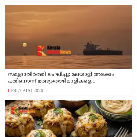
സമുദ്രാതിർത്തി ലംഘിച്ചു; മലയാളി അടക്കം
പതിനൊന്ന് മത്സ്യതൊഴിലാളികളെ
കസ്റ്റഡിയിലെടുത്ത് ശ്രീലങ്കൻ നാവികസേന
FRI,7 AUG 2026