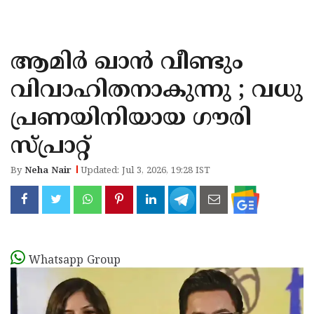
KOZHIKODE
WAYANAD
ആമിർ ഖാൻ വീണ്ടും
KANNUR
വിവാഹിതനാകുന്നു ; വധു
KASARAGOD
പ്രണയിനിയായ ഗൗരി
സ്പ്രാറ്റ്
By
Neha Nair
Updated: Jul 3, 2026, 19:28 IST
Whatsapp Group