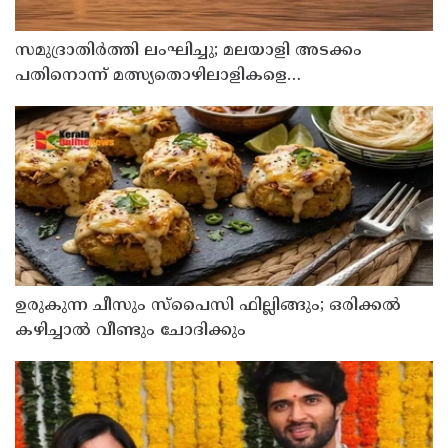
സമുദ്രാതിർത്തി ലംഘിച്ചു; മലയാളി അടക്കം
പതിനൊന്ന് മത്സ്യതൊഴിലാളികളെ
കസ്റ്റഡിയിലെടുത്ത് ശ്രീലങ്കൻ നാവികസേന
ഉരുകുന്ന ചീസും സ്പൈസി ഫില്ലിങ്ങും; ഒരിക്കൽ
കഴിച്ചാൽ വീണ്ടും ചോദിക്കും