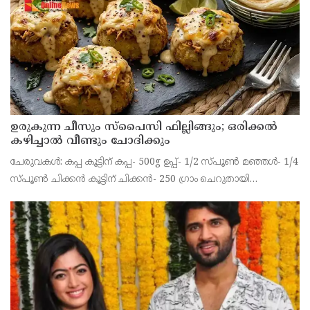
ഉൾപ്പെടെയുള്ള ആളുകളെയാണ് കസ്റ്റഡിയിലെടുത്തത്.
ഉരുകുന്ന ചീസും സ്പൈസി ഫില്ലിങ്ങും; ഒരിക്കൽ
കഴിച്ചാൽ വീണ്ടും ചോദിക്കും
ചേരുവകൾ: കപ്പ കൂട്ടിന് കപ്പ- 500g ഉപ്പ്- 1/2 സ്പൂൺ മഞ്ഞൾ- 1/4
സ്പൂൺ ചിക്കൻ കൂട്ടിന് ചിക്കൻ- 250 ഗ്രാം ചെറുതായി
അരിഞ്ഞത് ഇഞ്ചി-വെളുത്തുള്ളി പേസ്റ്റ്- 1 സ്പൂൺ സവാള- 1
എണ്ണം, അരിഞ്ഞത് പച്ചമുളക്- 2 എണ്ണം