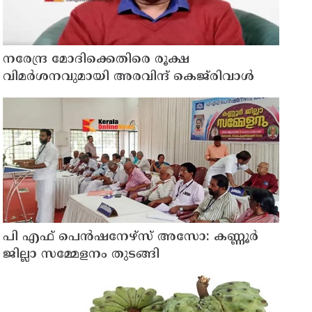
നരേന്ദ്ര മോദിക്കെതിരെ രൂക്ഷ
വിമർശനവുമായി അരവിന്ദ് കെജ്‌രിവാൾ
പി എഫ് പെൻഷനേഴ്സ് അസോ: കണ്ണൂർ
ജില്ലാ സമ്മേളനം തുടങ്ങി