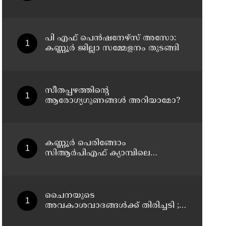
കെജ്‌രിവാൾ
പി എഫ് പെൻഷനേഴ്സ് അസോ:
കണ്ണൂർ ജില്ലാ സമ്മേളനം തുടങ്ങി
സീതപ്പഴത്തിന്റെ
ആരോഗ്യഗുണങ്ങൾ അറിയാമോ?
കണ്ണൂര്‍ പെരിങ്ങോം
സിആര്‍പിഎഫ് ക്യാമ്പിലെ
ക്വാര്‍ട്ടേഴ്സില്‍ ഹെഡ്
കോണ്‍സ്റ്റബിളിനെ മരിച്ച നിലയില്‍
കണ്ടെത്തി
ചൈനയുടെ
അവകാശവാദങ്ങൾക്ക് തിരിച്ചടി ;
അരുണാചൽ പ്രദേശിലെ 27