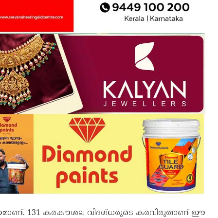
ീയമാണ്. 131 കരകൗശല വിദഗ്ധരുടെ കരവിരുതാണ് ഈ