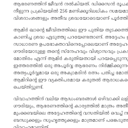
ആഭരണത്തിന് ജീവൻ നൽകിയത്. ഡിസൈൻ രൂപക
നീളുന്ന പ്രക്രിയയിൽ 256 മണിക്കൂറിലധികം സമയ
വിശദാംശങ്ങളും അതീവ ശ്രദ്ധയോടെയാണ് പൂർത്തിയ
ആമിർ ഖാന്റെ ജീവിതത്തിലെ ഈ പുതിയ തുടക്കത്
കാണിച്ച ശ്രദ്ധ എടുത്തു പറയേണ്ടതാണ്. അദ്ദേഹ
സാധാരണ ഉപഭോക്താവിനെപ്പോലെയാണ് അദ്ദേഹ
ഗൗരിയോടുള്ള തന്റെ സ്നേഹവും വിശ്വാസവും പ്രകടി
മോതിരം എന്ന് ആമിർ കരുതിയതായി പറയപ്പെടുന്നു.
ഇത്തരത്തിൽ ഒരു അപൂർവ്വ ആഭരണം നിർമ്മിക്കുന്നത
അത്യപൂർവ്വമായ ഒരു അക്വാമരിൻ രത്നം പതിച്ച മോതിര
ആമിറിന്റെ ഈ വ്യക്തിപരമായ കരുതൽ ആരാധകരെ അ
ചെയ്തിട്ടുണ്ട്.
വിവാഹത്തിന് വലിയ ആഡംബരങ്ങൾ ഒഴിവാക്കി ലളി
ഗൗരിയും, ആഭരണത്തിന്റെ കാര്യത്തിൽ മാത്രം അത
മുംബൈയിലെ അദ്ദേഹത്തിന്റെ വസതിയിൽ വെച്ച് നട
ബന്ധുക്കളും സുഹൃത്തുക്കളും മാത്രമാണ് പങ്കെടുത്
വിവാഹമാണിത്.