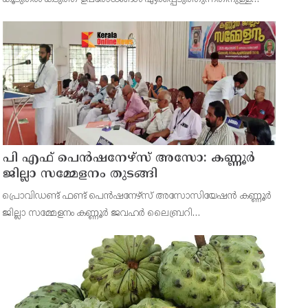
ബിൽ പാസാക്കാൻ യു.എസ് സെനറ്റിൽ നീക്കം
നടത്തുന്നതിനിടെ, ഇന്ത്യൻ പ്രധാനമന്ത്രി നരേന്ദ്ര
മോദിക്കെതിരെ രൂക്ഷ
പി എഫ് പെൻഷനേഴ്സ് അസോ: കണ്ണൂർ
ജില്ലാ സമ്മേളനം തുടങ്ങി
പ്രൊവിഡണ്ട് ഫണ്ട് പെൻഷനേഴ്സ് അസോസിയേഷൻ കണ്ണൂർ
ജില്ലാ സമ്മേളനം കണ്ണൂർ ജവഹർ ലൈബ്രറി
ഓഡിറ്റോറിയത്തിൽ വി കെ സനോജ് എം എൽ എ ഉൽഘാടനം
ചെയ്തു. പ്രസിഡണ്ട് പി ഭരതൻ അദ്ധ്യക്ഷത വഹിച്ചു.