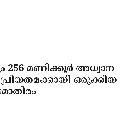
 256 മണിക്കൂർ അധ്വാന
പ്രിയതമക്കായി ഒരുക്കിയ
മോതിരം