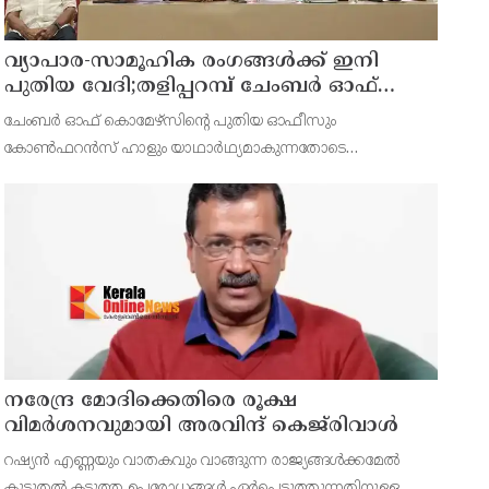
വ്യാപാര-സാമൂഹിക രംഗങ്ങൾക്ക് ഇനി
പുതിയ വേദി;തളിപ്പറമ്പ് ചേംബർ ഓഫ്
കൊമേഴ്‌സിന്റെ ഓഫീസും കോൺഫറൻസ്
ചേംബർ ഓഫ് കൊമേഴ്‌സിന്റെ പുതിയ ഓഫീസും
ഹാളും ഒരുങ്ങി
കോൺഫറൻസ് ഹാളും യാഥാർഥ്യമാകുന്നതോടെ
തളിപ്പറമ്പിന്റെ വ്യാപാര, വ്യവസായ, സാമൂഹിക മേഖലകളുടെ
വളർച്ചയ്ക്ക് പുതിയ സാധ്യതകൾ തുറക്കും. പരിശീലന
പരിപാടികൾ, സെമിനാറുകൾ, ബിസിനസ
നരേന്ദ്ര മോദിക്കെതിരെ രൂക്ഷ
വിമർശനവുമായി അരവിന്ദ് കെജ്‌രിവാൾ
റഷ്യൻ എണ്ണയും വാതകവും വാങ്ങുന്ന രാജ്യങ്ങൾക്കമേൽ
കൂടുതൽ കടുത്ത ഉപരോധങ്ങൾ ഏർപ്പെടുത്തുന്നതിനുള്ള