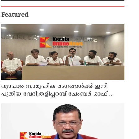
സ്ഥലങ്ങൾക്ക് ഔദ്യോഗിക
പേരുകൾ നൽകി ഇന്ത്യ
Featured
വ്യാപാര-സാമൂഹിക രംഗങ്ങൾക്ക് ഇനി
പുതിയ വേദി;തളിപ്പറമ്പ് ചേംബർ ഓഫ്
കൊമേഴ്‌സിന്റെ ഓഫീസും കോൺഫറൻസ്
ഹാളും ഒരുങ്ങി