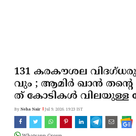
131 കരകൗശല വിദഗ്ധരും
വും ; ആമിർ ഖാൻ തന്റെ 
ത് കോടികൾ വിലയുള്ള 
By
Neha Nair
Jul 9, 2026, 19:23 IST