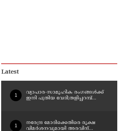
Latest
വ്യാപാര-സാമൂഹിക രംഗങ്ങൾക്ക്
ഇനി പുതിയ വേദി;തളിപ്പറമ്പ്
ചേംബർ ഓഫ് കൊമേഴ്‌സിന്റെ
ഓഫീസും കോൺഫറൻസ് ഹാളും
ഒരുങ്ങി
നരേന്ദ്ര മോദിക്കെതിരെ രൂക്ഷ
വിമർശനവുമായി അരവിന്ദ്